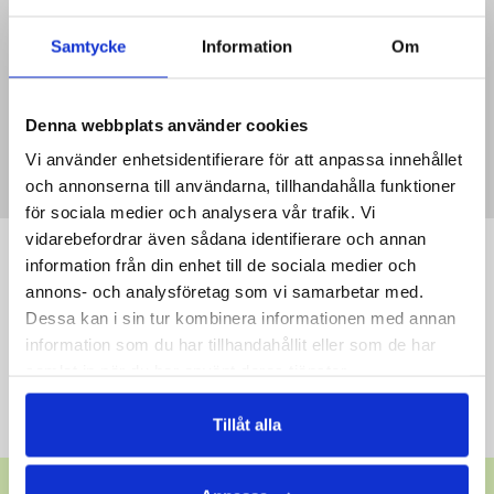
JOINA VÅR KUNDKLUBB!
Samtycke
Information
Om
Ta del av exklusiva erbjudanden - Bli medlem i vår kundklubb
redan idag.
Denna webbplats använder cookies
REGISTRERA DIG HÄR
Vi använder enhetsidentifierare för att anpassa innehållet
och annonserna till användarna, tillhandahålla funktioner
för sociala medier och analysera vår trafik. Vi
vidarebefordrar även sådana identifierare och annan
NYHETSBREV
information från din enhet till de sociala medier och
annons- och analysföretag som vi samarbetar med.
Vill du ha våra nyhetsbrev, med erbjudanden och nyheter?
Dessa kan i sin tur kombinera informationen med annan
Signa upp nedan.
information som du har tillhandahållit eller som de har
samlat in när du har använt deras tjänster.
SKICKA
Tillåt alla