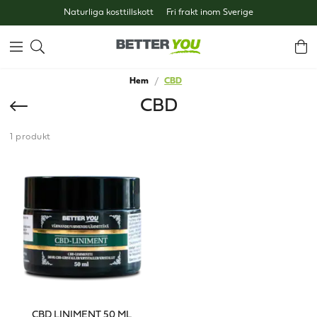
Naturliga kosttillskott
Fri frakt inom Sverige
Hem
CBD
CBD
1 produkt
CBD LINIMENT 50 ML