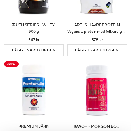
KRUTH SERIES - WHEY ISOLATE
ÄRT- & HAVREPROTEIN
900 g
Veganskt protein med fullvärdig aminoprofil
567 kr
378 kr
LÄGG I VARUKORGEN
LÄGG I VARUKORGEN
PREMIUM JÄRN
16WOH - MORGON BOOST