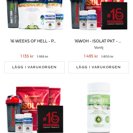
16 WEEKS OF HELL - PÄRON/KOKOS
16WOH - ISOLAT PKT - VANILJ
Vanilj
1 135 kr
1 495 kr
1 193 kr
1 870 kr
LÄGG I VARUKORGEN
LÄGG I VARUKORGEN