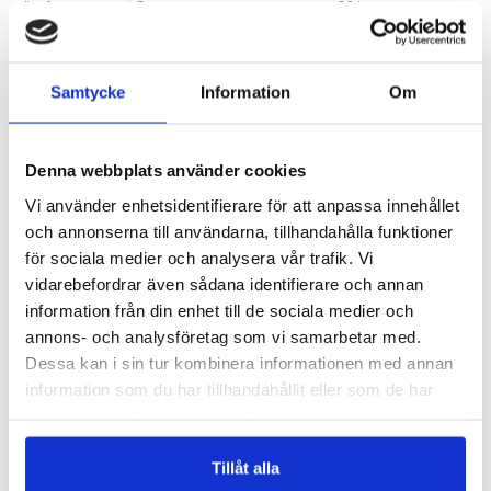
Järnfumarat med C-vitamin som förbrättrar upptaget
60 kaps.
113 kr
330 kr
141 kr
LÄGG I VARUKORGEN
LÄGG I VARUKORGEN
Samtycke
Information
Om
Denna webbplats använder cookies
Vi använder enhetsidentifierare för att anpassa innehållet
och annonserna till användarna, tillhandahålla funktioner
för sociala medier och analysera vår trafik. Vi
vidarebefordrar även sådana identifierare och annan
information från din enhet till de sociala medier och
annons- och analysföretag som vi samarbetar med.
Dessa kan i sin tur kombinera informationen med annan
PROTEINVATTEN - 24-PACK
MAGNESIUM+
information som du har tillhandahållit eller som de har
Kolsyrad dryck med aminosyror
Bli piggare med magnesium
samlat in när du har använt deras tjänster.
660 kr
207 kr
LÄGG I VARUKORGEN
LÄGG I VARUKORGEN
Tillåt alla