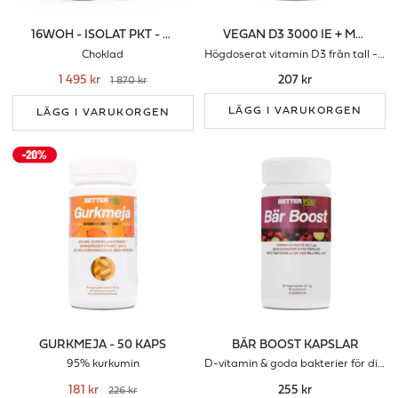
16WOH - ISOLAT PKT - CHOKLAD
VEGAN D3 3000 IE + MCT-FETT
Choklad
Högdoserat vitamin D3 från tall - för ditt immunförsvar
1 495 kr
207 kr
1 870 kr
LÄGG I VARUKORGEN
LÄGG I VARUKORGEN
GURKMEJA - 50 KAPS
BÄR BOOST KAPSLAR
95% kurkumin
D-vitamin & goda bakterier för ditt immunförsvar
181 kr
255 kr
226 kr