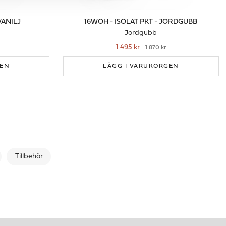
VANILJ
16WOH - ISOLAT PKT - JORDGUBB
Jordgubb
1 495 kr
1 870 kr
GEN
LÄGG I VARUKORGEN
Tillbehör