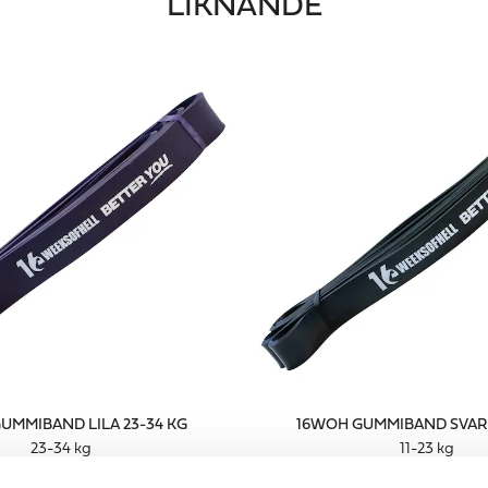
LIKNANDE
UMMIBAND LILA 23-34 KG
16WOH GUMMIBAND SVART 
23-34 kg
11-23 kg
279 kr
229 kr