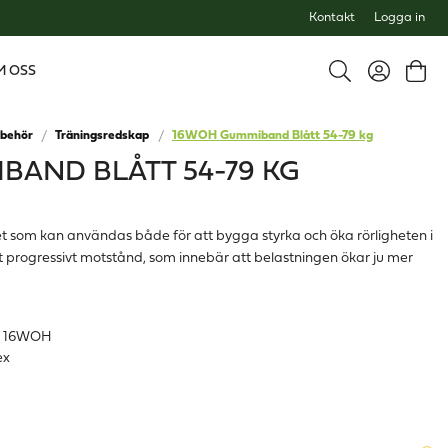
Kontakt
Logga in
M OSS
lbehör
Träningsredskap
16WOH Gummiband Blått 54-79 kg
BAND BLÅTT 54-79 KG
t som kan användas både för att bygga styrka och öka rörligheten i
progressivt motstånd, som innebär att belastningen ökar ju mer
d 16WOH
ex