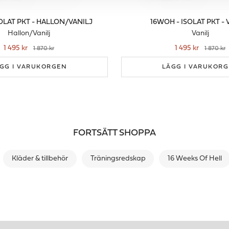
OLAT PKT - HALLON/VANILJ
16WOH - ISOLAT PKT - 
Hallon/Vanilj
Vanilj
1 495 kr
1 495 kr
1 870 kr
1 870 kr
GG I VARUKORGEN
LÄGG I VARUKOR
FORTSÄTT SHOPPA
Kläder & tillbehör
Träningsredskap
16 Weeks Of Hell