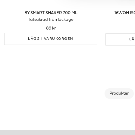
BY SMART SHAKER 700 ML
16WOH IS
Tätsäkrad från läckage
89 kr
LÄGG I VARUKORGEN
LÄ
Produkter