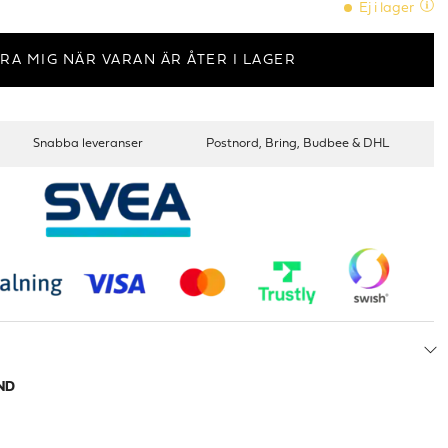
Ej i lager
RA MIG NÄR VARAN ÄR ÅTER I LAGER
Snabba leveranser
Postnord, Bring, Budbee & DHL
ND