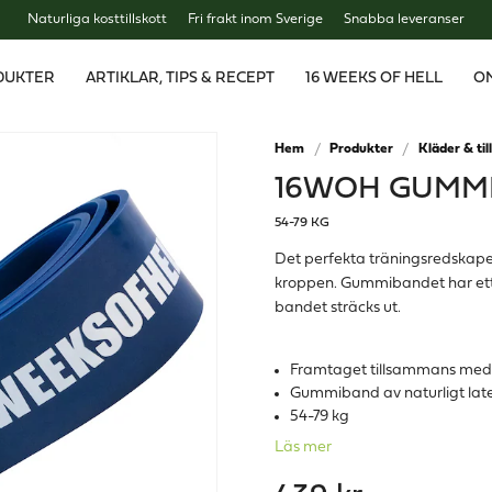
Naturliga kosttillskott
Fri frakt inom Sverige
Snabba leveranser
DUKTER
ARTIKLAR, TIPS & RECEPT
16 WEEKS OF HELL
O
Hem
Produkter
Kläder & til
16WOH GUMMI
54-79 KG
Det perfekta träningsredskape
kroppen. Gummibandet har ett 
bandet sträcks ut.
Framtaget tillsammans me
Gummiband av naturligt lat
54-79 kg
Läs mer