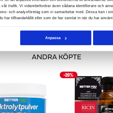
vår trafik. Vi vidarebefordrar även sådana identifierare och anna
nnons- och analysföretag som vi samarbetar med. Dessa kan i sin
LOLJA - KALLPRESSAD
HALLONFRÖOLJA - KALL
har tillhandahållit eller som de har samlat in när du har använt 
100 & 250 ml
30 ml
150 kr
103 kr
GG I VARUKORGEN
LÄGG I VARUKOR
Anpassa
ANDRA KÖPTE