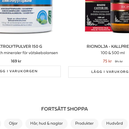
TROLYTPULVER 150 G
RICINOLJA - KALLPR
och mineraler för vätskebalansen
100 & 500 ml
169 kr
75 kr
94 kr
GG I VARUKORGEN
LÄGG I VARUKOR
FORTSÄTT SHOPPA
Oljor
Hår, hud & naglar
Produkter
Hudvård