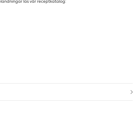
eblandningar läs
vår receptkatalog: