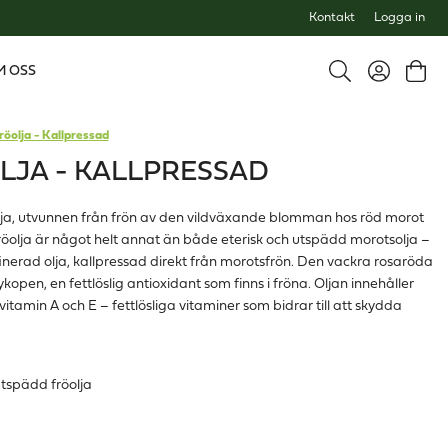
Kontakt
Logga in
M OSS
öolja - Kallpressad
JA - KALLPRESSAD
olja, utvunnen från frön av den vildväxande blomman hos röd morot
öolja är något helt annat än både eterisk och utspädd morotsolja –
finerad olja, kallpressad direkt från morotsfrön. Den vackra rosaröda
kopen, en fettlöslig antioxidant som finns i fröna. Oljan innehåller
tamin A och E – fettlösliga vitaminer som bidrar till att skydda
utspädd fröolja