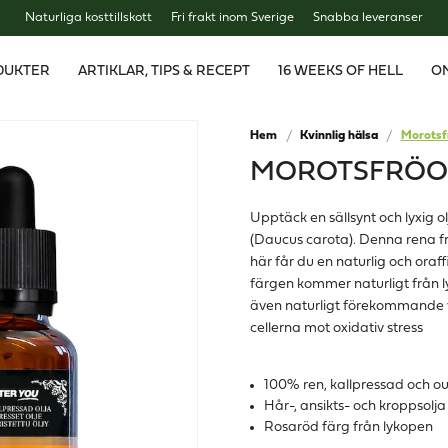
Naturliga kosttillskott
Fri frakt inom Sverige
Snabba leveranser
DUKTER
ARTIKLAR, TIPS & RECEPT
16 WEEKS OF HELL
O
Hem
Kvinnlig hälsa
Morotsfr
MOROTSFRÖOL
Upptäck en sällsynt och lyxig 
(Daucus carota). Denna rena fr
här får du en naturlig och oraf
färgen kommer naturligt från ly
även naturligt förekommande vi
cellerna mot oxidativ stress
100% ren, kallpressad och o
Hår-, ansikts- och kroppsolja
Rosaröd färg från lykopen