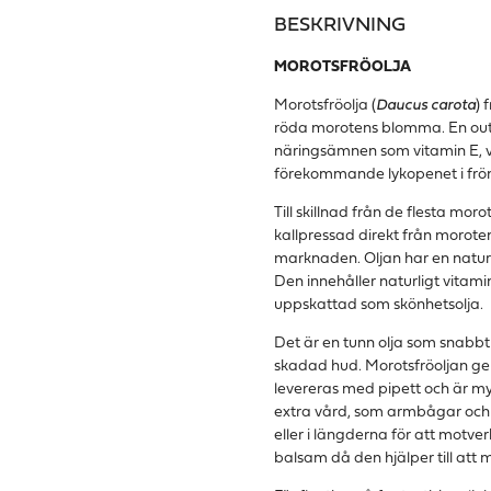
BESKRIVNING
MOROTSFRÖOLJA
Morot
sfröolja (
Daucus carota
) 
röda
morot
ens blomma. En o
näringsämnen som vitamin E, v
förekommande lykopenet i fröna,
Till skillnad från de flesta
moro
kallpressad direkt från
morot
e
marknaden. Oljan har en naturl
Den innehåller naturligt vitamin
uppskattad som skönhetsolja.
Det är en tunn olja som snabbt 
skadad hud.
Morot
sfröoljan g
levereras med pipett och är m
extra vård, som armbågar och k
eller i längderna för att motv
balsam då den hjälper till att 