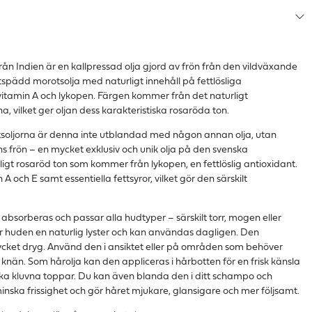
från Indien är en kallpressad olja gjord av frön från den vildväxande
utspädd
morot
solja med naturligt innehåll på fettlösliga
itamin A och lykopen. Färgen kommer från det naturligt
 vilket ger oljan dess karakteristiska rosaröda ton.
t
soljorna är denna inte utblandad med någon annan olja, utan
ns frön – en mycket exklusiv och unik olja på den svenska
igt rosaröd ton som kommer från lykopen, en fettlöslig antioxidant.
 A och E samt essentiella fettsyror, vilket gör den särskilt
absorberas och passar alla hudtyper – särskilt torr, mogen eller
er huden en naturlig lyster och kan användas dagligen. Den
ycket dryg. Använd den i ansiktet eller på områden som behöver
nän. Som hårolja kan den appliceras i hårbotten för en frisk känsla
erka kluvna toppar. Du kan även blanda den i ditt schampo och
minska frissighet och gör håret mjukare, glansigare och mer följsamt.