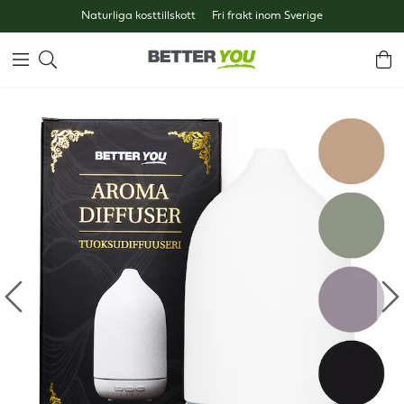
Naturliga kosttillskott
Fri frakt inom Sverige