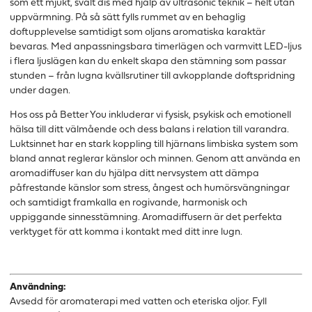
som ett mjukt, svalt dis med hjälp av ultrasonic teknik – helt utan
uppvärmning. På så sätt fylls rummet av en behaglig
doftupplevelse samtidigt som oljans aromatiska karaktär
bevaras. Med anpassningsbara timerlägen och varmvitt LED-ljus
i flera ljuslägen kan du enkelt skapa den stämning som passar
stunden – från lugna kvällsrutiner till avkopplande doftspridning
under dagen.
Hos oss på Better You inkluderar vi fysisk, psykisk och emotionell
hälsa till ditt välmående och dess balans i relation till varandra.
Luktsinnet har en stark koppling till hjärnans limbiska system som
bland annat reglerar känslor och minnen. Genom att använda en
aromadiffuser kan du hjälpa ditt nervsystem att dämpa
påfrestande känslor som stress, ångest och humörsvängningar
och samtidigt framkalla en rogivande, harmonisk och
uppiggande sinnesstämning. Aromadiffusern är det perfekta
verktyget för att komma i kontakt med ditt inre lugn.
Användning:
Avsedd för aromaterapi med vatten och eteriska oljor. Fyll