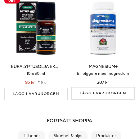
EUKALYPTUSOLJA EKO ETERISK
MAGNESIUM+
10 & 30 ml
Bli piggare med magnesium
95 kr
207 kr
119 kr
LÄGG I VARUKORGEN
LÄGG I VARUKORGEN
FORTSÄTT SHOPPA
Tillbehör
Skönhet & oljor
Produkter