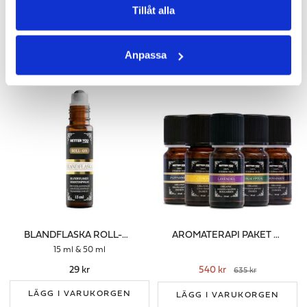
Tillåt alla
Två färger
89 kr
229 kr
Anpassa
LÄGG I VARUKORGEN
LÄGG I VARUKORGEN
BLANDFLASKA ROLL-ON
AROMATERAPI PAKET - OLJOR
15 ml & 50 ml
29 kr
540 kr
635 kr
LÄGG I VARUKORGEN
LÄGG I VARUKORGEN