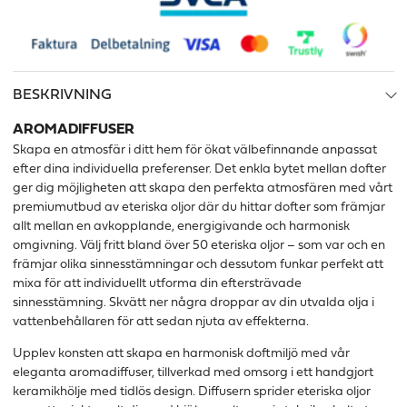
BESKRIVNING
AROMADIFFUSER
Skapa en atmosfär i ditt hem för ökat välbefinnande anpassat
efter dina individuella preferenser. Det enkla bytet mellan dofter
ger dig möjligheten att skapa den perfekta atmosfären med vårt
premiumutbud av eteriska oljor där du hittar dofter som främjar
allt mellan en avkopplande, energigivande och harmonisk
omgivning. Välj fritt bland över 50 eteriska oljor – som var och en
främjar olika sinnesstämningar och dessutom funkar perfekt att
mixa för att individuellt utforma din eftersträvade
sinnesstämning. Skvätt ner några droppar av din utvalda olja i
vattenbehållaren för att sedan njuta av effekterna.
Upplev konsten att skapa en harmonisk doftmiljö med vår
eleganta aromadiffuser, tillverkad med omsorg i ett handgjort
keramikhölje med tidlös design. Diffusern sprider eteriska oljor