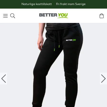
Naturliga kosttillskott
Fri frakt inom Sverige