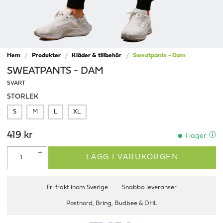
Hem
Produkter
Kläder & tillbehör
Sweatpants - Dam
SWEATPANTS - DAM
SVART
STORLEK
S
M
L
XL
419 kr
I lager
LÄGG I VARUKORGEN
Fri frakt inom Sverige
Snabba leveranser
Postnord, Bring, Budbee & DHL