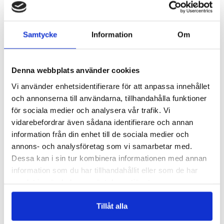
Samtycke
Information
Om
Denna webbplats använder cookies
Vi använder enhetsidentifierare för att anpassa innehållet
och annonserna till användarna, tillhandahålla funktioner
för sociala medier och analysera vår trafik. Vi
vidarebefordrar även sådana identifierare och annan
SWEATSHIRT - DAM
BY BB LEGGINGS GREY MELANGE
information från din enhet till de sociala medier och
Svart
Träningsleggings - Grå
annons- och analysföretag som vi samarbetar med.
419 kr
299 kr
Dessa kan i sin tur kombinera informationen med annan
LÄGG I VARUKORGEN
LÄGG I VARUKORGEN
information som du har tillhandahållit eller som de har
samlat in när du har använt deras tjänster.
ANDRA KÖPTE
Tillåt alla