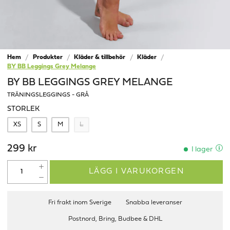
Hem
Produkter
Kläder & tillbehör
Kläder
BY BB Leggings Grey Melange
BY BB LEGGINGS GREY MELANGE
TRÄNINGSLEGGINGS - GRÅ
STORLEK
XS
S
M
L
299 kr
I lager
LÄGG I VARUKORGEN
Fri frakt inom Sverige
Snabba leveranser
Postnord, Bring, Budbee & DHL