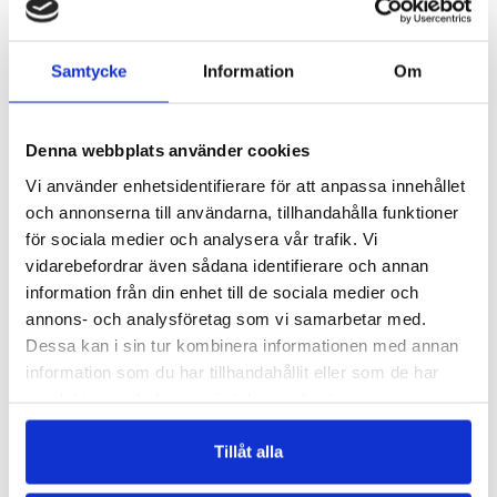
Samtycke
Information
Om
Denna webbplats använder cookies
Vi använder enhetsidentifierare för att anpassa innehållet
och annonserna till användarna, tillhandahålla funktioner
BY BB TIGHTS PALE PINK
BY BB TANK PALE PINK
för sociala medier och analysera vår trafik. Vi
Träningstights - Rosa
Träningslinne - Rosa
vidarebefordrar även sådana identifierare och annan
299 kr
199 kr
information från din enhet till de sociala medier och
LÄGG I VARUKORGEN
LÄGG I VARUKORGEN
annons- och analysföretag som vi samarbetar med.
Dessa kan i sin tur kombinera informationen med annan
information som du har tillhandahållit eller som de har
ANDRA KÖPTE
samlat in när du har använt deras tjänster.
Tillåt alla