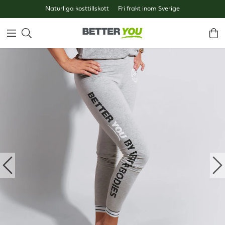
Naturliga kosttillskott
Fri frakt inom Sverige