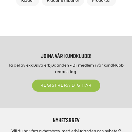
Kläder
Kläder & tillbehör
Produkter
JOINA VÅR KUNDKLUBB!
Ta del av exklusiva erbjudanden - Bli medlem i vår kundklubb
redan idag.
REGISTRERA DIG HÄR
NYHETSBREV
Vill du ha våra nyhetsbrev, med erbjudanden och nyheter?