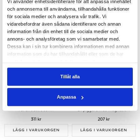
Vi använder enhetsidentifierare för att anpassa innehållet
och annonserna till användarna, tillhandahålla funktioner
för sociala medier och analysera vår trafik. Vi
ANDRA KÖPTE
vidarebefordrar även sådana identifierare och annan
information från din enhet till de sociala medier och
annons- och analysföretag som vi samarbetar med.
Dessa kan i sin tur kombinera informationen med annan
information som du har tillhandahållit eller som de har
samlat in när du har använt deras tjänster.
Tillåt alla
Anpassa
NATT
MAGNESIUM+
För en bättre sömn
Bli piggare med magnesium
311 kr
207 kr
LÄGG I VARUKORGEN
LÄGG I VARUKORGEN