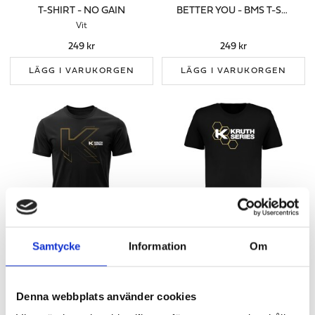
T-SHIRT - NO GAIN
BETTER YOU - BMS T-SHIRT SVART
Vit
249 kr
249 kr
LÄGG I VARUKORGEN
LÄGG I VARUKORGEN
Samtycke
Information
Om
KRUTH SERIES - BIG K T-SHIRT SVART
KRUTH SERIES T-SHIRT SVART - HERR
299 kr
299 kr
Denna webbplats använder cookies
LÄGG I VARUKORGEN
LÄGG I VARUKORGEN