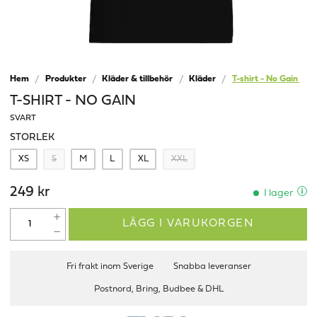
Hem
Produkter
Kläder & tillbehör
Kläder
T-shirt - No Gain
T-SHIRT - NO GAIN
SVART
STORLEK
XS
S
M
L
XL
XXL
249 kr
I lager
LÄGG I VARUKORGEN
Fri frakt inom Sverige
Snabba leveranser
Postnord, Bring, Budbee & DHL