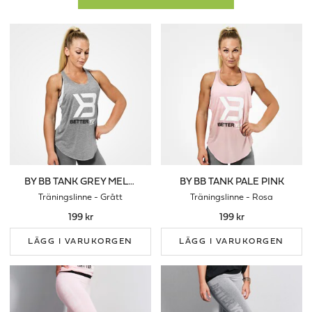
för hemmaträningen som maghjul och gummiband i olika storlek
och styrka.
Behöver du fylla på med extra energi och protein efter träningen?
Då kanske någon av våra shakers passar dig, det är ett smidigt
sätt att ta med sig till exempel en proteinshake eller smoothie när
man är på språng. Våra shakers finns i två olika storlekar och det
finns flera härliga färger att välja mellan. Vi har även en praktisk
tredelad förvaringsbehållare som gör det enkelt att förvara och
ta med sig kosttillskott och proteinpulver portionsvis.
Ge bort ett presentkort från Better You! Välj mellan beloppen
300kr eller 500kr. Presentkorten gäller på hela vårt sortimentet,
BY BB TANK GREY MELANGE
BY BB TANK PALE PINK
med allt från kosttillskott, drycker, proteinpulver, oljor och
Träningslinne - Grått
Träningslinne - Rosa
träningstillbehör.
199 kr
199 kr
LÄGG I VARUKORGEN
LÄGG I VARUKORGEN