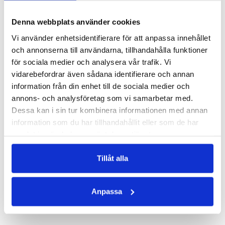
279 kr
299 kr
Denna webbplats använder cookies
LÄGG I VARUKORGEN
LÄGG I VARUKORGEN
Vi använder enhetsidentifierare för att anpassa innehållet
och annonserna till användarna, tillhandahålla funktioner
för sociala medier och analysera vår trafik. Vi
vidarebefordrar även sådana identifierare och annan
information från din enhet till de sociala medier och
annons- och analysföretag som vi samarbetar med.
Dessa kan i sin tur kombinera informationen med annan
information som du har tillhandahållit eller som de har
samlat in när du har använt deras tjänster.
BY BB LEGGINGS BLACK
Tillåt alla
Träningsleggings - Svart
299 kr
Anpassa
LÄGG I VARUKORGEN