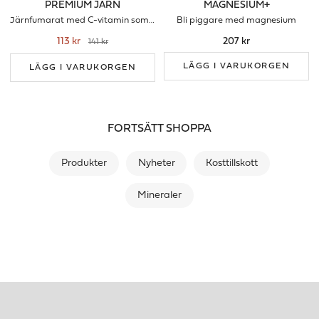
PREMIUM JÄRN
MAGNESIUM+
Järnfumarat med C-vitamin som förbrättrar upptaget
Bli piggare med magnesium
113 kr
207 kr
141 kr
LÄGG I VARUKORGEN
LÄGG I VARUKORGEN
FORTSÄTT SHOPPA
Produkter
Nyheter
Kosttillskott
Mineraler