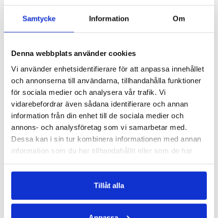
Samtycke
Information
Om
Denna webbplats använder cookies
MAGNESIUMPULVER 200 G - CITRON
PREMIUM ZINK
Vi använder enhetsidentifierare för att anpassa innehållet
3 sorters magnesium
Viktig för kroppens immunförsvar
och annonserna till användarna, tillhandahålla funktioner
för sociala medier och analysera vår trafik. Vi
444 kr
141 kr
vidarebefordrar även sådana identifierare och annan
LÄGG I VARUKORGEN
LÄGG I VARUKORGEN
information från din enhet till de sociala medier och
annons- och analysföretag som vi samarbetar med.
ANDRA KÖPTE
Dessa kan i sin tur kombinera informationen med annan
information som du har tillhandahållit eller som de har
samlat in när du har använt deras tjänster.
Tillåt alla
Anpassa