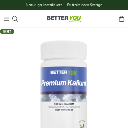
Naturliga kosttillskott
Fri frakt inom Sverige