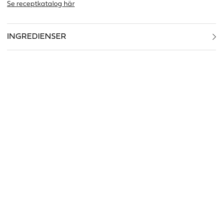
Se receptkatalog här
INGREDIENSER