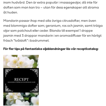
inom hudvård. Den är extra populär i massageoljor, då inte för
doften som man kan tro – utan för dess egenskaper att strama
åt huden.
Mandarin passar ihop med alla övriga citrusdofter, men även
med blommiga dofter som; geranium, ros och jasmin, samt träiga
oljor som patchouli eller ceder. Blanda till exempel 1 droppe
jasmin med 3 droppar mandarin i en aromadiffuser för en härligt
fräsch ”tvåldoft” i badrummet.
För fler tips på fantastiska oljeblandningar läs vår receptkatalog: