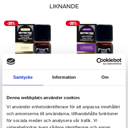
LIKNANDE
Samtycke
Information
Om
JASMINOLJA EKO - ABSOLUT
LAVENDELOLJA EKO ETERISK
5 ml
10 & 30 ml
Denna webbplats använder cookies
259 kr
103 kr
129 kr
Vi använder enhetsidentifierare för att anpassa innehållet
LÄGG I VARUKORGEN
LÄGG I VARUKORGEN
och annonserna till användarna, tillhandahålla funktioner
för sociala medier och analysera vår trafik. Vi
vidarebefordrar även sådana identifierare och annan