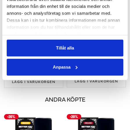
information från din enhet till de sociala medier och
annons- och analysföretag som vi samarbetar med.
Dessa kan i sin tur kombinera informationen med annan
information som du har tillhandahållit eller som de har
samlat in när du har använt deras tjänster.
Tillåt alla
EUKALYPTUSOLJA EKO ETERISK
ROSOLJA EKO - ABSOLUT
10 & 30 ml
5 ml
Anpassa
95 kr
269 kr
119 kr
LÄGG I VARUKORGEN
LÄGG I VARUKORGEN
ANDRA KÖPTE