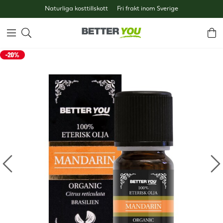
Naturliga kosttillskott
Fri frakt inom Sverige