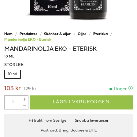
Hem
Produkter
Skönhet & oljor
Oljor
Eteriska
Mandarinolja EKO - Eterisk
MANDARINOLJA EKO - ETERISK
10 ML
STORLEK
10 ml
103 kr
129 kr
I lager
LÄGG I VARUKORGEN
Fri frakt inom Sverige
Snabba leveranser
Postnord, Bring, Budbee & DHL