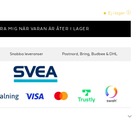
Ej i lager
RA MIG NÄR VARAN ÄR ÅTER I LAGER
Snabba leveranser
Postnord, Bring, Budbee & DHL