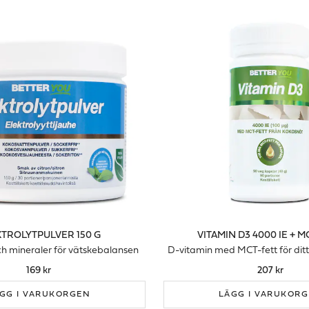
TROLYTPULVER 150 G
VITAMIN D3 4000 IE + M
och mineraler för vätskebalansen
D-vitamin med MCT-fett för dit
169 kr
207 kr
GG I VARUKORGEN
LÄGG I VARUKOR