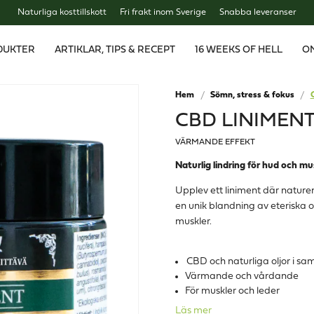
Naturliga kosttillskott
Fri frakt inom Sverige
Snabba leveranser
DUKTER
ARTIKLAR, TIPS & RECEPT
16 WEEKS OF HELL
O
Hem
Sömn, stress & fokus
CBD LINIMENT
VÄRMANDE EFFEKT
Naturlig lindring för hud och 
Upplev ett liniment där nature
en unik blandning av eteriska 
muskler.
CBD och naturliga oljor i s
Värmande och vårdande
För muskler och leder
Läs mer