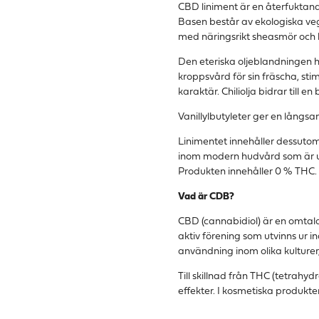
CBD liniment är en återfuktan
Basen består av ekologiska veg
med näringsrikt sheasmör och b
Den eteriska oljeblandningen h
kroppsvård för sin fräscha, sti
karaktär. Chiliolja bidrar till
Vanillylbutyleter ger en långs
Linimentet innehåller dessuto
inom modern hudvård som är u
Produkten innehåller 0 % THC.
Vad är CDB?
CBD (cannabidiol) är en omtala
aktiv förening som utvinns ur 
användning inom olika kulture
Till skillnad från THC (tetrahy
effekter. I kosmetiska produkte