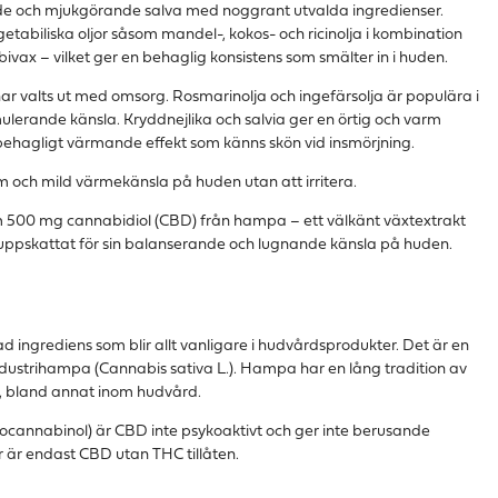
de och mjukgörande salva med noggrant utvalda ingredienser.
etabiliska oljor såsom mandel-, kokos- och ricinolja i kombination
ivax – vilket ger en behaglig konsistens som smälter in i huden.
ar valts ut med omsorg. Rosmarinolja och ingefärsolja är populära i
mulerande känsla. Kryddnejlika och salvia ger en örtig och varm
 en behagligt värmande effekt som känns skön vid insmörjning.
am och mild värmekänsla på huden utan att irritera.
m 500 mg cannabidiol (CBD) från hampa – ett välkänt växtextrakt
ppskattat för sin balanserande och lugnande känsla på huden.
d ingrediens som blir allt vanligare i hudvårdsprodukter. Det är en
industrihampa (Cannabis sativa L.). Hampa har en lång tradition av
r, bland annat inom hudvård.
drocannabinol) är CBD inte psykoaktivt och ger inte berusande
r är endast CBD utan THC tillåten.