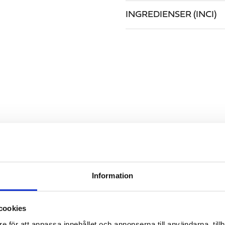
INGREDIENSER (INCI)
LIKNANDE
Information
cookies
e för att anpassa innehållet och annonserna till användarna, tillh