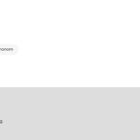
 honom
g.