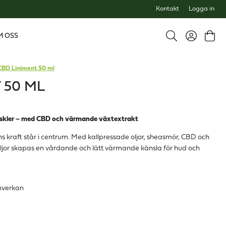
Kontakt
Logga in
M OSS
CBD Liniment 50 ml
 50 ML
muskler – med CBD och värmande växtextrakt
ns kraft står i centrum. Med kallpressade oljor, sheasmör, CBD och
oljor skapas en vårdande och lätt värmande känsla för hud och
amverkan