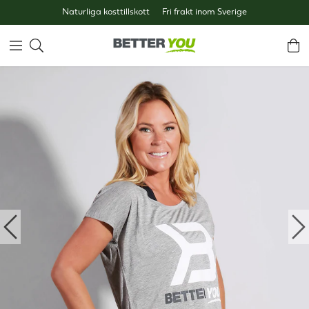
Naturliga kosttillskott
Fri frakt inom Sverige