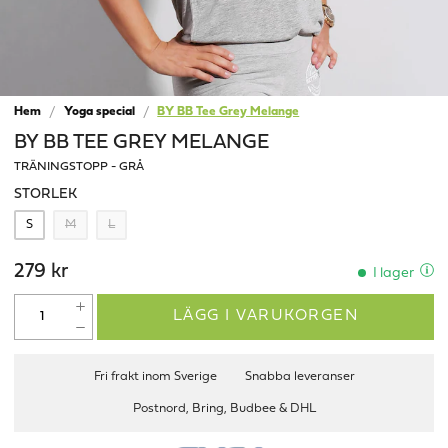
Hem
Yoga special
BY BB Tee Grey Melange
BY BB TEE GREY MELANGE
TRÄNINGSTOPP - GRÅ
STORLEK
S
M
L
279 kr
I lager
LÄGG I VARUKORGEN
Fri frakt inom Sverige
Snabba leveranser
Postnord, Bring, Budbee & DHL