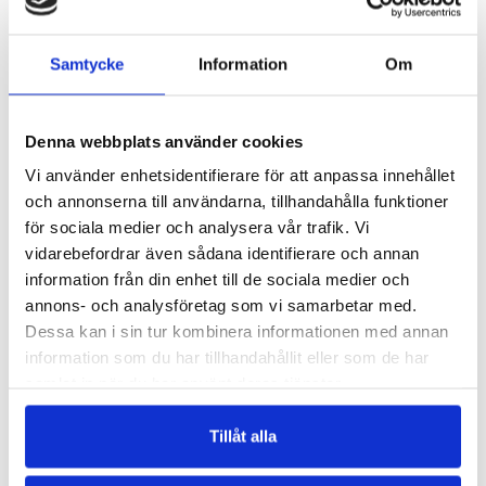
Samtycke
Information
Om
Denna webbplats använder cookies
Vi använder enhetsidentifierare för att anpassa innehållet
BY BB TANK PALE PINK
BY BB TANK GREY MELANGE
och annonserna till användarna, tillhandahålla funktioner
Träningslinne - Rosa
Träningslinne - Grått
för sociala medier och analysera vår trafik. Vi
vidarebefordrar även sådana identifierare och annan
199 kr
199 kr
information från din enhet till de sociala medier och
LÄGG I VARUKORGEN
LÄGG I VARUKORGEN
annons- och analysföretag som vi samarbetar med.
Dessa kan i sin tur kombinera informationen med annan
ANDRA KÖPTE
information som du har tillhandahållit eller som de har
samlat in när du har använt deras tjänster.
Tillåt alla