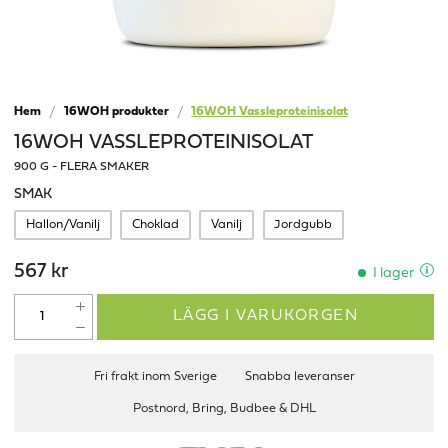
Hem
16WOH produkter
16WOH Vassleproteinisolat
16WOH VASSLEPROTEINISOLAT
900 G - FLERA SMAKER
SMAK
Hallon/Vanilj
Choklad
Vanilj
Jordgubb
567 kr
I lager
LÄGG I VARUKORGEN
Fri frakt inom Sverige
Snabba leveranser
Postnord, Bring, Budbee & DHL