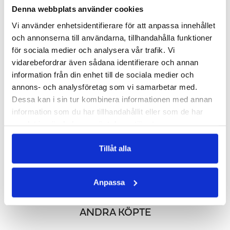
LÄGG I VARUKORGEN
LÄGG I VARUKORGEN
Denna webbplats använder cookies
Vi använder enhetsidentifierare för att anpassa innehållet
och annonserna till användarna, tillhandahålla funktioner
för sociala medier och analysera vår trafik. Vi
vidarebefordrar även sådana identifierare och annan
information från din enhet till de sociala medier och
annons- och analysföretag som vi samarbetar med.
Dessa kan i sin tur kombinera informationen med annan
information som du har tillhandahållit eller som de har
samlat in när du har använt deras tjänster.
PREMIUM EAA
BCAA PULVER
Tillåt alla
Essentiella aminosyror med vitaminer & elektrolyter
För dig som tränar styrketräning
378 kr
311 kr
Anpassa
LÄGG I VARUKORGEN
LÄGG I VARUKORGEN
ANDRA KÖPTE