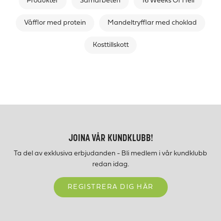
Produkter
Samarbeten
16 Weeks Of Hell
Våfflor med protein
Mandeltryfflar med choklad
Kosttillskott
JOINA VÅR KUNDKLUBB!
Ta del av exklusiva erbjudanden - Bli medlem i vår kundklubb
redan idag.
REGISTRERA DIG HÄR