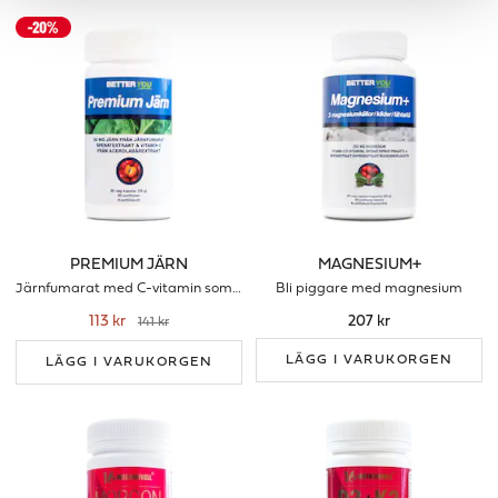
PREMIUM JÄRN
MAGNESIUM+
Järnfumarat med C-vitamin som förbrättrar upptaget
Bli piggare med magnesium
113 kr
207 kr
141 kr
LÄGG I VARUKORGEN
LÄGG I VARUKORGEN