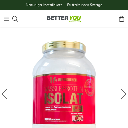
Naturliga kosttillskott
Fri frakt inom Sverige