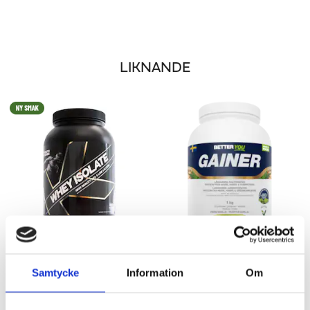
LIKNANDE
KRUTH SERIES - WHEY ISOLATE
VEGANSK GAINER
Samtycke
Information
Om
900 g
Viktökning med långsamma kolhydrater & tre proteinkällor
567 kr
321 kr