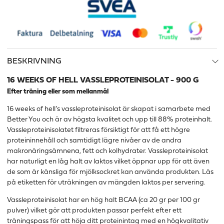
BESKRIVNING
16 WEEKS OF HELL VASSLEPROTEINISOLAT - 900 G
Efter träning eller som mellanmål
16 weeks of hell’s vassleproteinisolat är skapat i samarbete med
Better You och är av högsta kvalitet och upp till 88% proteinhalt.
Vassleproteinisolatet filtreras försiktigt för att få ett högre
proteininnehåll och samtidigt lägre nivåer av de andra
makronäringsämnena, fett och kolhydrater. Vassleproteinisolat
har naturligt en låg halt av laktos vilket öppnar upp för att även
de som är känsliga för mjölksockret kan använda produkten. Läs
på etiketten för uträkningen av mängden laktos per servering.
Vassleproteinisolat har en hög halt BCAA (ca 20 gr per 100 gr
pulver) vilket gör att produkten passar perfekt efter ett
träningspass för att höja ditt proteinintag med en högkvalitativ