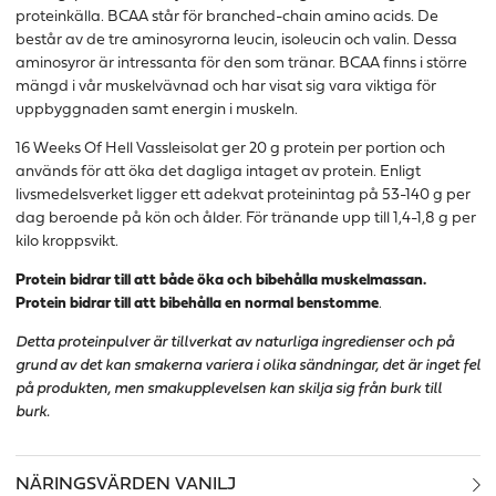
proteinkälla. BCAA står för branched-chain amino acids. De
består av de tre aminosyrorna leucin, isoleucin och valin. Dessa
aminosyror är intressanta för den som tränar. BCAA finns i större
mängd i vår muskelvävnad och har visat sig vara viktiga för
uppbyggnaden samt energin i muskeln.
16 Weeks Of Hell Vassleisolat ger 20 g protein per portion och
används för att öka det dagliga intaget av protein. Enligt
livsmedelsverket ligger ett adekvat proteinintag på 53-140 g per
dag beroende på kön och ålder. För tränande upp till 1,4-1,8 g per
kilo kroppsvikt.
Protein bidrar till att både öka och bibehålla muskelmassan.
Protein bidrar till att bibehålla en normal benstomme
.
Detta proteinpulver är tillverkat av naturliga ingredienser och på
grund av det kan smakerna variera i olika sändningar, det är inget fel
på produkten, men smakupplevelsen kan skilja sig från burk till
burk.
NÄRINGSVÄRDEN VANILJ