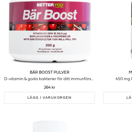
BÄR BOOST PULVER
M
D-vitamin & goda bakterier för ditt immunförsvar
450 mg M
264 kr
LÄGG I VARUKORGEN
LÄ