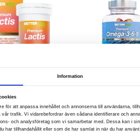
Information
PREMIUM LACTIS
PREMIUM OMEGA-3-
cookies
yrabakterier & Prebiotika
Högkvalitativ fiskolja rik på 
e för att anpassa innehållet och annonserna till användarna, tillh
283 kr
283 kr
vår trafik. Vi vidarebefordrar även sådana identifierare och anna
nnons- och analysföretag som vi samarbetar med. Dessa kan i sin
GG I VARUKORGEN
LÄGG I VARUKOR
har tillhandahållit eller som de har samlat in när du har använt 