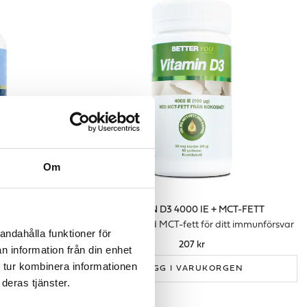
Om
6-9
VITAMIN D3 4000 IE + MCT-FETT
omega-3,6 & 9
D-vitamin med MCT-fett för ditt immunförsvar
andahålla funktioner för
207 kr
n information från din enhet
 tur kombinera informationen
GEN
LÄGG I VARUKORGEN
deras tjänster.