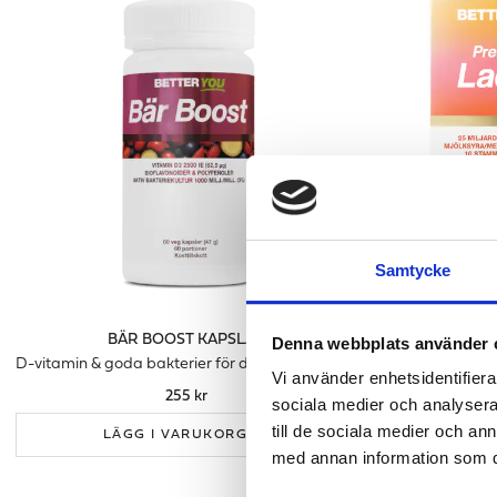
Samtycke
BÄR BOOST KAPSLAR
Denna webbplats använder 
D-vitamin & goda bakterier för ditt immunförsvar
Mjölks
Vi använder enhetsidentifierar
255 kr
sociala medier och analysera 
till de sociala medier och a
LÄGG I VARUKORGEN
LÄ
med annan information som du 