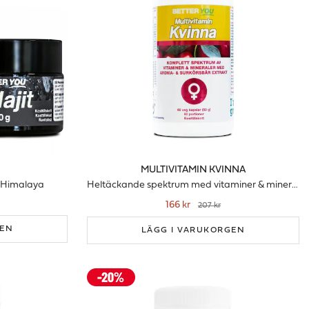
MULTIVITAMIN KVINNA
n Himalaya
Heltäckande spektrum med vitaminer & mineraler för kvinnor
166 kr
207 kr
GEN
LÄGG I VARUKORGEN