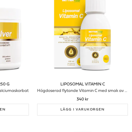
250 G
LIPOSOMAL VITAMIN C
kalciumaskorbat
Högdoserad flytande Vitamin C med smak av ananas
340 kr
GEN
LÄGG I VARUKORGEN