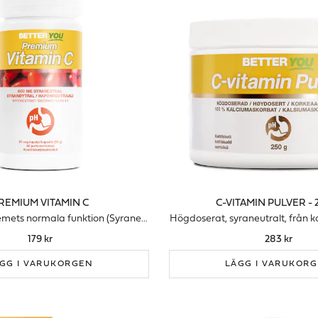
REMIUM VITAMIN C
C-VITAMIN PULVER - 
För immunsystemets normala funktion (Syraneutral)
Högdoserat, syraneutralt, från 
179 kr
283 kr
GG I VARUKORGEN
LÄGG I VARUKOR