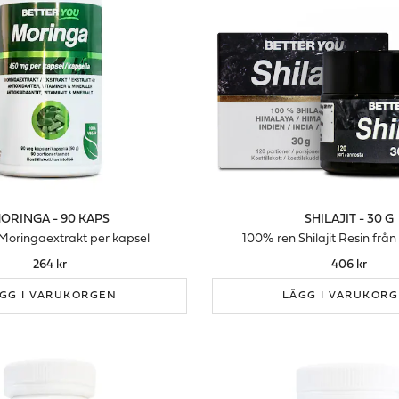
ORINGA - 90 KAPS
SHILAJIT - 30 G
oringaextrakt per kapsel
100% ren Shilajit Resin frå
264 kr
406 kr
GG I VARUKORGEN
LÄGG I VARUKOR