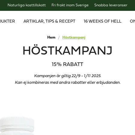
Naturliga kosttillskott
Fri frakt inom Sverige
Snabba leveranser
DUKTER
ARTIKLAR, TIPS & RECEPT
16 WEEKS OF HELL
O
Hem
Höstkampanj
HÖSTKAMPANJ
15% RABATT
Kampanjen är giltig 22/9 - 1/11 2025.
Kan ej kombineras med andra rabatter eller erbjudanden.