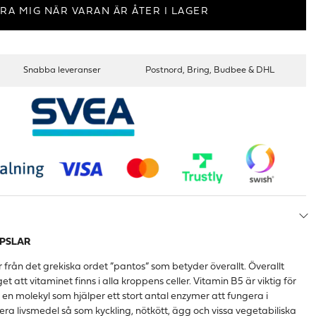
RA MIG NÄR VARAN ÄR ÅTER I LAGER
Snabba leveranser
Postnord, Bring, Budbee & DHL
APSLAR
ån det grekiska ordet ”pantos” som betyder överallt. Överallt
att vitaminet finns i alla kroppens celler. Vitamin B5 är viktig för
n molekyl som hjälper ett stort antal enzymer att fungera i
lera livsmedel så som kyckling, nötkött, ägg och vissa vegetabiliska