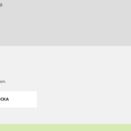
g.
an.
ICKA