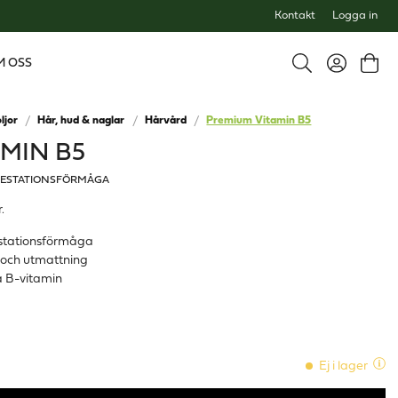
Kontakt
Logga in
M OSS
ljor
Hår, hud & naglar
Hårvård
Premium Vitamin B5
MIN B5
RESTATIONSFÖRMÅGA
.
restationsförmåga
et och utmattning
på B-vitamin
Ej i lager