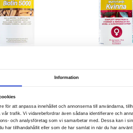
TIN 5000 - 100 KAPS
MULTIVITAMIN KVI
ud, psykologisk funktion
Information
255 kr
166 kr
207 kr
GG I VARUKORGEN
LÄGG I VARUKOR
cookies
e för att anpassa innehållet och annonserna till användarna, tillh
vår trafik. Vi vidarebefordrar även sådana identifierare och anna
ANDRA KÖPTE
nnons- och analysföretag som vi samarbetar med. Dessa kan i sin
har tillhandahållit eller som de har samlat in när du har använt 