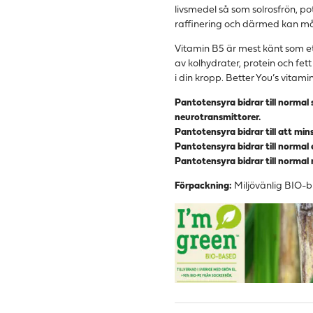
livsmedel så som solrosfrön, po
raffinering och därmed kan mån
Vitamin B5 är mest känt som ett
av kolhydrater, protein och fet
i din kropp. Better You’s vitami
Pantotensyra bidrar till normal
neurotransmittorer.
Pantotensyra bidrar till att mi
Pantotensyra bidrar till normal
Pantotensyra bidrar till norma
Förpackning:
Miljövänlig BIO-bu