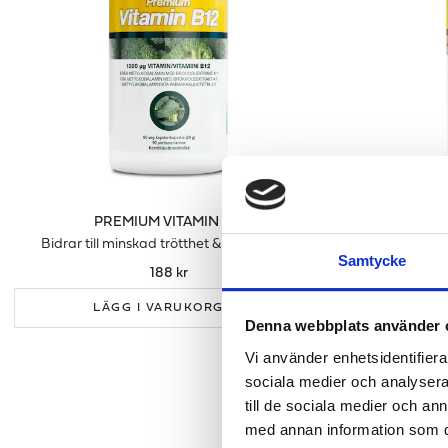
PREMIUM VITAMIN B12
BIO
Bidrar till minskad trötthet & utmattning
Hår, h
Samtycke
188 kr
LÄGG I VARUKORGEN
LÄ
Denna webbplats använder 
Vi använder enhetsidentifierar
sociala medier och analysera 
till de sociala medier och a
med annan information som du 