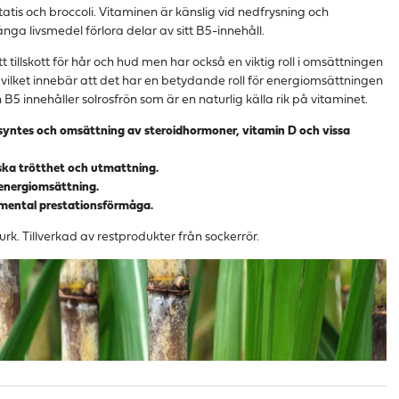
tatis och broccoli. Vitaminen är känslig vid nedfrysning och
ga livsmedel förlora delar av sitt B5-innehåll.
 tillskott för hår och hud men har också en viktig roll i omsättningen
t vilket innebär att det har en betydande roll för energiomsättningen
n B5 innehåller solrosfrön som är en naturlig källa rik på vitaminet.
 syntes och omsättning av steroidhormoner, vitamin D och vissa
nska trötthet och utmattning.
 energiomsättning.
l mental prestationsförmåga.
rk. Tillverkad av restprodukter från sockerrör.