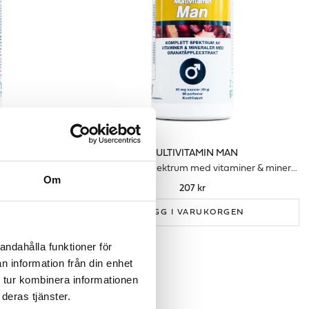
NNA
MULTIVITAMIN MAN
Heltäckande spektrum med vitaminer & mineraler för kvinnor
Heltäckande spektrum med vitaminer & mineraler för män
Om
207 kr
LÄGG I VARUKORGEN
GEN
andahålla funktioner för
n information från din enhet
 tur kombinera informationen
deras tjänster.