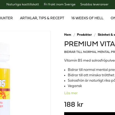
Naturliga kosttillskott
Fri frakt inom Sverige
Snabba leveranser
DUKTER
ARTIKLAR, TIPS & RECEPT
16 WEEKS OF HELL
O
Hem
Produkter
Skönhet & o
PREMIUM VITA
BIDRAR TILL NORMAL MENTAL P
Vitamin B5 med solrosfröpulver
Bidrar till normal mental p
Bidrar till att minska trötth
Solrosfrön är naturligt rika 
Vegansk
Läs mer
188 kr