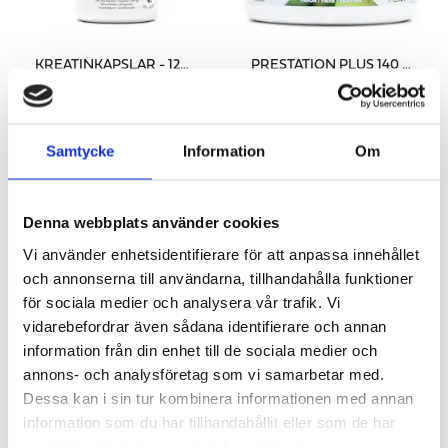
KREATINKAPSLAR - 120 KAPS
PRESTATION PLUS 140 G - PÄRON
Kreatin i kapselformat
PEAK ATP®, myHMB® & Kreatin
188 kr
415 kr
Samtycke
Information
Om
LÄGG I VARUKORGEN
LÄGG I VARUKORGEN
Denna webbplats använder cookies
Vi använder enhetsidentifierare för att anpassa innehållet
och annonserna till användarna, tillhandahålla funktioner
för sociala medier och analysera vår trafik. Vi
vidarebefordrar även sådana identifierare och annan
information från din enhet till de sociala medier och
annons- och analysföretag som vi samarbetar med.
Dessa kan i sin tur kombinera informationen med annan
ORGANIC PWO
BCAA PULVER
information som du har tillhandahållit eller som de har
Pre-workout som ger långvarig energi
För dig som tränar styrketräning
samlat in när du har använt deras tjänster.