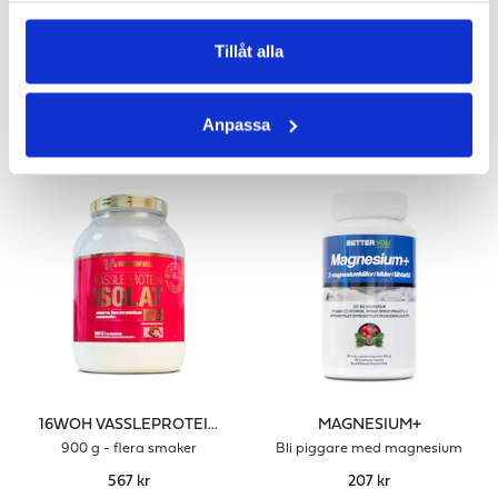
311 kr
311 kr
Tillåt alla
LÄGG I VARUKORGEN
LÄGG I VARUKORGEN
ANDRA KÖPTE
Anpassa
16WOH VASSLEPROTEINISOLAT
MAGNESIUM+
900 g - flera smaker
Bli piggare med magnesium
567 kr
207 kr