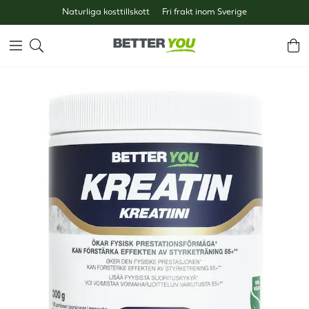
Naturliga kosttillskott
Fri frakt inom Sverige