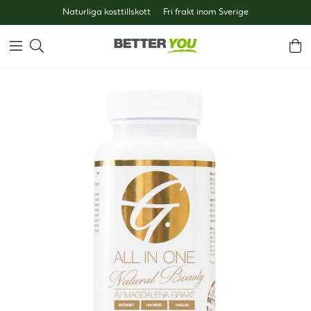
Naturliga kosttillskott
Fri frakt inom Sverige