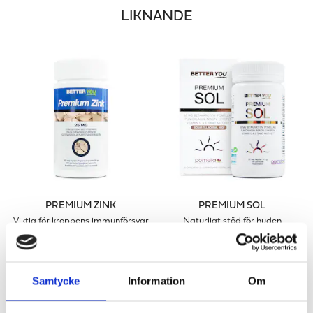
LIKNANDE
PREMIUM ZINK
PREMIUM SOL
Viktig för kroppens immunförsvar
Naturligt stöd för huden
141 kr
321 kr
LÄGG I VARUKORGEN
LÄGG I VARUKORGEN
Samtycke
Information
Om