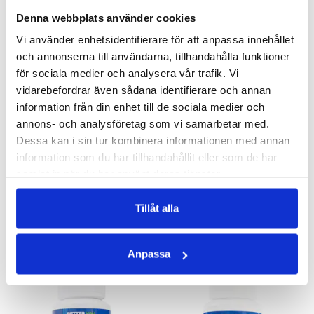
Denna webbplats använder cookies
Vi använder enhetsidentifierare för att anpassa innehållet
och annonserna till användarna, tillhandahålla funktioner
för sociala medier och analysera vår trafik. Vi
vidarebefordrar även sådana identifierare och annan
information från din enhet till de sociala medier och
annons- och analysföretag som vi samarbetar med.
GRAAF´S ALL IN ONE BOOST
BETAKAROTEN 50 MG
Dessa kan i sin tur kombinera informationen med annan
För ork och energi
Med MCT-fett för bättre upptag!
information som du har tillhandahållit eller som de har
330 kr
188 kr
samlat in när du har använt deras tjänster.
LÄGG I VARUKORGEN
LÄGG I VARUKORGEN
Tillåt alla
ANDRA KÖPTE
Anpassa