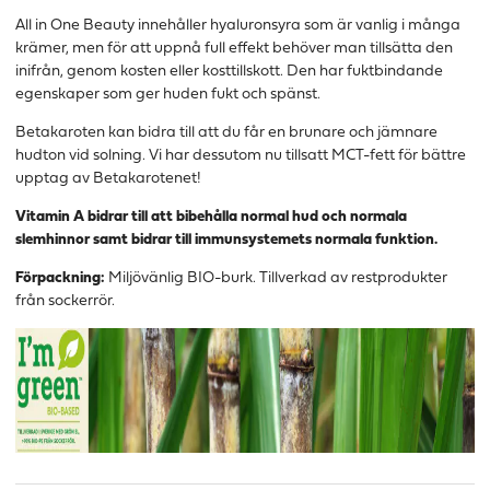
All in One Beauty innehåller hyaluronsyra som är vanlig i många
krämer, men för att uppnå full effekt behöver man tillsätta den
inifrån, genom kosten eller kosttillskott. Den har fuktbindande
egenskaper som ger huden fukt och spänst.
Betakaroten kan bidra till att du får en brunare och jämnare
hudton vid solning. Vi har dessutom nu tillsatt MCT-fett för bättre
upptag av Betakarotenet!
Vitamin A bidrar till att bibehålla normal hud och normala
slemhinnor samt bidrar till immunsystemets normala funktion.
Förpackning:
Miljövänlig BIO-burk. Tillverkad av restprodukter
från sockerrör.