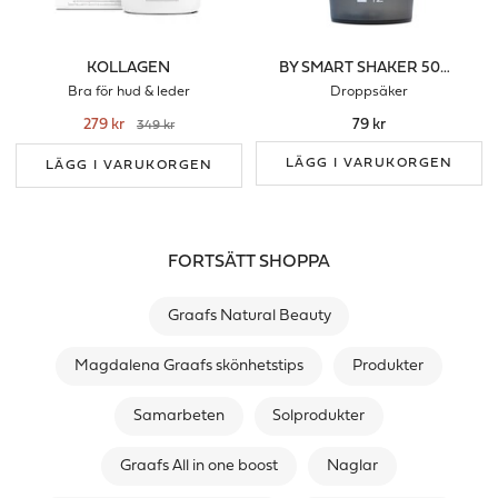
KOLLAGEN
BY SMART SHAKER 500 ML
Bra för hud & leder
Droppsäker
279 kr
79 kr
349 kr
LÄGG I VARUKORGEN
LÄGG I VARUKORGEN
FORTSÄTT SHOPPA
Graafs Natural Beauty
Magdalena Graafs skönhetstips
Produkter
Samarbeten
Solprodukter
Graafs All in one boost
Naglar