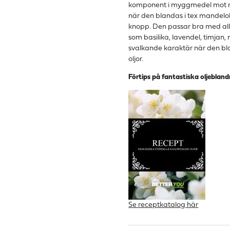
komponent i myggmedel mot mån
när den blandas i tex mandelo
knopp.
Den passar bra med all
som basilika, lavendel, timjan, 
svalkande karaktär när den bl
oljor.
Förtips på fantastiska oljebland
Se receptkatalog här