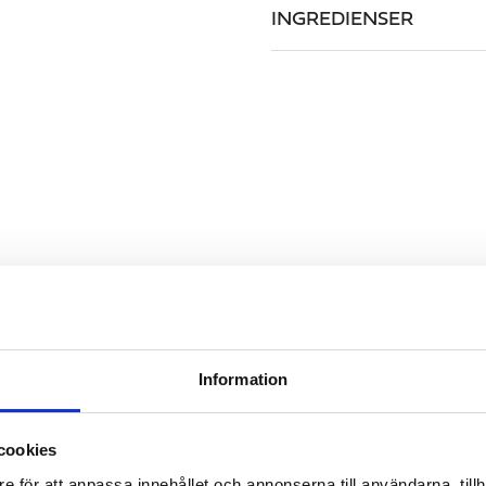
INGREDIENSER
LIKNANDE
Information
cookies
e för att anpassa innehållet och annonserna till användarna, tillh