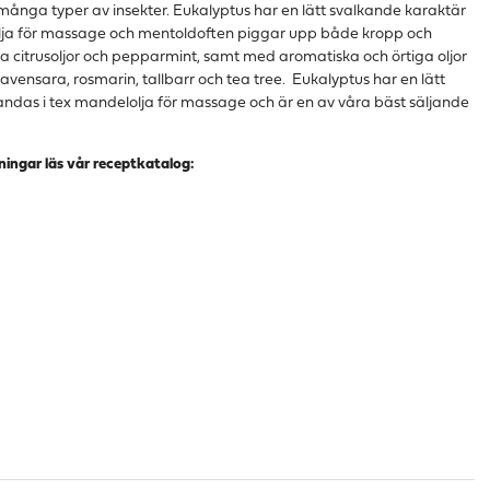
ga typer av insekter. Eukalyptus har en lätt svalkande karaktär
lja för massage och mentoldoften piggar upp både kropp och
a citrusoljor och pepparmint, samt med aromatiska och örtiga oljor
ravensara, rosmarin, tallbarr och tea tree.
Eukalyptus har en lätt
andas i tex mandelolja för massage och är en av våra bäst säljande
ningar läs vår receptkatalog: