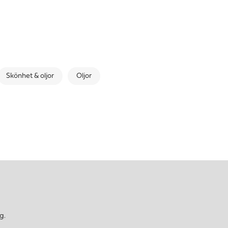
Skönhet & oljor
Oljor
g.