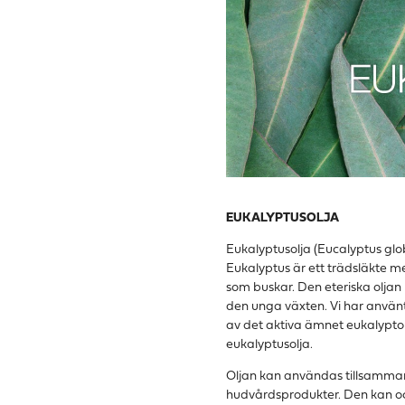
EUKALYPTUSOLJA
Eukalyptusolja (Eucalyptus glob
Eukalyptus är ett trädsläkte me
som buskar. Den eteriska oljan
den unga växten. Vi har använt
av det aktiva ämnet eukalypto
eukalyptusolja.
Oljan kan användas tillsammans
hudvårdsprodukter. Den kan oc