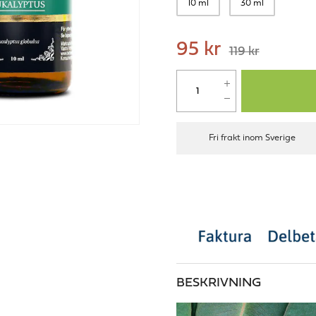
10 ml
30 ml
95 kr
119 kr
Fri frakt inom Sverige
BESKRIVNING