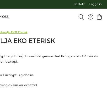
Kontakt
Logga in
M OSS
ptusolja EKO Eterisk
JA EKO ETERISK
lyptus globulus). Framställd genom destillering av blad. Används
aromaterapi.
ina Eukalyptus globolus
nslag av buskar och träd