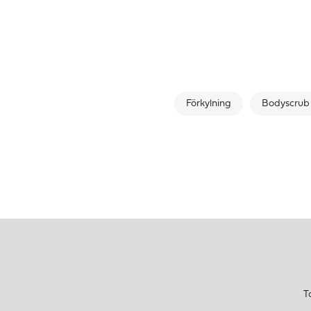
Förkylning
Bodyscrub
T