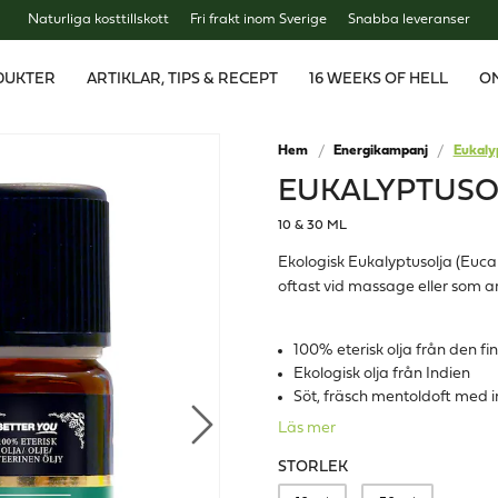
Naturliga kosttillskott
Fri frakt inom Sverige
Snabba leveranser
DUKTER
ARTIKLAR, TIPS & RECEPT
16 WEEKS OF HELL
O
Hem
Energikampanj
Eukaly
EUKALYPTUSOL
10 & 30 ML
Ekologisk Eukalyptusolja (Euca
oftast vid massage eller som 
100% eterisk olja från den f
Ekologisk olja från Indien
Söt, fräsch mentoldoft med i
Läs mer
STORLEK