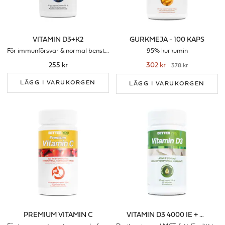
VITAMIN D3+K2
GURKMEJA - 100 KAPS
För immunförsvar & normal benstomme
95% kurkumin
255 kr
302 kr
378 kr
LÄGG I VARUKORGEN
LÄGG I VARUKORGEN
PREMIUM VITAMIN C
VITAMIN D3 4000 IE + MCT-FETT