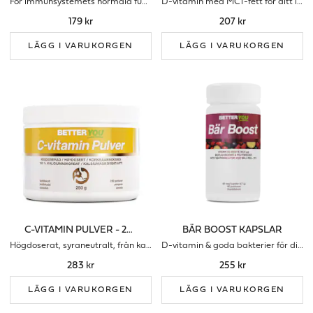
För immunsystemets normala funktion (Syraneutral)
D-vitamin med MCT-fett för ditt immunförsvar
179 kr
207 kr
LÄGG I VARUKORGEN
LÄGG I VARUKORGEN
C-VITAMIN PULVER - 250 G
BÄR BOOST KAPSLAR
Högdoserat, syraneutralt, från kalciumaskorbat
D-vitamin & goda bakterier för ditt immunförsvar
283 kr
255 kr
LÄGG I VARUKORGEN
LÄGG I VARUKORGEN