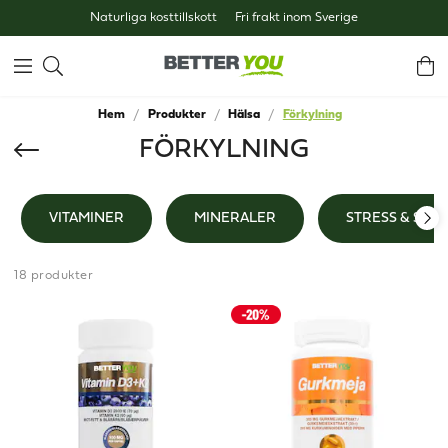
Naturliga kosttillskott
Fri frakt inom Sverige
Hem
Produkter
Hälsa
Förkylning
FÖRKYLNING
VITAMINER
MINERALER
STRESS & SÖM
18 produkter