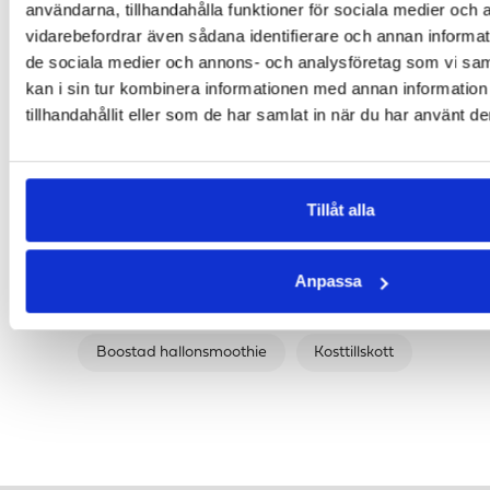
användarna, tillhandahålla funktioner för sociala medier och a
16WOH - MORGON BOOST
16WOH VASSLEPROTEINISOLAT
vidarebefordrar även sådana identifierare och annan informatio
60 kaps.
900 g - flera smaker
de sociala medier och annons- och analysföretag som vi s
330 kr
567 kr
kan i sin tur kombinera informationen med annan informatio
LÄGG I VARUKORGEN
LÄGG I VARUKORGEN
tillhandahållit eller som de har samlat in när du har använt de
FORTSÄTT SHOPPA
Tillåt alla
D-Vitamin
Vitaminer
Vitaminer
Anpassa
Produkter
Hälsa
Förkylning
Boostad hallonsmoothie
Kosttillskott