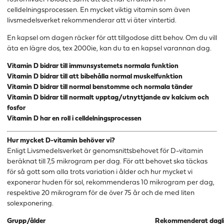
celldelningsprocessen. En mycket viktig vitamin som även
livsmedelsverket rekommenderar att vi äter vintertid.
En kapsel om dagen räcker för att tillgodose ditt behov. Om du vill
äta en lägre dos, tex 2000ie, kan du ta en kapsel varannan dag.
Vitamin D bidrar till immunsystemets normala funktion
Vitamin D bidrar till att bibehålla normal muskelfunktion
Vitamin D bidrar till normal benstomme och normala tänder
Vitamin D bidrar till normalt upptag/utnyttjande av kalcium och
fosfor
Vitamin D har en roll i celldelningsprocessen
Hur mycket D-vitamin behöver vi?
Enligt Livsmedelsverket är genomsnittsbehovet för D-vitamin
beräknat till 7,5 mikrogram per dag. För att behovet ska täckas
för så gott som alla trots variation i ålder och hur mycket vi
exponerar huden för sol, rekommenderas 10 mikrogram per dag,
respektive 20 mikrogram för de över 75 år och de med liten
solexponering.
Grupp/ålder
Rekommenderat dagli