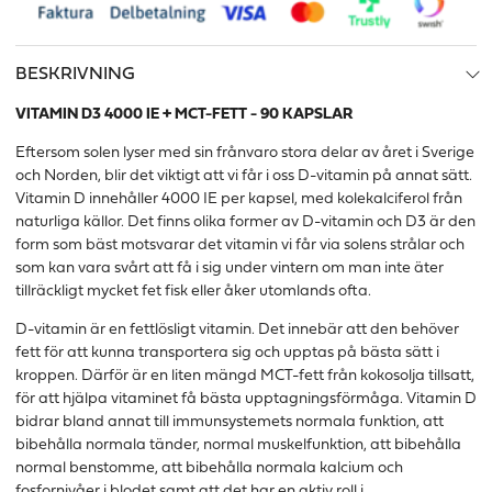
BESKRIVNING
VITAMIN D3 4000 IE + MCT-FETT - 90 KAPSLAR
Eftersom solen lyser med sin frånvaro stora delar av året i Sverige
och Norden, blir det viktigt att vi får i oss D-vitamin på annat sätt.
Vitamin D innehåller 4000 IE per kapsel, med kolekalciferol från
naturliga källor. Det finns olika former av D-vitamin och D3 är den
form som bäst motsvarar det vitamin vi får via solens strålar och
som kan vara svårt att få i sig under vintern om man inte äter
tillräckligt mycket fet fisk eller åker utomlands ofta.
D-vitamin är en fettlösligt vitamin. Det innebär att den behöver
fett för att kunna transportera sig och upptas på bästa sätt i
kroppen. Därför är en liten mängd MCT-fett från kokosolja tillsatt,
för att hjälpa vitaminet få bästa upptagningsförmåga. Vitamin D
bidrar bland annat till immunsystemets normala funktion, att
bibehålla normala tänder, normal muskelfunktion, att bibehålla
normal benstomme, att bibehålla normala kalcium och
fosfornivåer i blodet samt att det har en aktiv roll i