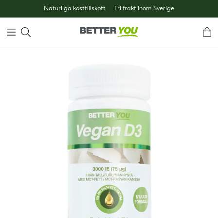
Naturliga kosttillskott
Fri frakt inom Sverige