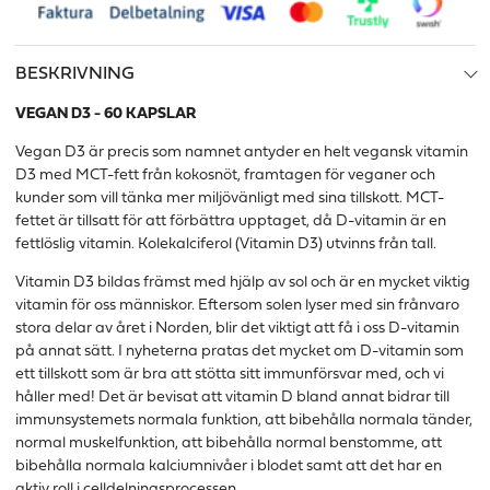
BESKRIVNING
VEGAN D3 - 60 KAPSLAR
Vegan D3 är precis som namnet antyder en helt vegansk vitamin
D3 med MCT-fett från kokosnöt, framtagen för veganer och
kunder som vill tänka mer miljövänligt med sina tillskott. MCT-
fettet är tillsatt för att förbättra upptaget, då D-vitamin är en
fettlöslig vitamin. Kolekalciferol (Vitamin D3) utvinns från tall.
Vitamin D3 bildas främst med hjälp av sol och är en mycket viktig
vitamin för oss människor. Eftersom solen lyser med sin frånvaro
stora delar av året i Norden, blir det viktigt att få i oss D-vitamin
på annat sätt. I nyheterna pratas det mycket om D-vitamin som
ett tillskott som är bra att stötta sitt immunförsvar med, och vi
håller med! Det är bevisat att vitamin D bland annat bidrar till
immunsystemets normala funktion, att bibehålla normala tänder,
normal muskelfunktion, att bibehålla normal benstomme, att
bibehålla normala kalciumnivåer i blodet samt att det har en
aktiv roll i celldelningsprocessen.