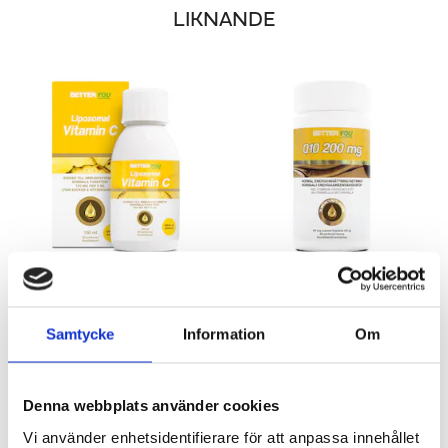
LIKNANDE
LIPOSOMAL VITAMIN C
Q10 200 MG
Högdoserad flytande Vitamin C med smak av ananas
Upprätthåller och bidrar till bra energinivå
Samtycke
Information
Om
340 kr
378 kr
LÄGG I VARUKORGEN
LÄGG I VARUKORGEN
Denna webbplats använder cookies
Vi använder enhetsidentifierare för att anpassa innehållet