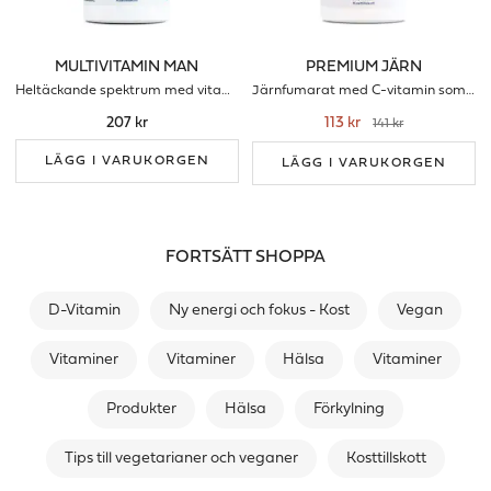
MULTIVITAMIN MAN
PREMIUM JÄRN
Heltäckande spektrum med vitaminer & mineraler för män
Järnfumarat med C-vitamin som förbrättrar upptaget
207 kr
113 kr
141 kr
LÄGG I VARUKORGEN
LÄGG I VARUKORGEN
FORTSÄTT SHOPPA
D-Vitamin
Ny energi och fokus - Kost
Vegan
Vitaminer
Vitaminer
Hälsa
Vitaminer
Produkter
Hälsa
Förkylning
Tips till vegetarianer och veganer
Kosttillskott