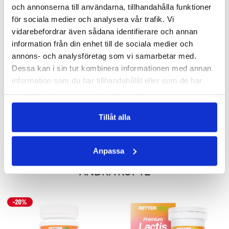
och annonserna till användarna, tillhandahålla funktioner
för sociala medier och analysera vår trafik. Vi
vidarebefordrar även sådana identifierare och annan
information från din enhet till de sociala medier och
annons- och analysföretag som vi samarbetar med.
Dessa kan i sin tur kombinera informationen med annan
information som du har tillhandahållit eller som de har
samlat in när du har använt deras tjänster.
PREMIUM VITAMIN B12
PREMIUM VITAMIN C
Bidrar till minskad trötthet & utmattning
För immunsystemets normala funktion (Syraneutral)
Tillåt alla
188 kr
179 kr
LÄGG I VARUKORGEN
LÄGG I VARUKORGEN
Anpassa
ANDRA KÖPTE