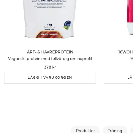
ÄRT- & HAVREPROTEIN
16WOH
Veganskt protein med fullvärdig aminoprofil
9
378 kr
LÄGG I VARUKORGEN
LÄ
Produkter
Träning