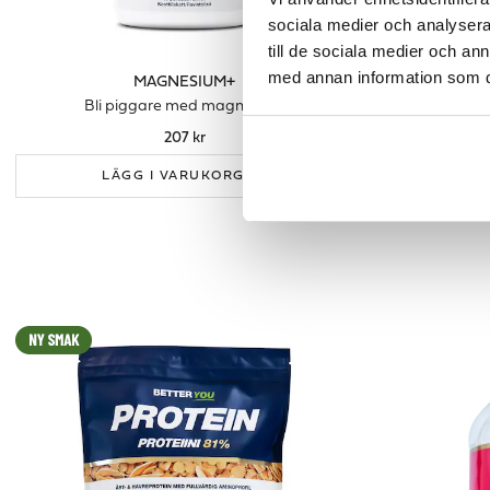
sociala medier och analysera 
till de sociala medier och a
med annan information som du 
MAGNESIUM+
MAGNESIU
Bli piggare med magnesium
3
207 kr
LÄGG I VARUKORGEN
LÄ