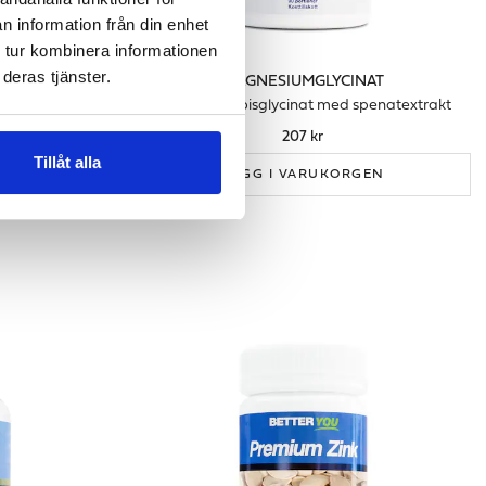
n information från din enhet
 tur kombinera informationen
deras tjänster.
AT
MAGNESIUMGLYCINAT
afröextrakt
Magnesiumbisglycinat med spenatextrakt
207 kr
Tillåt alla
GEN
LÄGG I VARUKORGEN