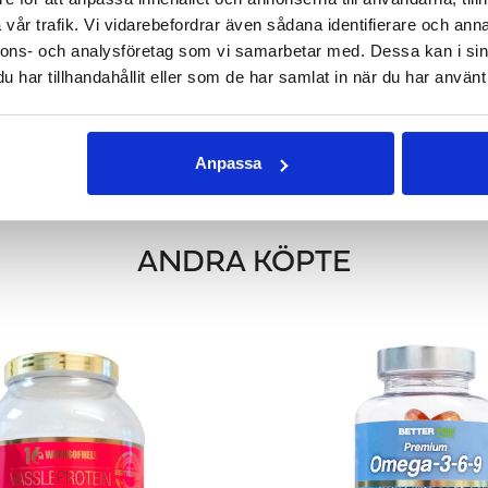
vår trafik. Vi vidarebefordrar även sådana identifierare och anna
nnons- och analysföretag som vi samarbetar med. Dessa kan i sin
har tillhandahållit eller som de har samlat in när du har använt 
MPULVER 200 G - CITRON
MAGNESIUMTAUR
 sorters magnesium
Magnesiumtaurat med pump
444 kr
226 kr
Anpassa
GG I VARUKORGEN
LÄGG I VARUKOR
ANDRA KÖPTE