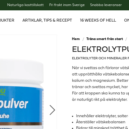
Naturliga kosttillskott
Fri frakt inom Sverige
Snabba leveranser
DUKTER
ARTIKLAR, TIPS & RECEPT
16 WEEKS OF HELL
O
Hem
Träna smart från start
ELEKTROLYTPU
ELEKTROLYTER OCH MINERALER 
När vi svettas och förlorar väts
att upprätthålla vätskebalanse
kalium och magnesium. Better Y
tränar och svettas mycket, ha
För att kroppen ska kunna ta up
är naturligt rikt på elektrolyter.
Innehåller elektrolyter, salte
Återställer vätskebalansen
Bidrar till minskad trötthet 