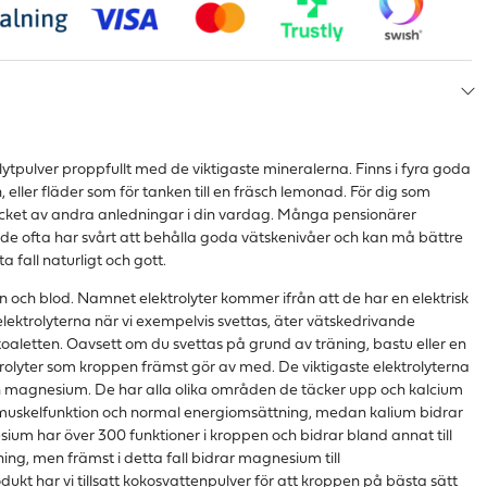
rolytpulver proppfullt med de viktigaste mineralerna. Finns i fyra goda
n, eller fläder som för tanken till en fräsch lemonad. För dig som
mycket av andra anledningar i din vardag. Många pensionärer
de ofta har svårt att behålla goda vätskenivåer och kan må bättre
tta fall naturligt och gott.
 urin och blod. Namnet elektrolyter kommer ifrån att de har en elektrisk
 elektrolyterna när vi exempelvis svettas, äter vätskedrivande
toaletten. Oavsett om du svettas på grund av träning, bastu eller en
olyter som kroppen främst gör av med. De viktigaste elektrolyterna
ch magnesium. De har alla olika områden de täcker upp och kalcium
l muskelfunktion och normal energiomsättning, medan kalium bidrar
sium har över 300 funktioner i kroppen och bidrar bland annat till
ing, men främst i detta fall bidrar magnesium till
dukt har vi tillsatt kokosvattenpulver för att kroppen på bästa sätt