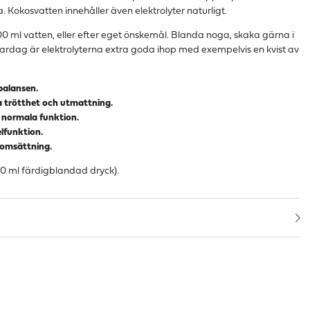
. Kokosvatten innehåller även elektrolyter naturligt.
00 ml vatten, eller efter eget önskemål. Blanda noga, skaka gärna i
ardag är elektrolyterna extra goda ihop med exempelvis en kvist av
balansen.
a trötthet och utmattning.
s normala funktion.
elfunktion.
giomsättning.
100 ml färdigblandad dryck).