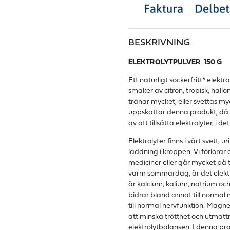
BESKRIVNING
ELEKTROLYTPULVER 150 G
Ett naturligt sockerfritt* elekt
smaker av citron, tropisk, hallo
tränar mycket, eller svettas 
uppskattar denna produkt, då 
av att tillsätta elektrolyter, i de
Elektrolyter finns i vårt svett,
laddning i kroppen. Vi förlorar
mediciner eller går mycket på 
varm sommardag, är det elektr
är kalcium, kalium, natrium o
bidrar bland annat till norma
till normal nervfunktion. Magne
att minska trötthet och utmattn
elektrolytbalansen. I denna pro