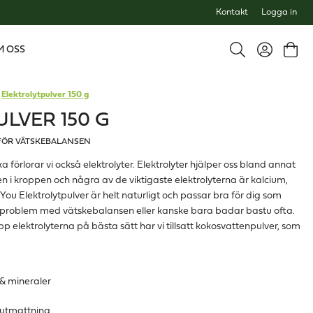
Kontakt
Logga in
M OSS
Elektrolytpulver 150 g
LVER 150 G
FÖR VÄTSKEBALANSEN
ka förlorar vi också elektrolyter. Elektrolyter hjälper oss bland annat
n i kroppen och några av de viktigaste elektrolyterna är kalcium,
ou Elektrolytpulver är helt naturligt och passar bra för dig som
r problem med vätskebalansen eller kanske bara badar bastu ofta.
p elektrolyterna på bästa sätt har vi tillsatt kokosvattenpulver, som
r & mineraler
& utmattning