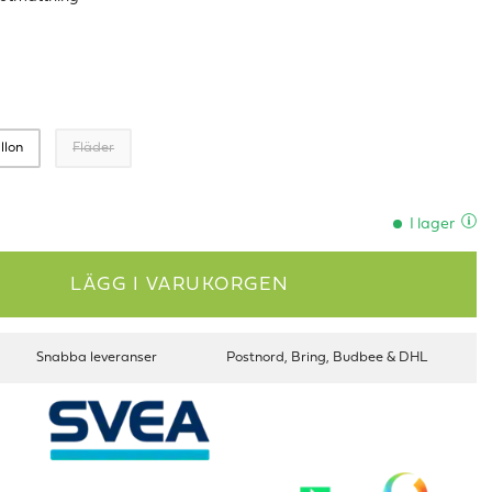
llon
Fläder
I lager
LÄGG I VARUKORGEN
Snabba leveranser
Postnord, Bring, Budbee & DHL