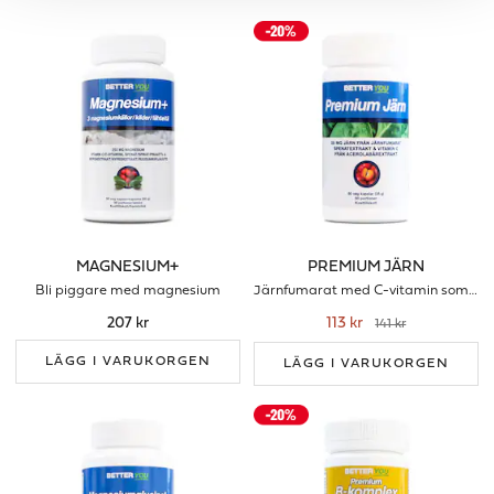
MAGNESIUM+
PREMIUM JÄRN
Bli piggare med magnesium
Järnfumarat med C-vitamin som förbrättrar upptaget
207 kr
113 kr
141 kr
LÄGG I VARUKORGEN
LÄGG I VARUKORGEN