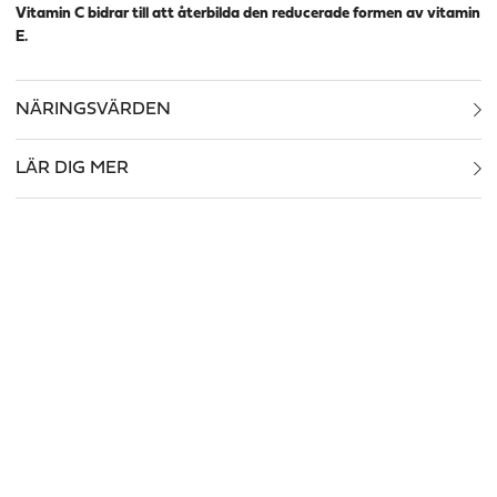
Vitamin C bidrar till att återbilda den reducerade formen av vitamin
E.
NÄRINGSVÄRDEN
LÄR DIG MER