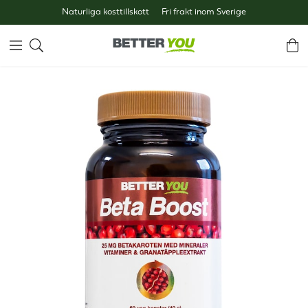
Naturliga kosttillskott
Fri frakt inom Sverige