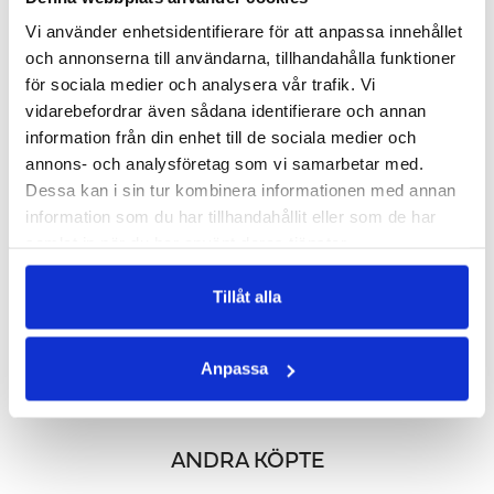
LÄGG I VARUKORGEN
LÄGG I VARUKORGEN
Vi använder enhetsidentifierare för att anpassa innehållet
och annonserna till användarna, tillhandahålla funktioner
för sociala medier och analysera vår trafik. Vi
vidarebefordrar även sådana identifierare och annan
information från din enhet till de sociala medier och
annons- och analysföretag som vi samarbetar med.
Dessa kan i sin tur kombinera informationen med annan
information som du har tillhandahållit eller som de har
samlat in när du har använt deras tjänster.
Tillåt alla
BETAKAROTEN 100 MG
PREMIUM ZINK
Med MCT-fett för bättre upptag!
Viktig för kroppens immunförsvar
283 kr
141 kr
Anpassa
LÄGG I VARUKORGEN
LÄGG I VARUKORGEN
ANDRA KÖPTE