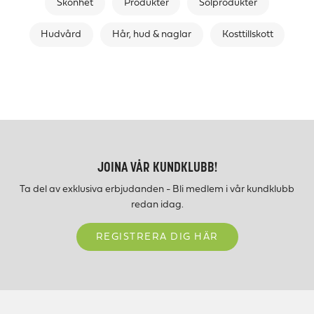
Skönhet
Produkter
Solprodukter
Hudvård
Hår, hud & naglar
Kosttillskott
JOINA VÅR KUNDKLUBB!
Ta del av exklusiva erbjudanden - Bli medlem i vår kundklubb
redan idag.
REGISTRERA DIG HÄR