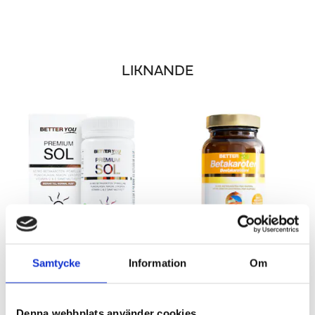
LIKNANDE
Samtycke
Information
Om
PREMIUM SOL
BETAKAROTEN 50 MG
Naturligt stöd för huden
Med MCT-fett för bättre upptag!
321 kr
188 kr
Denna webbplats använder cookies