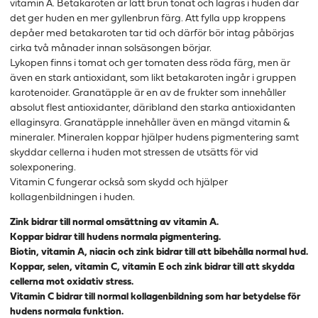
vitamin A. Betakaroten är lätt brun tonat och lagras i huden där
det ger huden en mer gyllenbrun färg. Att fylla upp kroppens
depåer med betakaroten tar tid och därför bör intag påbörjas
cirka två månader innan solsäsongen börjar.
Lykopen finns i tomat och ger tomaten dess röda färg, men är
även en stark antioxidant, som likt betakaroten ingår i gruppen
karotenoider. Granatäpple är en av de frukter som innehåller
absolut flest antioxidanter, däribland den starka antioxidanten
ellaginsyra. Granatäpple innehåller även en mängd vitamin &
mineraler. Mineralen koppar hjälper hudens pigmentering samt
skyddar cellerna i huden mot stressen de utsätts för vid
solexponering.
Vitamin C fungerar också som skydd och hjälper
kollagenbildningen i huden.
Zink bidrar till normal omsättning av vitamin A.
Koppar bidrar till hudens normala pigmentering.
Biotin, vitamin A, niacin och zink bidrar till att bibehålla normal hud.
Koppar, selen, vitamin C, vitamin E och zink bidrar till att skydda
cellerna mot oxidativ stress.
Vitamin C bidrar till normal kollagenbildning som har betydelse för
hudens normala funktion.