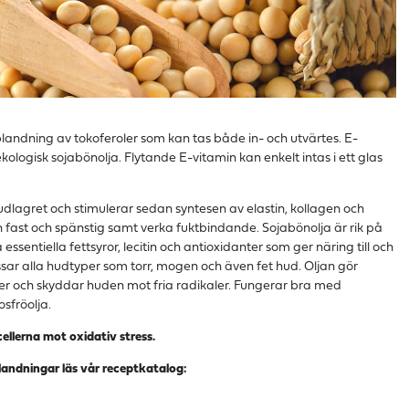
landning av tokoferoler som kan tas både in- och utvärtes. E-
kologisk sojabönolja. Flytande E-vitamin kan enkelt intas i ett glas
udlagret och stimulerar sedan syntesen av elastin, kollagen och
fast och spänstig samt verka fuktbindande. Sojabönolja är rik på
ssentiella fettsyror, lecitin och antioxidanter som ger näring till och
ar alla hudtyper som torr, mogen och även fet hud. Oljan gör
jer och skyddar huden mot fria radikaler. Fungerar bra med
osfröolja.
cellerna mot oxidativ stress.
eblandningar läs vår receptkatalog: