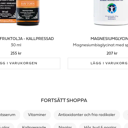
FRUKTOLJA - KALLPRESSAD
MAGNESIUMGLYCI
30 ml
Magnesiumbisglycinat med s
255 kr
207 kr
GG I VARUKORGEN
LÄGG I VARUKOR
FORTSÄTT SHOPPA
ktsserum
Vitaminer
Antioxidanter och fria radikaler
 oljor
Kallpressade
Naglar
Hår, hud & naglar