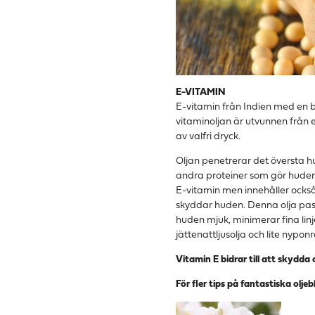
E-VITAMIN
E-vitamin från Indien med en b
vitaminoljan är utvunnen från e
av valfri dryck.
Oljan penetrerar det översta h
andra proteiner som gör huden 
E-vitamin men innehåller också e
skyddar huden. Denna olja pass
huden mjuk, minimerar fina lin
jättenattljusolja och lite nyponr
Vitamin E bidrar till att skydda 
För fler tips på fantastiska olj