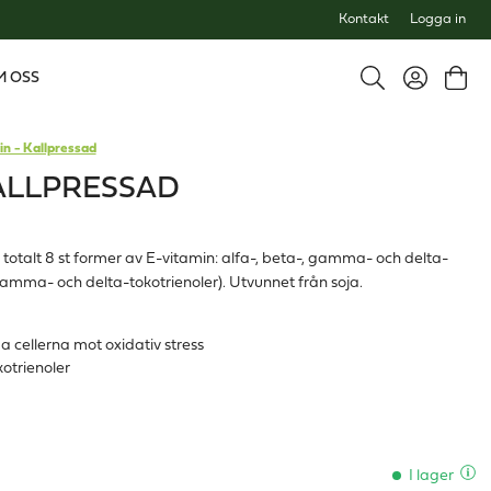
Kontakt
Logga in
M OSS
in - Kallpressad
KALLPRESSAD
r totalt 8 st former av E-vitamin: alfa-, beta-, gamma- och delta-
gamma- och delta-tokotrienoler). Utvunnet från soja.
da cellerna mot oxidativ stress
otrienoler
I lager