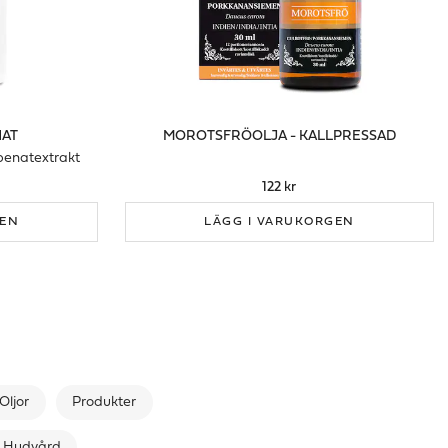
NAT
MOROTSFRÖOLJA - KALLPRESSAD
penatextrakt
122 kr
GEN
LÄGG I VARUKORGEN
Oljor
Produkter
Hudvård