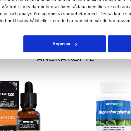
vår trafik. Vi vidarebefordrar även sådana identifierare och anna
FRÖOLJA - KALLPRESSAD
LAVENDELOLJA EKO E
nnons- och analysföretag som vi samarbetar med. Dessa kan i sin
30 ml
10 & 30 ml
har tillhandahållit eller som de har samlat in när du har använt 
141 kr
103 kr
129 kr
GG I VARUKORGEN
LÄGG I VARUKOR
Anpassa
ANDRA KÖPTE