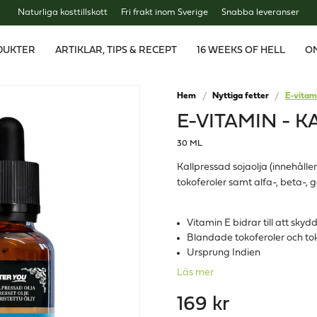
Naturliga kosttillskott
Fri frakt inom Sverige
Snabba leveranser
DUKTER
ARTIKLAR, TIPS & RECEPT
16 WEEKS OF HELL
O
Hem
Nyttiga fetter
E-vitam
E-VITAMIN - 
30 ML
Kallpressad sojaolja (innehålle
tokoferoler samt alfa-, beta-, 
Vitamin E bidrar till att skyd
Blandade tokoferoler och tok
Ursprung Indien
Läs mer
169 kr