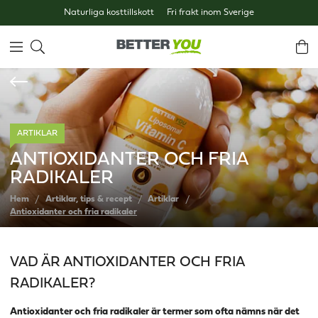
Naturliga kosttillskott
Fri frakt inom Sverige
ARTIKLAR
ANTIOXIDANTER OCH FRIA
RADIKALER
Hem
Artiklar, tips & recept
Artiklar
Antioxidanter och fria radikaler
VAD ÄR ANTIOXIDANTER OCH FRIA
RADIKALER?
Antioxidanter och fria radikaler är termer som ofta nämns när det