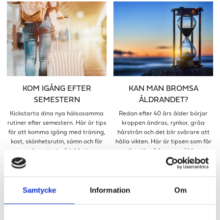
KOM IGÅNG EFTER
KAN MAN BROMSA
SEMESTERN
ÅLDRANDET?
Kickstarta dina nya hälsosamma
Redan efter 40 års ålder börjar
rutiner efter semestern. Här är tips
kroppen ändras, rynkor, gråa
för att komma igång med träning,
hårstrån och det blir svårare att
kost, skönhetsrutin, sömn och för
hålla vikten. Här är tipsen som får
en bra start på jobbet.
dig att må bra som äldre.
Samtycke
Information
Om