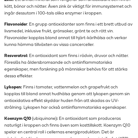
kött, bönor och nötter. Även zink är viktigt för immunsystemet och
ingår dessutom i 100-tals olika enzymer i kroppen.
Flavonoider
: En grupp antioxidanter som finns i ett brett utbud av
livsmedel, inklusive frukt, grönsaker, grönt te och rött vin.
Flavonoider kopplas bland annat till hjärt-kärlhälsa och verkar
kunna hämma tillväxten av vissa cancerceller.
Resveratrol:
En antioxidant som finns i rödvin, druvor och nötter.
Föreslås ha åldersbromsande och antiinflammatoriska
egenskaper, men forskning på människor behövs för att stärka
dessa effekter.
Lykopen:
Finns i tomater, vattenmelon och grapefrukt och
kopplas till bland annat hudhälsa genom att lykopen genom sin
antioxidativa effekt skyddar huden från att skadas av UV-
strålning. Lykopen har också antiinflammatoriska egenskaper.
Koenzym Q10
(ubiquinone)
:
En antioxidant som produceras
naturligt i kroppen och finns även som kosttillskott. Koenzym Q10
spelar en central roll i cellernas energiproduktion. Det är