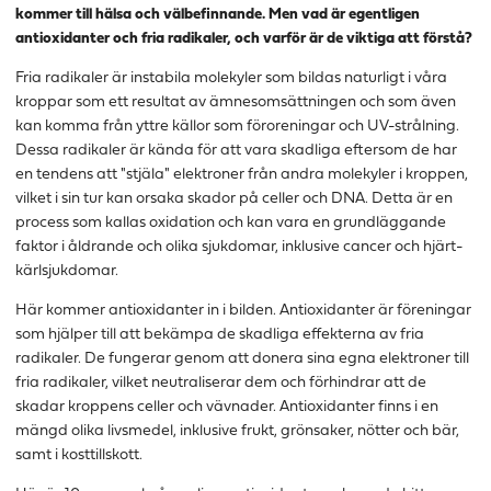
kommer till hälsa och välbefinnande. Men vad är egentligen
antioxidanter och fria radikaler, och varför är de viktiga att förstå?
Fria radikaler är instabila molekyler som bildas naturligt i våra
kroppar som ett resultat av ämnesomsättningen och som även
kan komma från yttre källor som föroreningar och UV-strålning.
Dessa radikaler är kända för att vara skadliga eftersom de har
en tendens att "stjäla" elektroner från andra molekyler i kroppen,
vilket i sin tur kan orsaka skador på celler och DNA. Detta är en
process som kallas oxidation och kan vara en grundläggande
faktor i åldrande och olika sjukdomar, inklusive cancer och hjärt-
kärlsjukdomar.
Här kommer antioxidanter in i bilden. Antioxidanter är föreningar
som hjälper till att bekämpa de skadliga effekterna av fria
radikaler. De fungerar genom att donera sina egna elektroner till
fria radikaler, vilket neutraliserar dem och förhindrar att de
skadar kroppens celler och vävnader. Antioxidanter finns i en
mängd olika livsmedel, inklusive frukt, grönsaker, nötter och bär,
samt i kosttillskott.