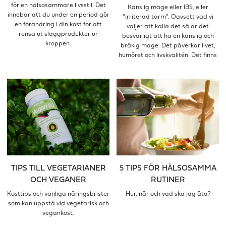
för en hälsosammare livsstil. Det
Känslig mage eller IBS, eller
innebär att du under en period gör
“irriterad tarm”. Oavsett vad vi
en förändring i din kost för att
väljer att kalla det så är det
rensa ut slaggprodukter ur
besvärligt att ha en känslig och
kroppen.
bråkig mage. Det påverkar livet,
humöret och livskvalitén. Det finns
kostråd som kan hjälpa dig med
känslig mage, här är de
vanligaste.
TIPS TILL VEGETARIANER
5 TIPS FÖR HÄLSOSAMMA
OCH VEGANER
RUTINER
Kosttips och vanliga näringsbrister
Hur, när och vad ska jag äta?
som kan uppstå vid vegetarisk och
vegankost.