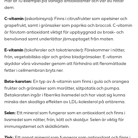
Här är 10 exempel på vanliga antioxidanter och var du hittar
dem:
C-vitamin
(askorbinsyra)
:
Finns i citrusfrukter som apelsiner och
grapefrukt, samt i grönsaker som paprika och broccoli. C-vitamin
är förutom antioxidant viktigt för uppbyggnad av brosk- och
benvävnad samt underlättar järnupptaget från maten.
E-vitamin
(tokoferoler och tokotrienoler)
:
Förekommer i nötter,
frön, vegetabiliska oljor och gröna bladgrönsaker. E-vitamin
skyddar våra vävnader genom att förhindra att fleromättade
fetter i cellmembran bryts ner.
Beta-karoten:
En typ av A-vitamin som finns i gula och orangea
frukter och grönsaker som morötter, sötpotatis och pumpa.
Betakaroten ingår i fiberrika livsmedel och har visat sig kunna
minska den skadliga effekten av LDL-kolesterol på artärerna.
Selen:
Ett mineral som fungerar som en antioxidant och finns i
livsmedel som nötter, frön, kött och skaldjur. Selen är viktig för
immunsystemet och sköldkörteln.
Zink:
Ett annat mineral som fungerar som antioxidant och finns i