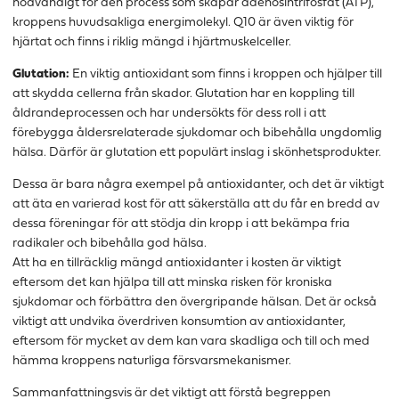
nödvändigt för den process som skapar adenosintrifosfat (ATP),
kroppens huvudsakliga energimolekyl. Q10 är även viktig för
hjärtat och finns i riklig mängd i hjärtmuskelceller.
Glutation:
En viktig antioxidant som finns i kroppen och hjälper till
att skydda cellerna från skador. Glutation har en koppling till
åldrandeprocessen och har undersökts för dess roll i att
förebygga åldersrelaterade sjukdomar och bibehålla ungdomlig
hälsa. Därför är glutation ett populärt inslag i skönhetsprodukter.
Dessa är bara några exempel på antioxidanter, och det är viktigt
att äta en varierad kost för att säkerställa att du får en bredd av
dessa föreningar för att stödja din kropp i att bekämpa fria
radikaler och bibehålla god hälsa.
Att ha en tillräcklig mängd antioxidanter i kosten är viktigt
eftersom det kan hjälpa till att minska risken för kroniska
sjukdomar och förbättra den övergripande hälsan. Det är också
viktigt att undvika överdriven konsumtion av antioxidanter,
eftersom för mycket av dem kan vara skadliga och till och med
hämma kroppens naturliga försvarsmekanismer.
Sammanfattningsvis är det viktigt att förstå begreppen