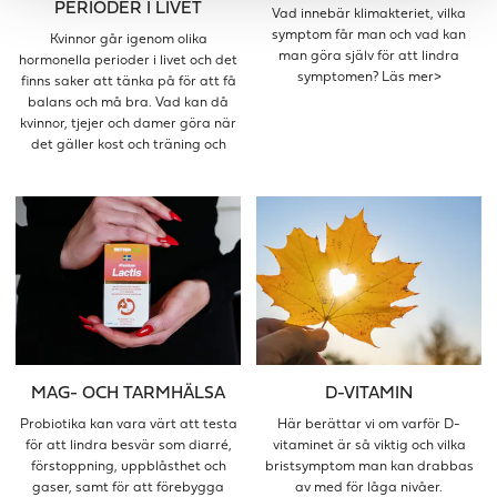
PERIODER I LIVET
Vad innebär klimakteriet, vilka
symptom får man och vad kan
Kvinnor går igenom olika
man göra själv för att lindra
hormonella perioder i livet och det
symptomen? Läs mer>
finns saker att tänka på för att få
balans och må bra. Vad kan då
kvinnor, tjejer och damer göra när
det gäller kost och träning och
anpassa den efter faserna i livet?
MAG- OCH TARMHÄLSA
D-VITAMIN
Probiotika kan vara värt att testa
Här berättar vi om varför D-
för att lindra besvär som diarré,
vitaminet är så viktig och vilka
förstoppning, uppblåsthet och
bristsymptom man kan drabbas
gaser, samt för att förebygga
av med för låga nivåer.