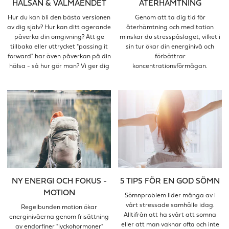
HÄLSAN & VÄLMÅENDET
ÅTERHÄMTNING
Hur du kan bli den bästa versionen
Genom att ta dig tid för
av dig själv? Hur kan ditt agerande
återhämtning och meditation
påverka din omgivning? Att ge
minskar du stresspåslaget, vilket i
tillbaka eller uttrycket "passing it
sin tur ökar din energinivå och
forward" har även påverkan på din
förbättrar
hälsa - så hur gör man? Vi ger dig
koncentrationsförmågan.
tips!
NY ENERGI OCH FOKUS -
5 TIPS FÖR EN GOD SÖMN
MOTION
Sömnproblem lider många av i
vårt stressade samhälle idag.
Regelbunden motion ökar
Alltifrån att ha svårt att somna
energinivåerna genom frisättning
eller att man vaknar ofta och inte
av endorfiner "lyckohormoner"