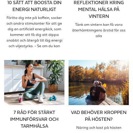
10 SÄTT ATT BOOSTA DIN
REFLEKTIONER KRING
ENERGI NATURLIGT
MENTAL HÄLSA PÅ
VINTERN
Förlita dig inte på koffein, socker
och andra stimulanter för att ge
Tänk om vintern kan få vara
dig en artificiell energikick, som
återhämtningens årstid för oss
kommer att få dig att dippa
alla
snabbt och återgå till låg energi
och viljestyrka. - Se om du kan
göra dessa små förändringar i din
rutin så att din energi kommer
tillbaka bit för bit och faktiskt
stannar hos dig.
7 RÅD FÖR STÄRKT
VAD BEHÖVER KROPPEN
IMMUNFÖRSVAR OCH
PÅ HÖSTEN?
TARMHÄLSA
Näring och kost på hösten