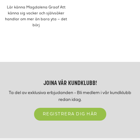
Lär känna Magdalena Graaf Att
känna sig vacker och självsäker
handlar om mer än bara yta – det
börj
JOINA VÅR KUNDKLUBB!
Ta del av exklusiva erbjudanden - Bli medlem i vår kundklubb
redan idag.
REGISTRERA DIG HÄR