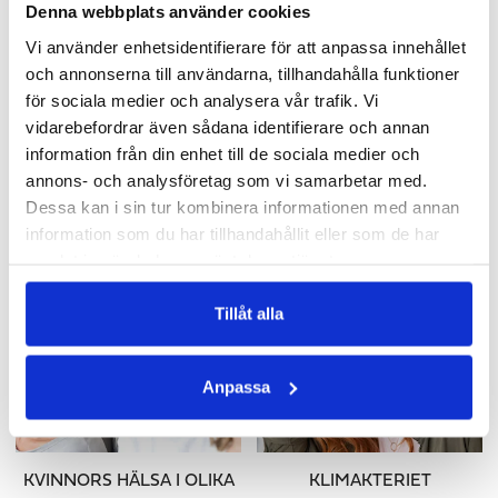
Denna webbplats använder cookies
Vi använder enhetsidentifierare för att anpassa innehållet
och annonserna till användarna, tillhandahålla funktioner
BRA FETTER
VAD ÄR ADAPTOGENER?
för sociala medier och analysera vår trafik. Vi
vidarebefordrar även sådana identifierare och annan
Bland de vanligaste
Många pratar om adaptogener,
dödsorsakerna idag finner vi
hur bra de är för kroppen och att
information från din enhet till de sociala medier och
stroke och hjärtinfarkt. Risken att
de äter kosttillskott med
annons- och analysföretag som vi samarbetar med.
drabbas av dessa minskar när vi
adaptogener - men vad är det och
Dessa kan i sin tur kombinera informationen med annan
äter en kost med mer vegetabiliskt
vad har de för funktion?
information som du har tillhandahållit eller som de har
fett, såsom olivolja, rapsolja,
nötter och frön, samt essentiella
samlat in när du har använt deras tjänster.
fettsyror från exempelvis fet fisk
och alger. Så finns det bra och
Tillåt alla
dåliga fetter?
Anpassa
KVINNORS HÄLSA I OLIKA
KLIMAKTERIET