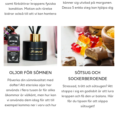
känner sig utvilad på morgonen.
samt förbättrar kroppens fysiska
Dessa 5 enkla steg kan hjälpa dig
kondition. Motion och rörelse
till en god sömn.
bidrar också till att vi kan hantera
stress bättre och reglerar
blodsockernivåerna.
OLJOR FÖR SÖMNEN
SÖTSUG OCH
SOCKERBEROENDE
Påverka din sömnkvalitet med
dofter! Att eteriska oljor har
Stressad, trött och sötsugen? Att
används i flera tusen år för olika
stoppa i sig en godisbit är att lura
åkommor är välkänt, men hur kan
kroppen och få den ur balans. Här
vi använda dem idag för att till
får du tipsen för att slippa
exempel komma ner i varv och hur
sötsuget!
kan de hjälpa dig att sova gott?