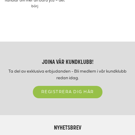
handlar om mer än bara yta – det
börj
JOINA VÅR KUNDKLUBB!
Ta del av exklusiva erbjudanden - Bli medlem i vår kundklubb
redan idag.
REGISTRERA DIG HÄR
NYHETSBREV