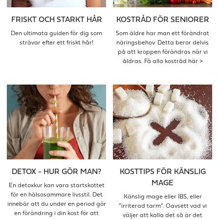
FRISKT OCH STARKT HÅR
KOSTRÅD FÖR SENIORER
Den ultimata guiden för dig som
Som äldre har man ett förändrat
strävar efter ett friskt hår!
näringsbehov. Detta beror delvis
på att kroppen förändras när vi
åldras. Få alla kostråd här >
DETOX - HUR GÖR MAN?
KOSTTIPS FÖR KÄNSLIG
MAGE
En detoxkur kan vara startskottet
för en hälsosammare livsstil. Det
Känslig mage eller IBS, eller
innebär att du under en period gör
“irriterad tarm”. Oavsett vad vi
en förändring i din kost för att
väljer att kalla det så är det