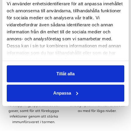
Vi använder enhetsidentifierare för att anpassa innehållet
symptomen? Läs mer>
finns saker att tänka på för att få
balans och må bra. Vad kan då
och annonserna till användarna, tillhandahålla funktioner
kvinnor, tjejer och damer göra när
för sociala medier och analysera vår trafik. Vi
det gäller kost och träning och
vidarebefordrar även sådana identifierare och annan
anpassa den efter faserna i livet?
information från din enhet till de sociala medier och
annons- och analysföretag som vi samarbetar med.
Dessa kan i sin tur kombinera informationen med annan
information som du har tillhandahållit eller som de har
samlat in när du har använt deras tjänster.
Tillåt alla
MAG- OCH TARMHÄLSA
D-VITAMIN
Anpassa
Probiotika kan vara värt att testa
Här berättar vi om varför D-
för att lindra besvär som diarré,
vitaminet är så viktig och vilka
förstoppning, uppblåsthet och
bristsymptom man kan drabbas
gaser, samt för att förebygga
av med för låga nivåer.
infektioner genom att stärka
immunförsvaret i tarmen.