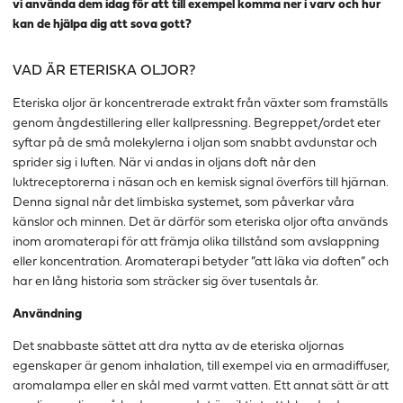
vi använda dem idag för att till exempel komma ner i varv och hur
kan de hjälpa dig att sova gott?
VAD ÄR ETERISKA OLJOR?
Eteriska oljor är koncentrerade extrakt från växter som framställs
genom ångdestillering eller kallpressning. Begreppet/ordet eter
syftar på de små molekylerna i oljan som snabbt avdunstar och
sprider sig i luften. När vi andas in oljans doft når den
luktreceptorerna i näsan och en kemisk signal överförs till hjärnan.
Denna signal når det limbiska systemet, som påverkar våra
känslor och minnen. Det är därför som eteriska oljor ofta används
inom aromaterapi för att främja olika tillstånd som avslappning
eller koncentration. Aromaterapi betyder ”att läka via doften” och
har en lång historia som sträcker sig över tusentals år.
Användning
Det snabbaste sättet att dra nytta av de eteriska oljornas
egenskaper är genom inhalation, till exempel via en armadiffuser,
aromalampa eller en skål med varmt vatten. Ett annat sätt är att