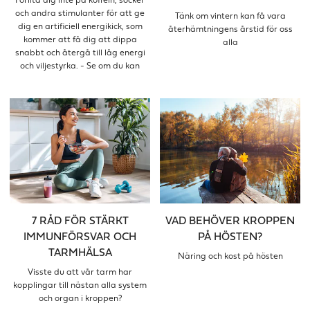
Förlita dig inte på koffein, socker
och andra stimulanter för att ge
Tänk om vintern kan få vara
dig en artificiell energikick, som
återhämtningens årstid för oss
kommer att få dig att dippa
alla
snabbt och återgå till låg energi
och viljestyrka. - Se om du kan
göra dessa små förändringar i din
rutin så att din energi kommer
tillbaka bit för bit och faktiskt
stannar hos dig.
7 RÅD FÖR STÄRKT
VAD BEHÖVER KROPPEN
IMMUNFÖRSVAR OCH
PÅ HÖSTEN?
TARMHÄLSA
Näring och kost på hösten
Visste du att vår tarm har
kopplingar till nästan alla system
och organ i kroppen?