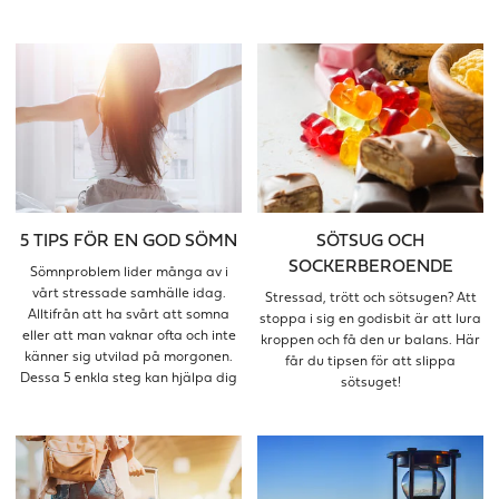
stress bättre och reglerar
att förstå?
blodsockernivåerna.
5 TIPS FÖR EN GOD SÖMN
SÖTSUG OCH
SOCKERBEROENDE
Sömnproblem lider många av i
vårt stressade samhälle idag.
Stressad, trött och sötsugen? Att
Alltifrån att ha svårt att somna
stoppa i sig en godisbit är att lura
eller att man vaknar ofta och inte
kroppen och få den ur balans. Här
känner sig utvilad på morgonen.
får du tipsen för att slippa
Dessa 5 enkla steg kan hjälpa dig
sötsuget!
till en god sömn.