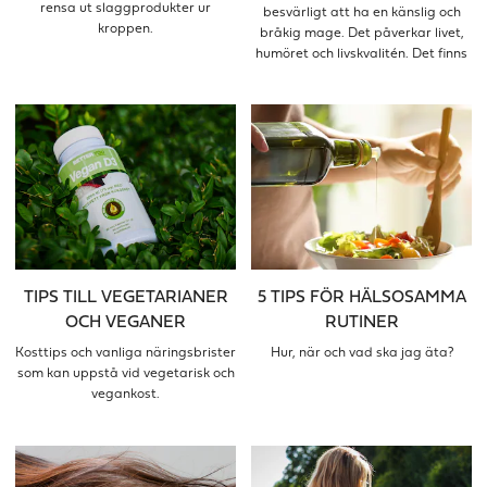
rensa ut slaggprodukter ur
besvärligt att ha en känslig och
kroppen.
bråkig mage. Det påverkar livet,
humöret och livskvalitén. Det finns
kostråd som kan hjälpa dig med
känslig mage, här är de
vanligaste.
TIPS TILL VEGETARIANER
5 TIPS FÖR HÄLSOSAMMA
OCH VEGANER
RUTINER
Kosttips och vanliga näringsbrister
Hur, när och vad ska jag äta?
som kan uppstå vid vegetarisk och
vegankost.