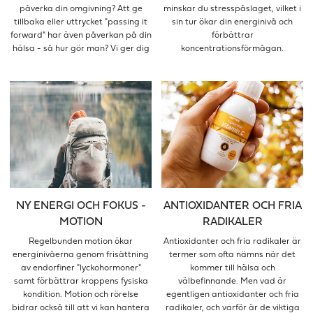
påverka din omgivning? Att ge
minskar du stresspåslaget, vilket i
tillbaka eller uttrycket "passing it
sin tur ökar din energinivå och
forward" har även påverkan på din
förbättrar
hälsa - så hur gör man? Vi ger dig
koncentrationsförmågan.
tips!
NY ENERGI OCH FOKUS -
ANTIOXIDANTER OCH FRIA
MOTION
RADIKALER
Regelbunden motion ökar
Antioxidanter och fria radikaler är
energinivåerna genom frisättning
termer som ofta nämns när det
av endorfiner "lyckohormoner"
kommer till hälsa och
samt förbättrar kroppens fysiska
välbefinnande. Men vad är
kondition. Motion och rörelse
egentligen antioxidanter och fria
bidrar också till att vi kan hantera
radikaler, och varför är de viktiga