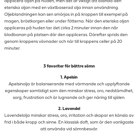
applicera oljan på huden, men det är viktigt att blanda den
eteriska oljan med en växtbaserad olja innan användning.
Oljeblandningen kan sen smörjas in på kroppen till exempel på
magen, bröstkorgen eller under fötterna. När den eteriska oljan
appliceras på huden tar det cirka 2 minuter innan den når
blodbanan på platsen där den appliceras. Därefter sprids den
genom kroppens vävnader och när till kroppens celler på 20
minuter.
3 favoriter för bättre sömn
1. Apelsin
Apelsinolja är balanserande med värmande och upplyftande
egenskaper samtidigt som den minskar stress, oro, nedstämdhet,
sorg, frustration och är lugnande och ger näring till själen.
2. Lavendel
Lavendelolja minskar stress, oro, irritation och skapar en känsla av
frid i både kropp och sinne. En klassisk doft, som är den vanligaste
att använda vid sömnbesvär.