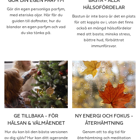
GÖR DIN EGEN PARFYM
BASTA - ALLA
HÄLSOFÖRDELAR
Gör din egen personliga parfym,
med eteriska oljor. Här får du
Bastun är inte bara är det en plats
guiden till doftnoter, hur du
för att koppla av i, utan det finns
blandar en egen parfym och vad
också en mängd hälsofördelar
du ska tänka på.
med att basta; minska stress,
bättre hud, förbättrat
immunförsvar.
GE TILLBAKA - FÖR
NY ENERGI OCH FOKUS -
HÄLSAN & VÄLMÅENDET
ÅTERHÄMTNING
Hur du kan bli den bästa versionen
Genom att ta dig tid för
av dig själv? Hur kan ditt agerande
återhämtning och meditation