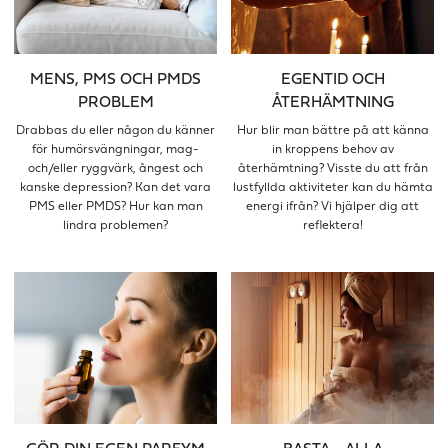
MENS, PMS OCH PMDS
EGENTID OCH
PROBLEM
ÅTERHÄMTNING
Drabbas du eller någon du känner
Hur blir man bättre på att känna
för humörsvängningar, mag-
in kroppens behov av
och/eller ryggvärk, ångest och
återhämtning? Visste du att från
kanske depression? Kan det vara
lustfyllda aktiviteter kan du hämta
PMS eller PMDS? Hur kan man
energi ifrån? Vi hjälper dig att
lindra problemen?
reflektera!