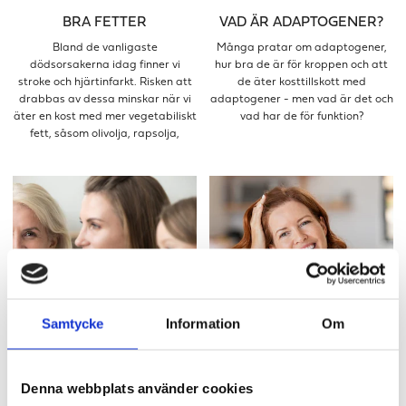
BRA FETTER
VAD ÄR ADAPTOGENER?
Bland de vanligaste
Många pratar om adaptogener,
dödsorsakerna idag finner vi
hur bra de är för kroppen och att
stroke och hjärtinfarkt. Risken att
de äter kosttillskott med
drabbas av dessa minskar när vi
adaptogener - men vad är det och
äter en kost med mer vegetabiliskt
vad har de för funktion?
fett, såsom olivolja, rapsolja,
nötter och frön, samt essentiella
fettsyror från exempelvis fet fisk
och alger. Så finns det bra och
dåliga fetter?
Samtycke
Information
Om
KVINNORS HÄLSA I OLIKA
KLIMAKTERIET
PERIODER I LIVET
Vad innebär klimakteriet, vilka
symptom får man och vad kan
Kvinnor går igenom olika
Denna webbplats använder cookies
man göra själv för att lindra
hormonella perioder i livet och det