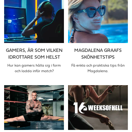
GAMERS, ÄR SOM VILKEN
MAGDALENA GRAAFS
IDROTTARE SOM HELST
SKÖNHETSTIPS
Hur kan gamers hålla sig i form
Få enkla och praktiska tips från
och ladda inför match?
Magdalena.