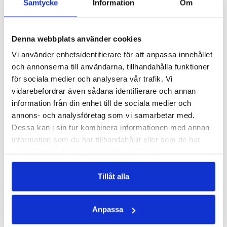
Samtycke
Information
Om
Denna webbplats använder cookies
PREMIUM VITAMIN B12
PREMIUM SOL
Bidrar till minskad trötthet & utmattning
Naturligt stöd för huden
Vi använder enhetsidentifierare för att anpassa innehållet
och annonserna till användarna, tillhandahålla funktioner
188 kr
321 kr
för sociala medier och analysera vår trafik. Vi
LÄGG I VARUKORGEN
LÄGG I VARUKORGEN
vidarebefordrar även sådana identifierare och annan
information från din enhet till de sociala medier och
annons- och analysföretag som vi samarbetar med.
Dessa kan i sin tur kombinera informationen med annan
information som du har tillhandahållit eller som de har
samlat in när du har använt deras tjänster.
Tillåt alla
Anpassa
BETAKAROTEN 50 MG
BETTER YOU HAIR - 120 KAPS