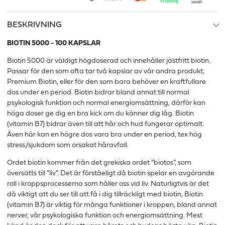
BESKRIVNING
BIOTIN 5000 - 100 KAPSLAR
Biotin 5000 är väldigt högdoserad och innehåller jästfritt biotin.
Passar för den som ofta tar två kapslar av vår andra produkt;
Premium Biotin, eller för den som bara behöver en kraftfullare
dos under en period. Biotin bidrar bland annat till normal
psykologisk funktion och normal energiomsättning, därför kan
höga doser ge dig en bra kick om du känner dig låg. Biotin
(vitamin B7) bidrar även till att hår och hud fungerar optimalt.
Även här kan en högre dos vara bra under en period, tex hög
stress/sjukdom som orsakat håravfall.
Ordet biotin kommer från det grekiska ordet ”biotos”, som
översätts till ”liv”. Det är förståeligt då biotin spelar en avgörande
roll i kroppsprocesserna som håller oss vid liv. Naturligtvis är det
då viktigt att du ser till att få i dig tillräckligt med biotin, Biotin
(vitamin B7) är viktig för många funktioner i kroppen, bland annat
nerver, vår psykologiska funktion och energiomsättning. Mest