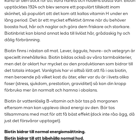
känd är den dock för att vara hårets och hudens bästa vän. Biotin
upptäcktes 1924 och blev senare ett populärt tillskott inom
skönhet, så populärt att det kom att kallas vitamin H under en
lång period. Det är ett mycket effektivt ämne när du behöver
boosta hud, hår och naglar och göra dem friskare och starkare.
Biotinbrist kan bland annat leda till livlöst hår, grådaskig hy och
dålig förbränning.
Biotin finns i nästan all mat. Lever, äggula, havre- och vetegryn är
speciellt innehållsrika. Biotin bildas också av våra tarmbakterier,
men det är oklart hur mycket av den produktionen som bidrar till
det totala intaget. Vanligtvis har vi alltså lätt att få i oss biotin,
men beroende på vilket kost du äter, eller var du är i livets olika
faser (stress, sjukdom, prestation, graviditet) så kan din kropp
förbruka mer än normalt och hamna i obalans.
Biotin är vattenlöslig B-vitamin och bör tas på morgonen
eftersom man kan uppleva ökad energi av den. Bör tas
tillsammans med mat för att få bäst effekt (dock inte råa ägg, då
just det försvårar upptaget).
Biotin bidrar till normal energiomsättning.
Biotin bidrar till att bibehålla normal hud.