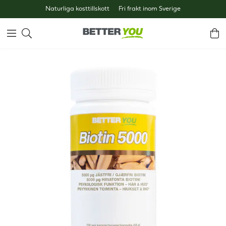
Naturliga kosttillskott
Fri frakt inom Sverige