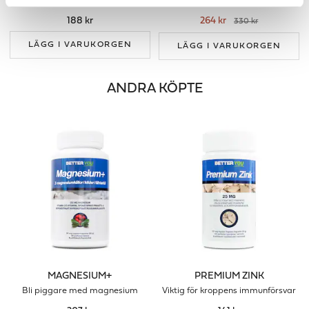
Med MCT-fett för bättre upptag!
Hårprodukt för män & kvinnor
188 kr
264 kr
330 kr
LÄGG I VARUKORGEN
LÄGG I VARUKORGEN
ANDRA KÖPTE
MAGNESIUM+
PREMIUM ZINK
Bli piggare med magnesium
Viktig för kroppens immunförsvar