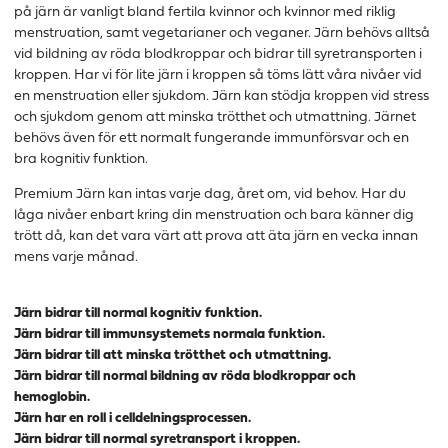
på järn är vanligt bland fertila kvinnor och kvinnor med riklig
menstruation, samt vegetarianer och veganer. Järn behövs alltså
vid bildning av röda blodkroppar och bidrar till syretransporten i
kroppen. Har vi för lite järn i kroppen så töms lätt våra nivåer vid
en menstruation eller sjukdom. Järn kan stödja kroppen vid stress
och sjukdom genom att minska trötthet och utmattning. Järnet
behövs även för ett normalt fungerande immunförsvar och en
bra kognitiv funktion.
Premium Järn kan intas varje dag, året om, vid behov. Har du
låga nivåer enbart kring din menstruation och bara känner dig
trött då, kan det vara värt att prova att äta järn en vecka innan
mens varje månad.
Järn bidrar till normal kognitiv funktion.
Järn bidrar till immunsystemets normala funktion.
Järn bidrar till att minska trötthet och utmattning.
Järn bidrar till normal bildning av röda blodkroppar och
hemoglobin.
Järn har en roll i celldelningsprocessen.
Järn bidrar till normal syretransport i kroppen.