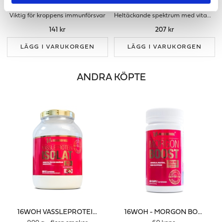
PREMIUM ZINK
MULTIVITAMIN MAN
Viktig för kroppens immunförsvar
Heltäckande spektrum med vitaminer & mineraler för män
141 kr
207 kr
LÄGG I VARUKORGEN
LÄGG I VARUKORGEN
ANDRA KÖPTE
16WOH VASSLEPROTEINISOLAT
16WOH - MORGON BOOST