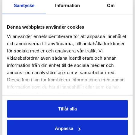
Samtycke
Information
Om
Denna webbplats använder cookies
MULTIVITAMIN KVINNA
MAGNESIUM+
Vi använder enhetsidentifierare för att anpassa innehållet
Heltäckande spektrum med vitaminer & mineraler för kvinnor
Bli piggare med magnesium
och annonserna till användarna, tillhandahålla funktioner
166 kr
207 kr
207 kr
för sociala medier och analysera vår trafik. Vi
vidarebefordrar även sådana identifierare och annan
LÄGG I VARUKORGEN
LÄGG I VARUKORGEN
information från din enhet till de sociala medier och
annons- och analysföretag som vi samarbetar med.
Dessa kan i sin tur kombinera informationen med annan
information som du har tillhandahållit eller som de har
samlat in när du har använt deras tjänster.
Tillåt alla
Anpassa