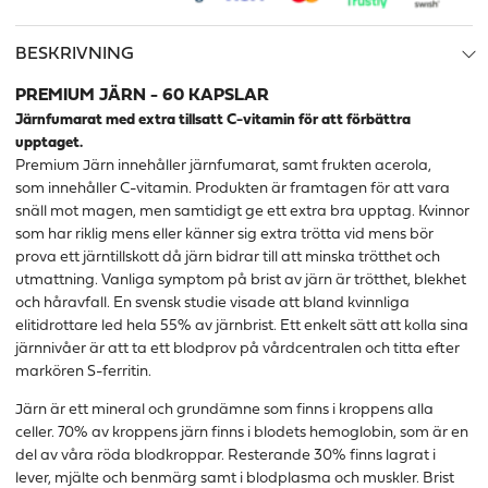
BESKRIVNING
PREMIUM JÄRN - 60 KAPSLAR
Järnfumarat med extra tillsatt C-vitamin för att förbättra
upptaget.
Premium Järn innehåller järnfumarat, samt frukten acerola,
som
innehåller C-vitamin
. Produkten är framtagen för att vara
snäll mot magen, men samtidigt ge ett extra bra upptag. Kvinnor
som har riklig mens eller känner sig extra trötta vid mens bör
prova ett järntillskott då järn bidrar till att minska trötthet och
utmattning. Vanliga symptom på brist av järn är trötthet, blekhet
och håravfall. En svensk studie visade att bland kvinnliga
elitidrottare led hela 55% av järnbrist. Ett enkelt sätt att kolla sina
järnnivåer är att ta ett blodprov på vårdcentralen och titta efter
markören S-ferritin.
Järn är ett mineral och grundämne som finns i kroppens alla
celler. 70% av kroppens järn finns i blodets hemoglobin, som är en
del av våra röda blodkroppar. Resterande 30% finns lagrat i
lever, mjälte och benmärg samt i blodplasma och muskler. Brist