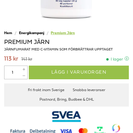
Hem
Energikampanj
Premium Järn
PREMIUM JÄRN
JÄRNFUMARAT MED C-VITAMIN SOM FÖRBRÄTTRAR UPPTAGET
113 kr
141 kr
I lager
LÄGG I VARUKORGEN
Fri frakt inom Sverige
Snabba leveranser
Postnord, Bring, Budbee & DHL