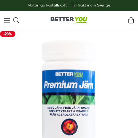
Naturliga kosttillskott
Fri frakt inom Sverige