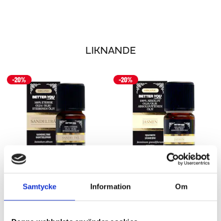
LIKNANDE
SANDELTRÄOLJA EKO ETERISK - 5 ML
JASMINOLJA EKO - ABSOLUT
Samtycke
Information
Om
5 ml
5 ml
231 kr
259 kr
289 kr