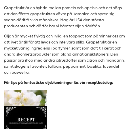
Grapefrukt är en hybrid mellan pomelo och apelsin och det sägs
att den första grapefrukten växte på Jamaica och spred sig
sedan därifrån via människor. Idag är USA den största
producenten och därför har vi hämtat oljan därifrån.
Oljan är mycket flyktig och livlig, en toppnot som påminner oss om
att livet är till för att levas och inte vara stilla. Grapefrukt är en
mycket vanlig ingrediens i parfymer, samt som doft till cerat och
andra skönhetsprodukter som bland annat ansiktstoners. Den
passar bra ihop med andra citrusdofter som citron och mandarin,
samt skogens favoriter; tallbarr, pepparmint, basilika, lavendel
och boswellia.
För tips på fantastiska oljeblandningar läs vår receptkatalog: