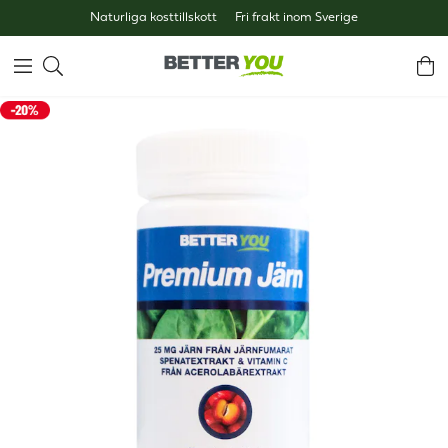
Naturliga kosttillskott
Fri frakt inom Sverige