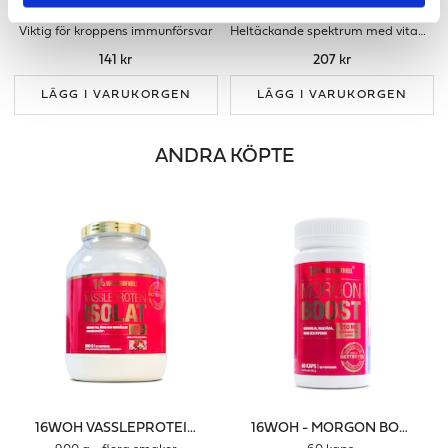
PREMIUM ZINK
MULTIVITAMIN MAN
Viktig för kroppens immunförsvar
Heltäckande spektrum med vitaminer & mineraler för män
141 kr
207 kr
LÄGG I VARUKORGEN
LÄGG I VARUKORGEN
ANDRA KÖPTE
16WOH VASSLEPROTEINISOLAT
16WOH - MORGON BOOST