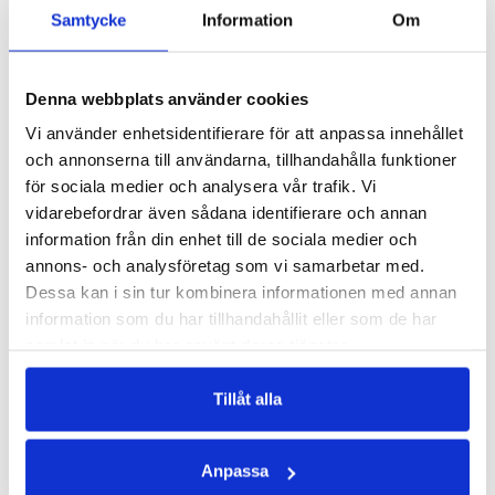
Samtycke
Information
Om
Denna webbplats använder cookies
MULTIVITAMIN KVINNA
MAGNESIUM+
Vi använder enhetsidentifierare för att anpassa innehållet
Heltäckande spektrum med vitaminer & mineraler för kvinnor
Bli piggare med magnesium
och annonserna till användarna, tillhandahålla funktioner
166 kr
207 kr
207 kr
för sociala medier och analysera vår trafik. Vi
vidarebefordrar även sådana identifierare och annan
LÄGG I VARUKORGEN
LÄGG I VARUKORGEN
information från din enhet till de sociala medier och
annons- och analysföretag som vi samarbetar med.
Dessa kan i sin tur kombinera informationen med annan
information som du har tillhandahållit eller som de har
samlat in när du har använt deras tjänster.
Tillåt alla
Anpassa