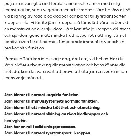
på järn är vanligt bland fertila kvinnor och kvinnor med riklig
menstruation, samt vegetarianer och veganer. Järn behövs alltså
vid bildning av röda blodkroppar och bidrar till syretransporten i
kroppen. Har vi för lite järn i kroppen så töms lätt våra nivåer vid
en menstruation eller sjukdom. Järn kan stödja kroppen vid stress
och sjukdom genom att minska trötthet och utmattning. Järnet
behövs även för ett normalt fungerande immunförsvar och en
bra kognitiv funktion.
Premium Järn kan intas varje dag, året om, vid behov. Har du
låga nivåer enbart kring din menstruation och bara känner dig
trött då, kan det vara värt att prova att äta järn en vecka innan
mens varje månad.
Järn bidrar till normal kognitiv funktion.
Järn bidrar till immunsystemets normala funktion.
Järn bidrar till att minska trötthet och utmattning.
Järn bidrar till normal bildning av röda blodkroppar och
hemoglobin.
Järn har en roll i celldelningsprocessen.
Järn bidrar till normal syretransport i kroppen.