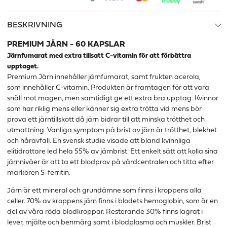
BESKRIVNING
PREMIUM JÄRN - 60 KAPSLAR
Järnfumarat med extra tillsatt C-vitamin för att förbättra
upptaget.
Premium Järn innehåller järnfumarat, samt frukten acerola,
som
innehåller C-vitamin
. Produkten är framtagen för att vara
snäll mot magen, men samtidigt ge ett extra bra upptag. Kvinnor
som har riklig mens eller känner sig extra trötta vid mens bör
prova ett järntillskott då järn bidrar till att minska trötthet och
utmattning. Vanliga symptom på brist av järn är trötthet, blekhet
och håravfall. En svensk studie visade att bland kvinnliga
elitidrottare led hela 55% av järnbrist. Ett enkelt sätt att kolla sina
järnnivåer är att ta ett blodprov på vårdcentralen och titta efter
markören S-ferritin.
Järn är ett mineral och grundämne som finns i kroppens alla
celler. 70% av kroppens järn finns i blodets hemoglobin, som är en
del av våra röda blodkroppar. Resterande 30% finns lagrat i
lever, mjälte och benmärg samt i blodplasma och muskler. Brist