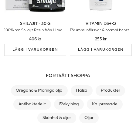
SHILAJIT - 30 G
VITAMIN D3+K2
100% ren Shilajit Resin från Himalaya
För immunförsvar & normal benstomme
406 kr
255 kr
LÄGG I VARUKORGEN
LÄGG I VARUKORGEN
FORTSÄTT SHOPPA
Oregano & Moringa olja
Hälsa
Produkter
Antibakteriellt
Förkylning
Kallpressade
Skönhet & oljor
Oljor