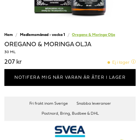
Hem
Medlemsmånad - vecka 1
Oregano & Moringa Olja
OREGANO & MORINGA OLJA
30 ML
207 kr
Ej i lager
NOTIFERA MIG NÄR VARAN ÄR ÅTER I LAGER
Fri frakt inom Sverige
Snabba leveranser
Postnord, Bring, Budbee & DHL