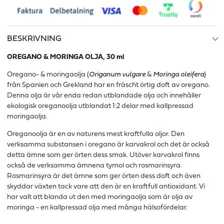
BESKRIVNING
OREGANO & MORINGA OLJA, 30 ml
Oregano- & moringaolja (
Origanum vulgare
&
Moringa oleifera
)
från Spanien och Grekland har en fräscht örtig doft av oregano.
Denna olja är vår enda redan utblandade olja och innehåller
ekologisk oreganoolja utblandat 1:2 delar med kallpressad
moringaolja.
Oreganoolja är en av naturens mest kraftfulla oljor. Den
verksamma substansen i oregano är karvakrol och det är också
detta ämne som ger örten dess smak. Utöver karvakrol finns
också de verksamma ämnena tymol och rosmarinsyra.
Rosmarinsyra är det ämne som ger örten dess doft och även
skyddar växten tack vare att den är en kraftfull antioxidant. Vi
har valt att blanda ut den med moringaolja som är olja av
moringa - en kallpressad olja med många hälsofördelar.