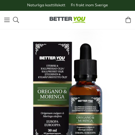
Naturliga kosttillskott
Fri frakt inom Sverige