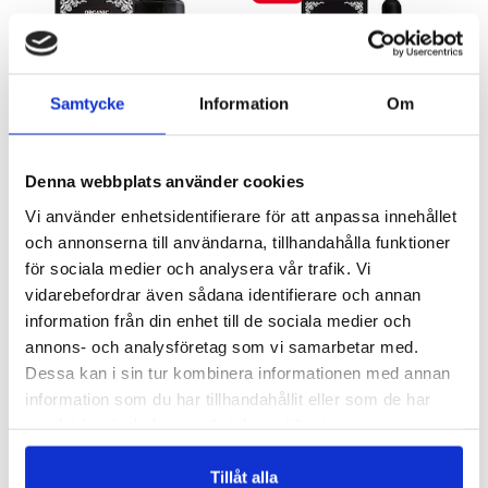
Samtycke
Information
Om
Denna webbplats använder cookies
Vi använder enhetsidentifierare för att anpassa innehållet
JOJOBAOLJA - KALLPRESSAD
ARGANOLJA - KALLPRESSAD
och annonserna till användarna, tillhandahålla funktioner
100 & 250 ml
30 & 100 ml
för sociala medier och analysera vår trafik. Vi
259 kr
83 kr
103 kr
vidarebefordrar även sådana identifierare och annan
information från din enhet till de sociala medier och
LÄGG I VARUKORGEN
LÄGG I VARUKORGEN
annons- och analysföretag som vi samarbetar med.
Dessa kan i sin tur kombinera informationen med annan
ANDRA KÖPTE
information som du har tillhandahållit eller som de har
samlat in när du har använt deras tjänster.
Tillåt alla