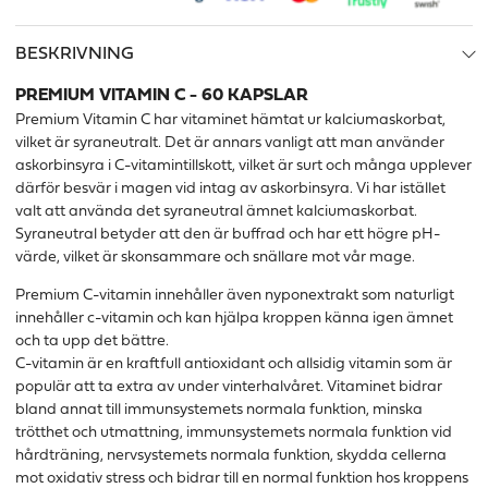
BESKRIVNING
PREMIUM VITAMIN C - 60 KAPSLAR
Premium Vitamin C har vitaminet hämtat ur kalciumaskorbat,
vilket är syraneutralt. Det är annars vanligt att man använder
askorbinsyra i C-vitamintillskott, vilket är surt och många upplever
därför besvär i magen vid intag av askorbinsyra. Vi har istället
valt att använda det syraneutral ämnet kalciumaskorbat.
Syraneutral betyder att den är buffrad och har ett högre pH-
värde, vilket är skonsammare och snällare mot vår mage.
Premium C-vitamin innehåller även nyponextrakt som naturligt
innehåller c-vitamin och kan hjälpa kroppen känna igen ämnet
och ta upp det bättre.
C-vitamin är en kraftfull antioxidant och allsidig vitamin som är
populär att ta extra av under vinterhalvåret. Vitaminet bidrar
bland annat till immunsystemets normala funktion, minska
trötthet och utmattning, immunsystemets normala funktion vid
hårdträning, nervsystemets normala funktion, skydda cellerna
mot oxidativ stress och bidrar till en normal funktion hos kroppens