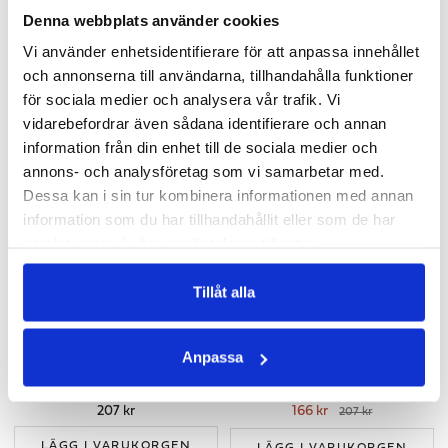
LIPOSOMAL VITAMIN C
C-VITAMIN PULVER - 250 G
Denna webbplats använder cookies
Högdoserad flytande Vitamin C med smak av ananas
Högdoserat, syraneutralt, från kalciumaskorbat
Vi använder enhetsidentifierare för att anpassa innehållet
340 kr
283 kr
och annonserna till användarna, tillhandahålla funktioner
för sociala medier och analysera vår trafik. Vi
LÄGG I VARUKORGEN
LÄGG I VARUKORGEN
vidarebefordrar även sådana identifierare och annan
information från din enhet till de sociala medier och
annons- och analysföretag som vi samarbetar med.
Dessa kan i sin tur kombinera informationen med annan
information som du har tillhandahållit eller som de har
samlat in när du har använt deras tjänster.
Tillåt alla
Anpassa
VEGAN D3 3000 IE + MCT-FETT
MULTIVITAMIN KVINNA
Högdoserat vitamin D3 från tall - för ditt immunförsvar
Heltäckande spektrum med vitaminer & mineraler för kvinnor
207 kr
166 kr
207 kr
LÄGG I VARUKORGEN