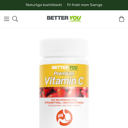
Naturliga kosttillskott
Fri frakt inom Sverige