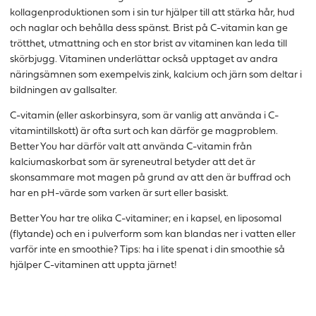
kollagenproduktionen som i sin tur hjälper till att stärka hår, hud
och naglar och behålla dess spänst. Brist på C-vitamin kan ge
trötthet, utmattning och en stor brist av vitaminen kan leda till
skörbjugg. Vitaminen underlättar också upptaget av andra
näringsämnen som exempelvis zink, kalcium och järn som deltar i
bildningen av gallsalter.
C-vitamin (eller askorbinsyra, som är vanlig att använda i C-
vitamintillskott) är ofta surt och kan därför ge magproblem.
Better You har därför valt att använda C-vitamin från
kalciumaskorbat som är syreneutral betyder att det är
skonsammare mot magen på grund av att den är buffrad och
har en pH-värde som varken är surt eller basiskt.
Better You har tre olika C-vitaminer; en i kapsel, en liposomal
(flytande) och en i pulverform som kan blandas ner i vatten eller
varför inte en smoothie? Tips: ha i lite spenat i din smoothie så
hjälper C-vitaminen att uppta järnet!