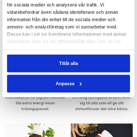
för sociala medier och analysera vår trafik. Vi
Extrakt från nyttiga alger och
Hur skiljer sig omega 3 mot omega
vidarebefordrar även sådana identifierare och annan
grönsaker.
6 eller omega 9? Och varför ska vi
information från din enhet till de sociala medier och
äta omega fetter?
annons- och analysföretag som vi samarbetar med.
Dessa kan i sin tur kombinera informationen med annan
information som du har tillhandahållit eller som de har
samlat in när du har använt deras tjänster.
Tillåt alla
Anpassa
ORGANIC PWO
BÄR BOOST
Kosttillskottet för dig som behöver
En riktig näringsbomb som riktar
lite extra energi innan
sig till alla som vill ge sitt
träningspasset.
immunförsvar det allra bästa.