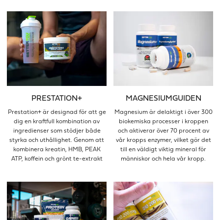
PRESTATION+
MAGNESIUMGUIDEN
Prestation+ är designad för att ge
Magnesium är delaktigt i över 300
dig en kraftfull kombination av
biokemiska processer i kroppen
ingredienser som stödjer både
och aktiverar över 70 procent av
styrka och uthållighet. Genom att
vår kropps enzymer, vilket gör det
kombinera kreatin, HMB, PEAK
till en väldigt viktig mineral för
ATP, koffein och grönt te-extrakt
människor och hela vår kropp.
får du ett holistiskt stöd för att
optimera din prestation och
återhämtning.