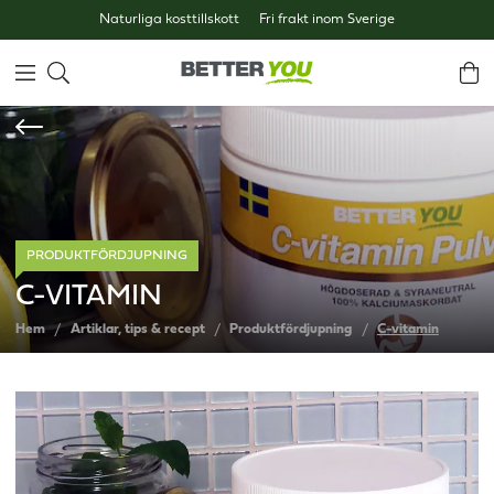
Naturliga kosttillskott
Fri frakt inom Sverige
PRODUKTFÖRDJUPNING
C-VITAMIN
Hem
Artiklar, tips & recept
Produktfördjupning
C-vitamin