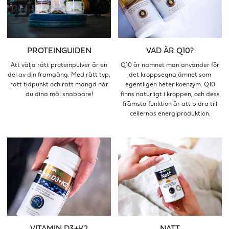
PROTEINGUIDEN
VAD ÄR Q10?
Att välja rätt proteinpulver är en
Q10 är namnet man använder för
del av din framgång. Med rätt typ,
det kroppsegna ämnet som
rätt tidpunkt och rätt mängd når
egentligen heter koenzym. Q10
du dina mål snabbare!
finns naturligt i kroppen, och dess
främsta funktion är att bidra till
cellernas energiproduktion.
VITAMIN D3+K2
NATT