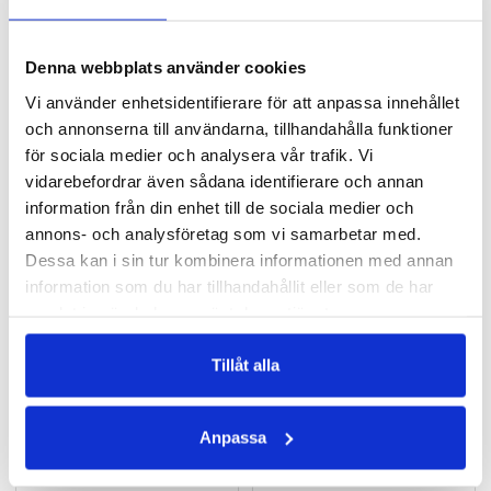
MULTIVITAMIN MAN
PREMIUM VITAMIN B12
Heltäckande spektrum med vitaminer & mineraler för män
Bidrar till minskad trötthet & utmattning
207 kr
188 kr
Denna webbplats använder cookies
Vi använder enhetsidentifierare för att anpassa innehållet
LÄGG I VARUKORGEN
LÄGG I VARUKORGEN
och annonserna till användarna, tillhandahålla funktioner
för sociala medier och analysera vår trafik. Vi
vidarebefordrar även sådana identifierare och annan
information från din enhet till de sociala medier och
annons- och analysföretag som vi samarbetar med.
Dessa kan i sin tur kombinera informationen med annan
information som du har tillhandahållit eller som de har
samlat in när du har använt deras tjänster.
Tillåt alla
PREMIUM JÄRN
MAGNESIUM+
Järnfumarat med C-vitamin som förbrättrar upptaget
Bli piggare med magnesium
Anpassa
113 kr
207 kr
141 kr
LÄGG I VARUKORGEN
LÄGG I VARUKORGEN