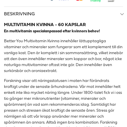
BESKRIVNING
MULTIVITAMIN KVINNA - 60 KAPSLAR
En multivitamin specialanpassad efter kvinnors behov!
Better You Multivitamin Kvinna innehåller lättupptagliga
vitaminer och mineraler som fungerar som ett komplement till din
vanliga kost. Den är komplett i sin sammansättning, vilket innebär
att den även innehåller mineraler som koppar och bor, något icke
naturliga multivitaminer oftast inte gör. Den innehåller även
surkörsbär och aroniaextrakt.
Forskning visar att näringsstatusen i maten har förändrats
kraftigt under de senaste århundradena. Vår mat innehåller helt
enkelt inte lika mycket näring längre. Under 1800-talet fick vi i oss
tio gånger mer mikronutrienter (vitaminer, mineraler och
spårämnen) än vad som rekommenderas idag. Samtidigt har
pressen och stressen ökat kraftigt de senaste åren. Stress gör
nämligen så att vår kropp använder mer mineraler och
spårämnen än annars. Alltså ingen bra kombination. Forskning