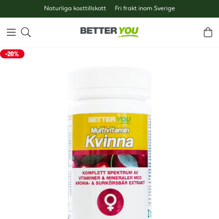
Naturliga kosttillskott
Fri frakt inom Sverige