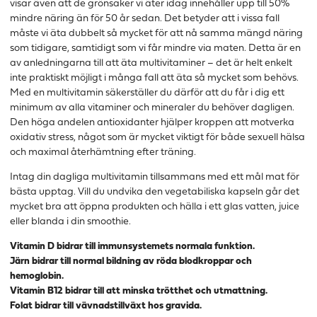
visar även att de grönsaker vi äter idag innehåller upp till 50%
mindre näring än för 50 år sedan. Det betyder att i vissa fall
måste vi äta dubbelt så mycket för att nå samma mängd näring
som tidigare, samtidigt som vi får mindre via maten. Detta är en
av anledningarna till att äta multivitaminer – det är helt enkelt
inte praktiskt möjligt i många fall att äta så mycket som behövs.
Med en multivitamin säkerställer du därför att du får i dig ett
minimum av alla vitaminer och mineraler du behöver dagligen.
Den höga andelen antioxidanter hjälper kroppen att motverka
oxidativ stress, något som är mycket viktigt för både sexuell hälsa
och maximal återhämtning efter träning.
Intag din dagliga multivitamin tillsammans med ett mål mat för
bästa upptag. Vill du undvika den vegetabiliska kapseln går det
mycket bra att öppna produkten och hälla i ett glas vatten, juice
eller blanda i din smoothie.
Vitamin D bidrar till immunsystemets normala funktion.
Järn bidrar till normal bildning av röda blodkroppar och
hemoglobin.
Vitamin B12 bidrar till att minska trötthet och utmattning.
Folat bidrar till vävnadstillväxt hos gravida.