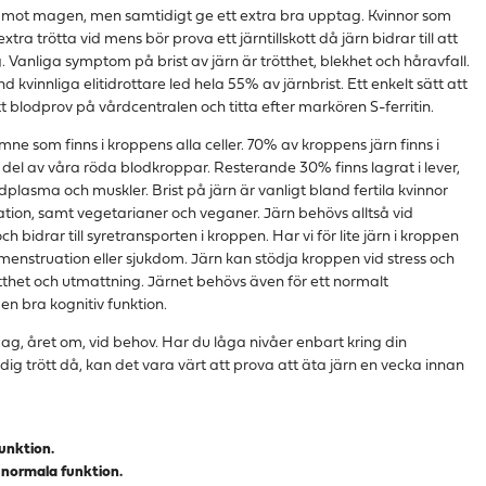
ll mot magen, men samtidigt ge ett extra bra upptag. Kvinnor som
extra trötta vid mens bör prova ett järntillskott då järn bidrar till att
 Vanliga symptom på brist av järn är trötthet, blekhet och håravfall.
d kvinnliga elitidrottare led hela 55% av järnbrist. Ett enkelt sätt att
ett blodprov på vårdcentralen och titta efter markören S-ferritin.
ne som finns i kroppens alla celler. 70% av kroppens järn finns i
del av våra röda blodkroppar. Resterande 30% finns lagrat i lever,
lasma och muskler. Brist på järn är vanligt bland fertila kvinnor
ation, samt vegetarianer och veganer. Järn behövs alltså vid
 bidrar till syretransporten i kroppen. Har vi för lite järn i kroppen
 menstruation eller sjukdom. Järn kan stödja kroppen vid stress och
thet och utmattning. Järnet behövs även för ett normalt
n bra kognitiv funktion.
ag, året om, vid behov. Har du låga nivåer enbart kring din
ig trött då, kan det vara värt att prova att äta järn en vecka innan
funktion.
 normala funktion.