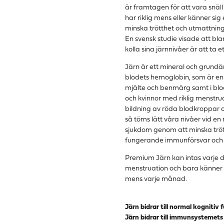
är framtagen för att vara snä
har riklig mens eller känner sig 
minska trötthet och utmattning.
En svensk studie visade att blan
kolla sina järnnivåer är att ta 
Järn är ett mineral och grundäm
blodets hemoglobin, som är en 
mjälte och benmärg samt i blodp
och kvinnor med riklig menstru
bildning av röda blodkroppar och
så töms lätt våra nivåer vid en
sjukdom genom att minska tröt
fungerande immunförsvar och e
Premium Järn kan intas varje d
menstruation och bara känner d
mens varje månad.
Järn bidrar till normal kognitiv 
Järn bidrar till immunsystemets