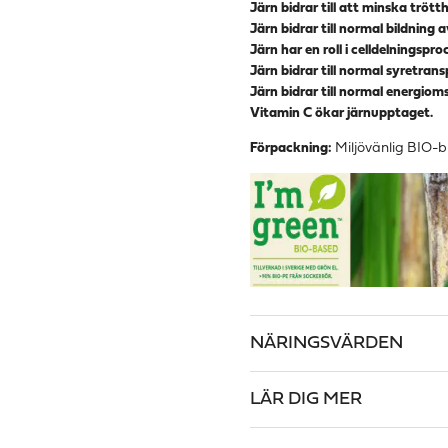
Järn bidrar till att minska tröt
Järn bidrar till normal bildnin
Järn har en roll i celldelningspro
Järn bidrar till normal syretrans
Järn bidrar till normal energiom
Vitamin C ökar järnupptaget.
Förpackning:
Miljövänlig BIO-bu
NÄRINGSVÄRDEN
LÄR DIG MER