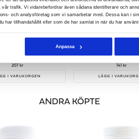
vår trafik. Vi vidarebefordrar även sådana identifierare och anna
nnons- och analysföretag som vi samarbetar med. Dessa kan i sin
har tillhandahållit eller som de har samlat in när du har använt 
Anpassa
MAGNESIUM+
PREMIUM ZINK
piggare med magnesium
Viktig för kroppens immu
207 kr
141 kr
GG I VARUKORGEN
LÄGG I VARUKOR
ANDRA KÖPTE