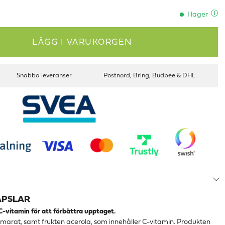
I lager
LÄGG I VARUKORGEN
Snabba leveranser
Postnord, Bring, Budbee & DHL
APSLAR
C-vitamin för att förbättra upptaget.
umarat, samt frukten acerola, som
innehåller C-vitamin
. Produkten