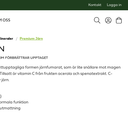
Kontakt
Logga in
M OSS
ineraler
Premium Järn
N
OM FÖRBRÄTTRAR UPPTAGET
ättupptagliga formen järnfumarat, som är lite snällare mot magen
illsatt är vitamin C från frukten acerola och spenatextrakt. C-
 järn.
)
normala funktion
& utmattning