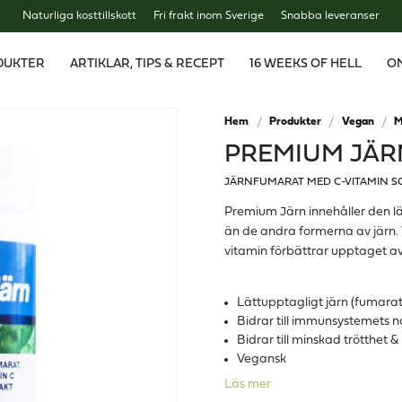
Naturliga kosttillskott
Fri frakt inom Sverige
Snabba leveranser
DUKTER
ARTIKLAR, TIPS & RECEPT
16 WEEKS OF HELL
O
Hem
Produkter
Vegan
M
PREMIUM JÄR
JÄRNFUMARAT MED C-VITAMIN S
Premium Järn innehåller den l
än de andra formerna av järn. T
vitamin förbättrar upptaget av
Lättupptagligt järn (fumarat
Bidrar till immunsystemets 
Bidrar till minskad trötthet 
Vegansk
Läs mer