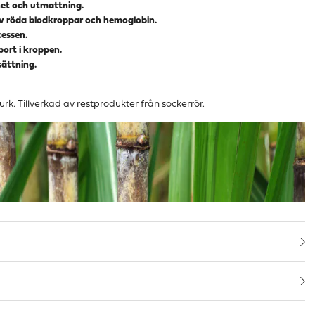
thet och utmattning.
g av röda blodkroppar och hemoglobin.
cessen.
port i kroppen.
sättning.
rk. Tillverkad av restprodukter från sockerrör.