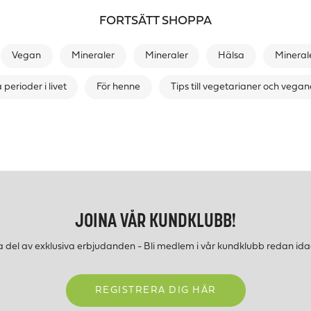
FORTSÄTT SHOPPA
Vegan
Mineraler
Mineraler
Hälsa
Mineral
 perioder i livet
För henne
Tips till vegetarianer och vegan
JOINA VÅR KUNDKLUBB!
a del av exklusiva erbjudanden - Bli medlem i vår kundklubb redan ida
REGISTRERA DIG HÄR