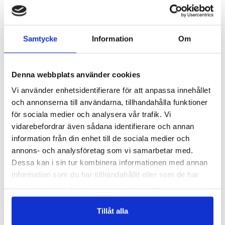
Samtycke
Information
Om
Denna webbplats använder cookies
Vi använder enhetsidentifierare för att anpassa innehållet
och annonserna till användarna, tillhandahålla funktioner
för sociala medier och analysera vår trafik. Vi
MAGNESIUMTAURAT
MULTIVITAMIN MAN
vidarebefordrar även sådana identifierare och annan
Magnesiumtaurat med pumpafröextrakt
Heltäckande spektrum med vitaminer & mineraler för män
information från din enhet till de sociala medier och
226 kr
207 kr
annons- och analysföretag som vi samarbetar med.
LÄGG I VARUKORGEN
LÄGG I VARUKORGEN
Dessa kan i sin tur kombinera informationen med annan
information som du har tillhandahållit eller som de har
samlat in när du har använt deras tjänster.
Tillåt alla