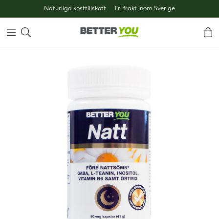
Naturliga kosttillskott
Fri frakt inom Sverige