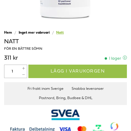
Hem
Inget mer vabruari
Natt
NATT
FÖR EN BÄTTRE SÖMN
311 kr
I lager
LÄGG I VARUKORGEN
Fri frakt inom Sverige
Snabba leveranser
Postnord, Bring, Budbee & DHL