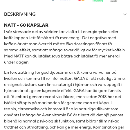
BESKRIVNING
NATT - 60 KAPSLAR
I vår stressade del av världen tar vi ofta till energidrycken eller
kaffekoppen i ett försök att få mer energi.
Det negativa med
koffein är att man över tid måste öka doseringen för att få
samma effekt,
samt att många sover dåligt av för mycket koffein.
Med NATT kan du istället sova bättre
och
istället
få mer energi
under dagen.
En förutsättning för god djupsömn är att kunna varva
ner
på
kvällen och komma till ro inför natten.
GABA är ett naturligt ämne,
en signalsubstans som finns naturligt i hjärnan och vars uppgift i
hjärnan är att ge en lugnande effekt.
GABA har tidigare funnits
att få enbart genom recept via läkare, men sedan 2018 har det
istället släppts på marknaden för gemene man att köpa.
L-
teanin, citronmeliss och kamomill är alla naturliga tillskott som
använts i många år.
Även vitamin B6 är tillsatt då det hjälper oss
bibehålla normal psykologisk funktion, samt bidrar till minskad
trötthet och utmattning, och kan ge mer energi
.
Kombination ger