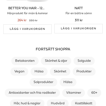
BETTER YOU HAIR - 120 KAPS
NATT
Hårprodukt för män & kvinnor
För en bättre sömn
264 kr
311 kr
330 kr
LÄGG I VARUKORGEN
LÄGG I VARUKORGEN
FORTSÄTT SHOPPA
Betakaroten
Skönhet & oljor
Solguide
Vegan
Hälsa
Skönhet
Produkter
Solprodukter
Hälsa
Antioxidanter och fria radikaler
Vitaminer
60+
Hår, hud & naglar
Hudvård
Kosttillskott