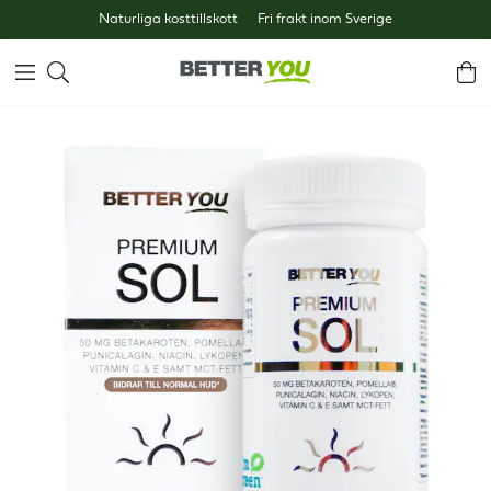
Naturliga kosttillskott
Fri frakt inom Sverige