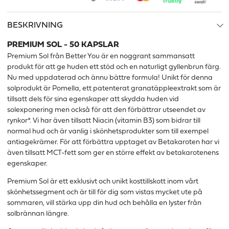
BESKRIVNING
PREMIUM SOL - 50 KAPSLAR
Premium Sol från Better You är en noggrant sammansatt
produkt för att ge huden ett stöd och en naturligt gyllenbrun färg.
Nu med uppdaterad och ännu bättre formula! Unikt för denna
solprodukt är Pomella, ett patenterat granatäppleextrakt som är
tillsatt dels för sina egenskaper att skydda huden vid
solexponering men också för att den förbättrar utseendet av
rynkor*. Vi har även tillsatt Niacin (vitamin B3) som bidrar till
normal hud och är vanlig i skönhetsprodukter som till exempel
antiagekrämer. För att förbättra upptaget av Betakaroten har vi
även tillsatt MCT-fett som ger en större effekt av betakarotenens
egenskaper.
Premium Sol är ett exklusivt och unikt kosttillskott inom vårt
skönhetssegment och är till för dig som vistas mycket ute på
sommaren, vill stärka upp din hud och behålla en lyster från
solbrännan längre.