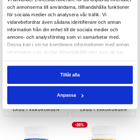
och annonserna till användarna, tillhandahålla funktioner
för sociala medier och analysera vår trafik. Vi
vidarebefordrar även sådana identifierare och annan
information från din enhet till de sociala medier och
annons- och analysföretag som vi samarbetar med.
Dessa kan i sin tur kombinera informationen med annan
information som du har tillhandahållit eller som de har
samlat in när du har använt deras tjänster.
Tillåt alla
BETAKAROTEN 50 MG
BETAKAROTEN 100 MG
Med MCT-fett för bättre upptag!
Med MCT-fett för bättre upptag!
Anpassa
188 kr
283 kr
LÄGG I VARUKORGEN
LÄGG I VARUKORGEN