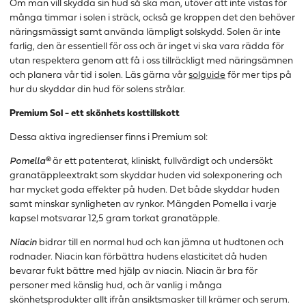
Om man vill skydda sin hud så ska man, utöver att inte vistas för
många timmar i solen i sträck, också ge kroppen det den behöver
näringsmässigt samt använda lämpligt solskydd. Solen är inte
farlig, den är essentiell för oss och är inget vi ska vara rädda för
utan respektera genom att få i oss tillräckligt med näringsämnen
och planera vår tid i solen. Läs gärna vår
solguide
för mer tips på
hur du skyddar din hud för solens strålar.
Premium Sol - ett skönhets kosttillskott
Dessa aktiva ingredienser finns i Premium sol:
Pomella®
är ett patenterat, kliniskt, fullvärdigt och undersökt
granatäppleextrakt som skyddar huden vid solexponering och
har mycket goda effekter på huden. Det både skyddar huden
samt minskar synligheten av rynkor. Mängden Pomella i varje
kapsel motsvarar 12,5 gram torkat granatäpple.
Niacin
bidrar till en normal hud och kan jämna ut hudtonen och
rodnader. Niacin kan förbättra hudens elasticitet då huden
bevarar fukt bättre med hjälp av niacin. Niacin är bra för
personer med känslig hud, och är vanlig i många
skönhetsprodukter allt ifrån ansiktsmasker till krämer och serum.