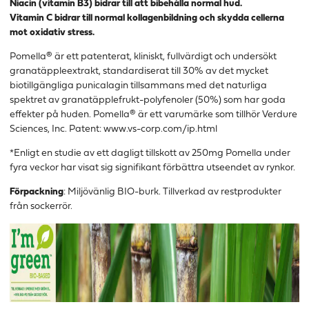
Niacin (vitamin B3) bidrar till att bibehålla normal hud.
Vitamin C bidrar till normal kollagenbildning och skydda cellerna
mot oxidativ stress.
Pomella® är ett patenterat, kliniskt, fullvärdigt och undersökt
granatäppleextrakt, standardiserat till 30% av det mycket
biotillgängliga punicalagin tillsammans med det naturliga
spektret av granatäpplefrukt-polyfenoler (50%) som har goda
effekter på huden. Pomella® är ett varumärke som tillhör Verdure
Sciences, Inc. Patent: www.vs-corp.com/ip.html
*Enligt en studie av ett dagligt tillskott av 250mg Pomella under
fyra veckor har visat sig signifikant förbättra utseendet av rynkor.
Förpackning
:
Miljövänlig BIO-burk. Tillverkad av restprodukter
från sockerrör.