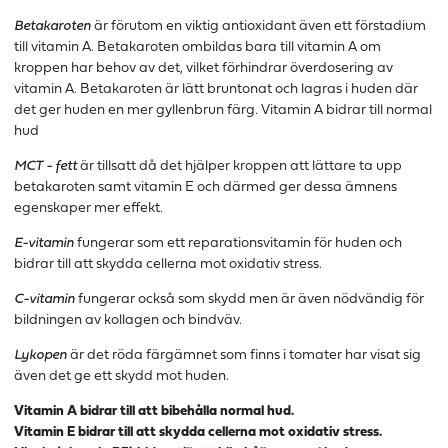
Betakaroten
är förutom en viktig antioxidant även ett förstadium
till vitamin A. Betakaroten ombildas bara till vitamin A om
kroppen har behov av det, vilket förhindrar överdosering av
vitamin A. Betakaroten är lätt bruntonat och lagras i huden där
det ger huden en mer gyllenbrun färg. Vitamin A bidrar till normal
hud
MCT - fett
är tillsatt då det hjälper kroppen att lättare ta upp
betakaroten samt vitamin E och därmed ger dessa ämnens
egenskaper mer effekt.
E-vitamin
fungerar som ett reparationsvitamin för huden och
bidrar till att skydda cellerna mot oxidativ stress.
C-vitamin
fungerar också som skydd men är även nödvändig för
bildningen av kollagen och bindväv.
Lykopen
är det röda färgämnet som finns i tomater har visat sig
även det ge ett skydd mot huden.
Vitamin A bidrar till att bibehålla normal hud.
Vitamin E bidrar till att skydda cellerna mot oxidativ stress.