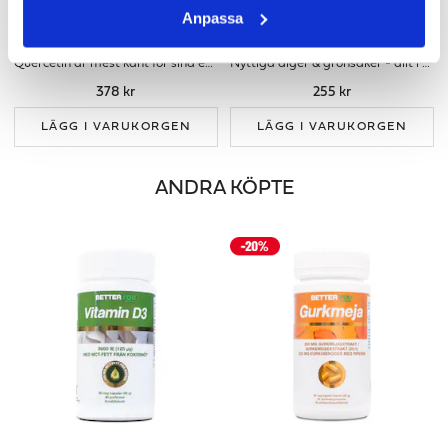
Anpassa
QUERCETIN - 120 KAPS
GRÖN BOOST KAPSLAR
Quercetin är mest känt för sina egenskaper som bioflavonoid
Nyttiga alger & grönsaker - allt i ett!
378 kr
255 kr
LÄGG I VARUKORGEN
LÄGG I VARUKORGEN
ANDRA KÖPTE