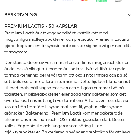
BESKRIVNING
PREMIUM LACTIS - 30 KAPSLAR
Premium Lactis är ett vegangodkänt kosttillskott med
magvänliga mjölksyrabakterier och prebiotika. Premium Lactis är
gjord i kapslar som är syrasäkrade och tar sig hela vägen ner i ditt
tarmsystem.
Den största delen av vårt immunförsvar finns i magen och därför
är det också viktigt att magen är i balans. När vi tillsätter goda
tarmbakterier hjälper vi vår tarm att öka sin tarmflora och på så
sätt balansera mikrofloran i tarmarna. Detta hjälper bland annat
till med matsmältningsprocessen och att göra nummer två på
toaletten. Mjölksyrabakterier, eller goda tarmbakterier som det
även kallas, finns naturligt i vår tarmflora. Vi får även i oss det via
kosten från framförallt syrad mat som fil, yoghurt eller syrade
grönsaker. Bakterierna i Premium Lactis kommer paketerade
tillsammans med inulin och FOS (fruktooligosackarider). Dessa
kallas för prebiotika och fungerar som näring till de
mjölksyrebakterier. Bakterierna använder prebiotikan för att leva