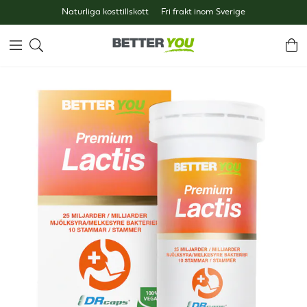
Naturliga kosttillskott
Fri frakt inom Sverige