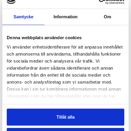
Samtycke
Information
Om
Denna webbplats använder cookies
PREMIUM ZINK
KOLLAGEN
Vi använder enhetsidentifierare för att anpassa innehållet
Viktig för kroppens immunförsvar
Bra för hud & leder
och annonserna till användarna, tillhandahålla funktioner
141 kr
279 kr
349 kr
för sociala medier och analysera vår trafik. Vi
LÄGG I VARUKORGEN
vidarebefordrar även sådana identifierare och annan
LÄGG I VARUKORGEN
information från din enhet till de sociala medier och
annons- och analysföretag som vi samarbetar med.
Dessa kan i sin tur kombinera informationen med annan
information som du har tillhandahållit eller som de har
samlat in när du har använt deras tjänster.
Tillåt alla