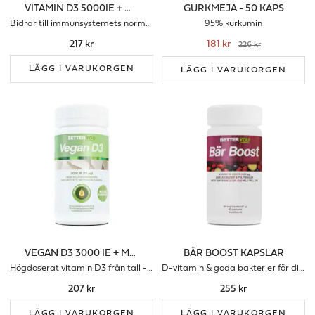
VITAMIN D3 5000IE + MCT-FETT - 90 KAPS
GURKMEJA - 50 KAPS
Bidrar till immunsystemets normala funktion
95% kurkumin
217 kr
181 kr
226 kr
LÄGG I VARUKORGEN
LÄGG I VARUKORGEN
VEGAN D3 3000 IE + MCT-FETT
BÄR BOOST KAPSLAR
Högdoserat vitamin D3 från tall - för ditt immunförsvar
D-vitamin & goda bakterier för ditt immunförsvar
207 kr
255 kr
LÄGG I VARUKORGEN
LÄGG I VARUKORGEN