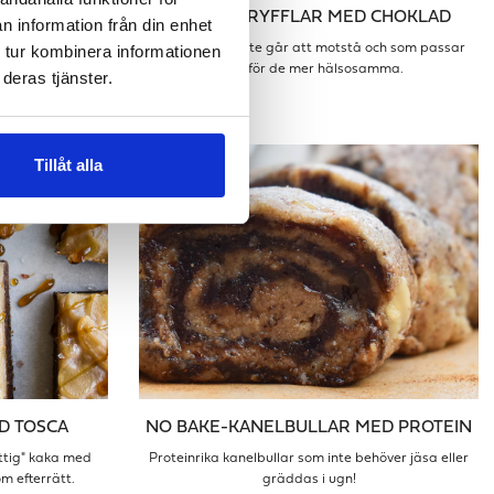
PROTEIN
MANDELTRYFFLAR MED CHOKLAD
n information från din enhet
 tur kombinera informationen
sk.
Julgodis som inte går att motstå och som passar
även för de mer hälsosamma.
deras tjänster.
Tillåt alla
D TOSCA
NO BAKE-KANELBULLAR MED PROTEIN
ttig" kaka med
Proteinrika kanelbullar som inte behöver jäsa eller
om efterrätt.
gräddas i ugn!