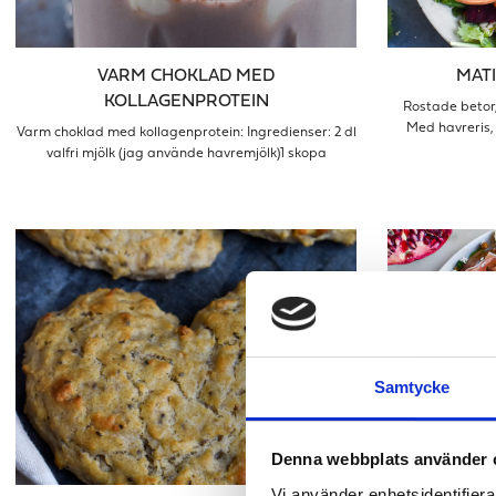
VARM CHOKLAD MED
MAT
KOLLAGENPROTEIN
Rostade betor,
Med havreris,
Varm choklad med kollagenprotein: Ingredienser: 2 dl
valfri mjölk (jag använde havremjölk)1 skopa
Samtycke
Denna webbplats använder 
Vi använder enhetsidentifierar