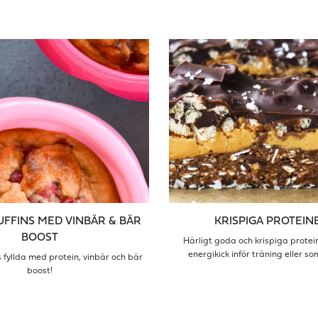
FFINS MED VINBÄR & BÄR
KRISPIGA PROTEIN
BOOST
Härligt goda och krispiga protei
energikick inför träning eller s
 fyllda med protein, vinbär och bär
boost!