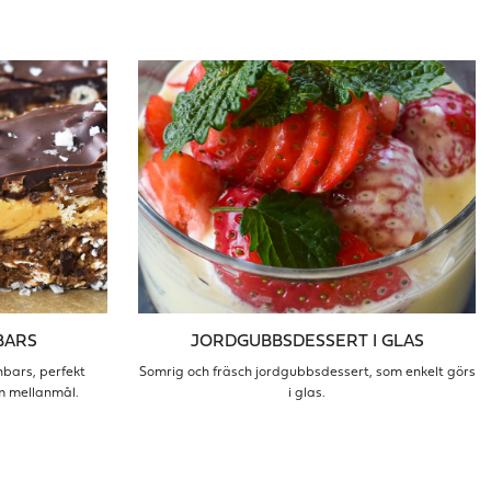
BARS
JORDGUBBSDESSERT I GLAS
nbars, perfekt
Somrig och fräsch jordgubbsdessert, som enkelt görs
om mellanmål.
i glas.