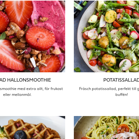
AD HALLONSMOOTHIE
POTATISSALLA
smoothie med extra allt, för frukost
Fräsch potatissallad, perfekt till 
eller mellanmål.
buffén!