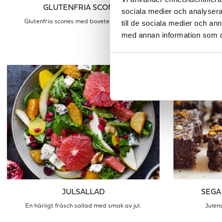
GLUTENFRIA SCONES
sociala medier och analysera 
till de sociala medier och a
Glutenfria scones med bovete och filmjölk
Vintersallad me
med annan information som du 
JULSALLAD
SEGA
En härligt fräsch sallad med smak av jul.
Julen