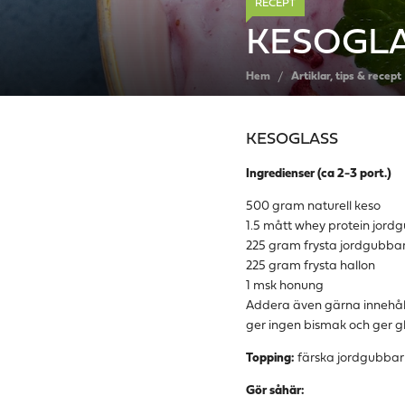
RECEPT
KESOGL
Hem
Artiklar, tips & recept
KESOGLASS
Ingredienser (ca 2-3 port.)
500 gram naturell keso
1.5 mått whey protein jor
225 gram frysta jordgubba
225 gram frysta hallon
1 msk honung
Addera även gärna innehålle
ger ingen bismak och ger g
Topping:
färska jordgubbar 
Gör såhär: