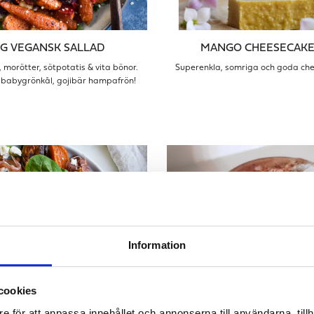
IG VEGANSK SALLAD
MANGO CHEESECAKE
 morötter, sötpotatis & vita bönor.
Superenkla, somriga och goda che
 babygrönkål, gojibär hampafrön!
Information
cookies
e för att anpassa innehållet och annonserna till användarna, tillh