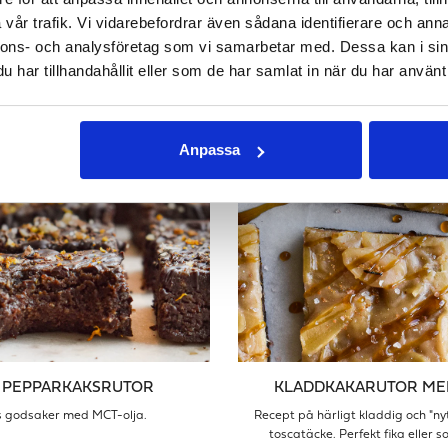
VINTERSALLAD
VARM CHOKLAD MED 
vår trafik. Vi vidarebefordrar även sådana identifierare och anna
nnons- och analysföretag som vi samarbetar med. Dessa kan i sin
d sötpotatis, linser, bakad fetaost
Kan även göras vegan
och parmaskinka!
har tillhandahållit eller som de har samlat in när du har använt 
Anpassa
 PEPPARKAKSRUTOR
KLADDKAKARUTOR ME
s godsaker med MCT-olja.
Recept på härligt kladdig och "ny
toscatäcke. Perfekt fika eller s