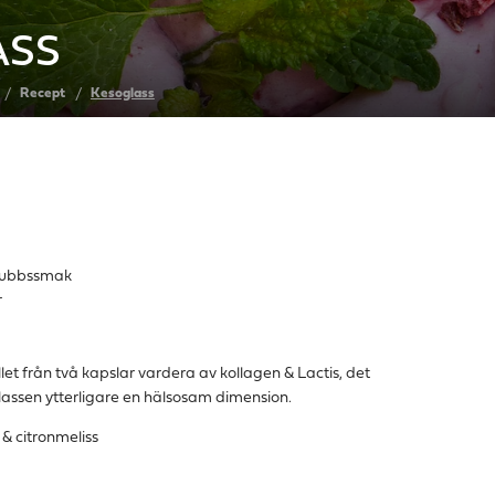
ASS
Recept
Kesoglass
dgubbssmak
r
t från två kapslar vardera av kollagen & Lactis, det
lassen ytterligare en hälsosam dimension.
& citronmeliss