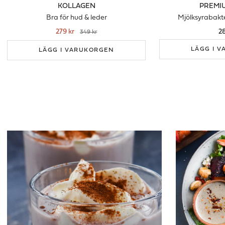
KOLLAGEN
PREMIU
Bra för hud & leder
Mjölksyrabakte
279 kr
2
349 kr
LÄGG I 
LÄGG I VARUKORGEN