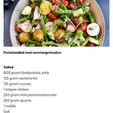
Potatissallad med sommargrönsaker
Sallad:
800 gram färskpotatis, små
125 gram sockerärtor
125 gram ruccola
1 knippe rädisor
250 gram mini plommontomater
250 gram sparris
1 rödlök
Salt