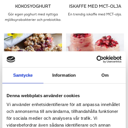
KOKOSYOGHURT
ISKAFFE MED MCT-OLJA
Gör egen yoghurt med nyttiga
En trendig iskaffe med MCT-olja.
mjölksyrabakterier och prebiotika.
Samtycke
Information
Om
KNÄCKIG HALLONPAJ
GAINER SMOOTHIE
En paj som gör fikat till något
För dig som vill gå upp i vikt eller
Denna webbplats använder cookies
extra.
ha ett mättande mellanmål.
Vi använder enhetsidentifierare för att anpassa innehållet
och annonserna till användarna, tillhandahålla funktioner
för sociala medier och analysera vår trafik. Vi
vidarebefordrar även sådana identifierare och annan