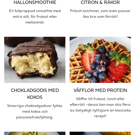
HALLONSMOOTHIE
CITRON & RÄKOR
En fullproppad smoothie med
Fräsch lunchmat, som även passar
extra allt, för frukost eller
lika bra som förrätt!
mellanmål.
CHOKLADGODIS MED
VÅFFLOR MED PROTEIN
KOKOS
Våfflor till frukost, lunch eller
efterrätt -dessa kan man äta flera
Smarriga chokladgodisar fyllda
av, betydligt nyttigare än klassiska
med kokos och
recept!
passionsfruksfyllning.