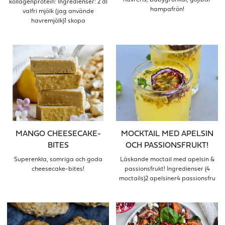
havreris, babygrönkål, gojibär
kollagenprotein: Ingredienser: 2 dl
hampafrön!
valfri mjölk (jag använde
havremjölk)1 skopa
MANGO CHEESECAKE-
MOCKTAIL MED APELSIN
BITES
OCH PASSIONSFRUKT!
Superenkla, somriga och goda
Läskande moctail med apelsin &
cheesecake-bites!
passionsfrukt! Ingredienser (4
moctails)2 apelsiner4 passionsfru