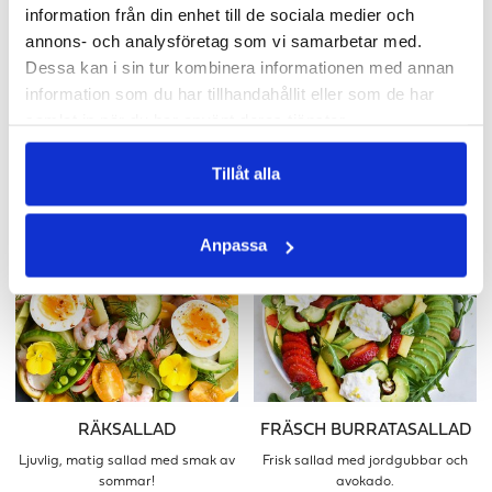
information från din enhet till de sociala medier och
annons- och analysföretag som vi samarbetar med.
Dessa kan i sin tur kombinera informationen med annan
information som du har tillhandahållit eller som de har
samlat in när du har använt deras tjänster.
MOCKTAIL
TROPISK GRANOLA
En läskande och fräsch alkoholfri
Gör din egen nyttiga och goda
Tillåt alla
cocktail.
granola enkelt.
Anpassa
RÄKSALLAD
FRÄSCH BURRATASALLAD
Ljuvlig, matig sallad med smak av
Frisk sallad med jordgubbar och
sommar!
avokado.