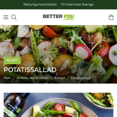
Naturliga kosttillskott
Fri frakt inom Sverige
RECEPT
POTATISSALLAD
Hem
Artiklar, tips & recept
Recept
Potatissallad