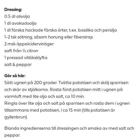
Dressing:
0.5 dl olivolja
1 dl avokadoolja
1 dl färska hackade färska örter, t.ex. basilika och persilja
1-2 tsk sötning, såsom honung eller fibersirap
2 msk äppelcidervinäger
saft från ½ citron
1 pressad vitlöksklyfta
salt & peppar
Gör så här:
Sätt ugnen på 200 grader. Tvätta potatisen och skölj sparrisen
och skär av stjälkarna. Rosta först potatisen mitt i ugnen på
varmluft med lite olja och salt, ca 10 min.
Ringla över lite olja och salt på sparrisen och rosta dem i ugnen
tillsammans med potatisen, i ca 15 min (tills potatisen är
gyllenbrun).
Blanda ingredienserna till dressingen och smaka av med salt och
peppar.