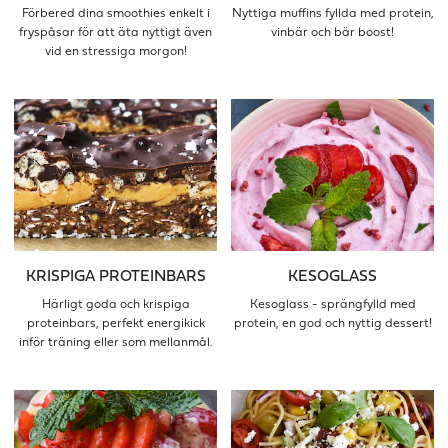
Förbered dina smoothies enkelt i
Nyttiga muffins fyllda med protein,
fryspåsar för att äta nyttigt även
vinbär och bär boost!
vid en stressiga morgon!
KRISPIGA PROTEINBARS
KESOGLASS
Härligt goda och krispiga
Kesoglass - sprängfylld med
proteinbars, perfekt energikick
protein, en god och nyttig dessert!
inför träning eller som mellanmål.