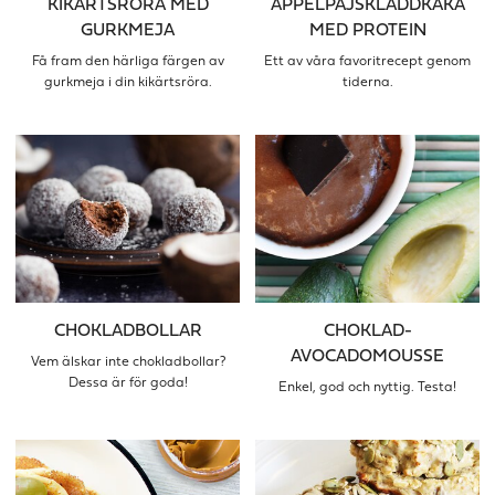
KIKÄRTSRÖRA MED
ÄPPELPAJSKLADDKAKA
GURKMEJA
MED PROTEIN
Få fram den härliga färgen av
Ett av våra favoritrecept genom
gurkmeja i din kikärtsröra.
tiderna.
CHOKLADBOLLAR
CHOKLAD-
AVOCADOMOUSSE
Vem älskar inte chokladbollar?
Dessa är för goda!
Enkel, god och nyttig. Testa!