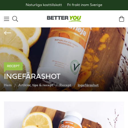
Naturliga kosttillskott
Fri frakt inom Sverige
RECEPT
INGEFÄRASHOT
Hem
Artiklar, tips & recept
Recept
Ingefärashot