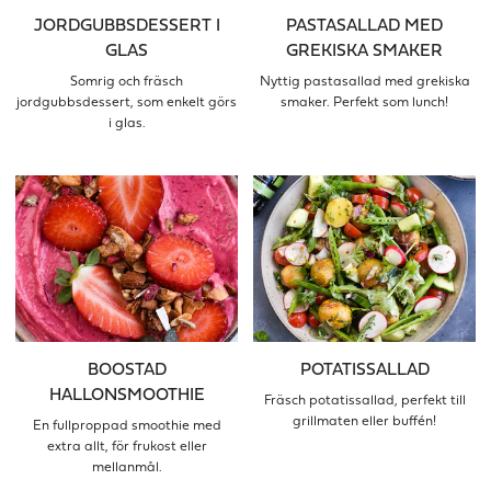
JORDGUBBSDESSERT I
PASTASALLAD MED
GLAS
GREKISKA SMAKER
Somrig och fräsch
Nyttig pastasallad med grekiska
jordgubbsdessert, som enkelt görs
smaker. Perfekt som lunch!
i glas.
BOOSTAD
POTATISSALLAD
HALLONSMOOTHIE
Fräsch potatissallad, perfekt till
grillmaten eller buffén!
En fullproppad smoothie med
extra allt, för frukost eller
mellanmål.