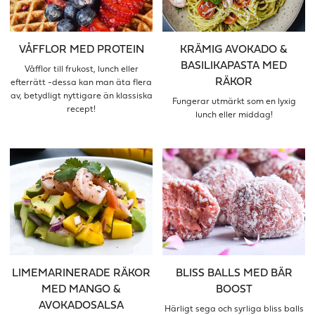
VÅFFLOR MED PROTEIN
KRÄMIG AVOKADO &
BASILIKAPASTA MED
Våfflor till frukost, lunch eller
RÄKOR
efterrätt -dessa kan man äta flera
av, betydligt nyttigare än klassiska
Fungerar utmärkt som en lyxig
recept!
lunch eller middag!
LIMEMARINERADE RÄKOR
BLISS BALLS MED BÄR
MED MANGO &
BOOST
AVOKADOSALSA
Härligt sega och syrliga bliss balls