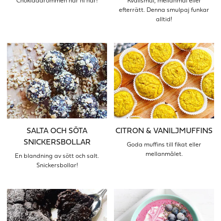
Chokladdrömmen har ni här!
Kvällsmål, mellanmål eller
efterrätt. Denna smulpaj funkar
alltid!
SALTA OCH SÖTA
CITRON & VANILJMUFFINS
SNICKERSBOLLAR
Goda muffins till fikat eller
mellanmålet.
En blandning av sött och salt.
Snickersbollar!