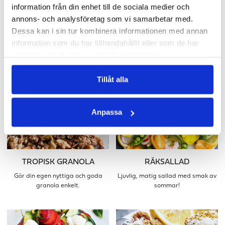
information från din enhet till de sociala medier och
annons- och analysföretag som vi samarbetar med.
GAINER SMOOTHIE
MOCKTAIL
Dessa kan i sin tur kombinera informationen med annan
För dig som vill gå upp i vikt eller
En läskande och fräsch alkoholfri
information som du har tillhandahållit eller som de har
ha ett mättande mellanmål.
cocktail.
samlat in när du har använt deras tjänster.
Tillåt alla
Anpassa
TROPISK GRANOLA
RÄKSALLAD
Gör din egen nyttiga och goda
Ljuvlig, matig sallad med smak av
granola enkelt.
sommar!