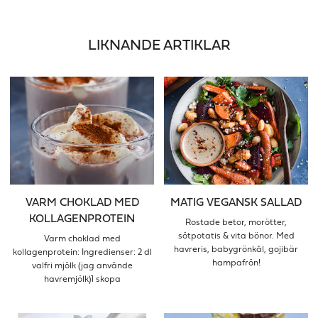
LIKNANDE ARTIKLAR
VARM CHOKLAD MED
MATIG VEGANSK SALLAD
KOLLAGENPROTEIN
Rostade betor, morötter,
sötpotatis & vita bönor. Med
Varm choklad med
havreris, babygrönkål, gojibär
kollagenprotein: Ingredienser: 2 dl
hampafrön!
valfri mjölk (jag använde
havremjölk)1 skopa