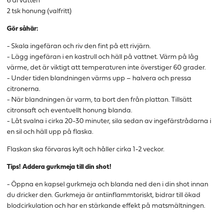
6 dl vatten
2 tsk honung (valfritt)
Gör såhär:
- Skala ingefäran och riv den fint på ett rivjärn.
- Lägg ingefäran i en kastrull och häll på vattnet. Värm på låg
värme, det är viktigt att temperaturen inte överstiger 60 grader.
- Under tiden blandningen värms upp – halvera och pressa
citronerna.
- När blandningen är varm, ta bort den från plattan. Tillsätt
citronsaft och eventuellt honung blanda.
- Låt svalna i cirka 20-30 minuter, sila sedan av ingefärstrådarna i
en sil och häll upp på flaska.
Flaskan ska förvaras kylt och håller cirka 1-2 veckor.
Tips! Addera gurkmeja till din shot!
- Öppna en kapsel gurkmeja och blanda ned den i din shot innan
du dricker den. Gurkmeja är antiinflammtoriskt, bidrar till ökad
blodcirkulation och har en stärkande effekt på matsmältningen.