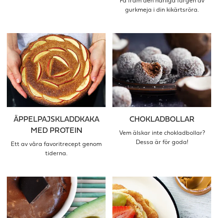
Få fram den härliga färgen av
gurkmeja i din kikärtsröra.
ÄPPELPAJSKLADDKAKA
CHOKLADBOLLAR
MED PROTEIN
Vem älskar inte chokladbollar?
Dessa är för goda!
Ett av våra favoritrecept genom
tiderna.