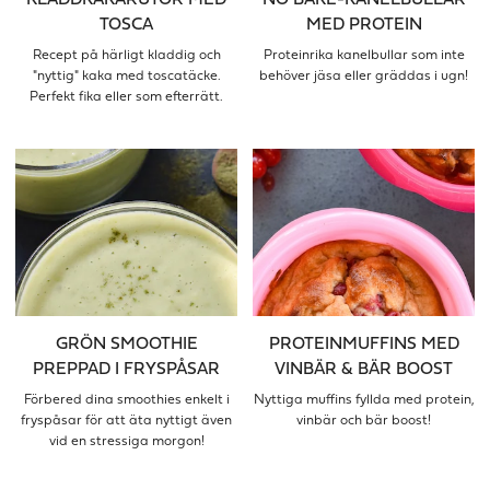
KLADDKAKARUTOR MED
NO BAKE-KANELBULLAR
TOSCA
MED PROTEIN
Recept på härligt kladdig och
Proteinrika kanelbullar som inte
"nyttig" kaka med toscatäcke.
behöver jäsa eller gräddas i ugn!
Perfekt fika eller som efterrätt.
GRÖN SMOOTHIE
PROTEINMUFFINS MED
PREPPAD I FRYSPÅSAR
VINBÄR & BÄR BOOST
Förbered dina smoothies enkelt i
Nyttiga muffins fyllda med protein,
fryspåsar för att äta nyttigt även
vinbär och bär boost!
vid en stressiga morgon!