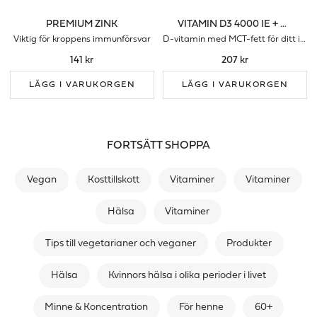
PREMIUM ZINK
VITAMIN D3 4000 IE + MCT-FETT
Viktig för kroppens immunförsvar
D-vitamin med MCT-fett för ditt immunförsvar
141 kr
207 kr
LÄGG I VARUKORGEN
LÄGG I VARUKORGEN
FORTSÄTT SHOPPA
Vegan
Kosttillskott
Vitaminer
Vitaminer
Hälsa
Vitaminer
Tips till vegetarianer och veganer
Produkter
Hälsa
Kvinnors hälsa i olika perioder i livet
Minne & Koncentration
För henne
60+