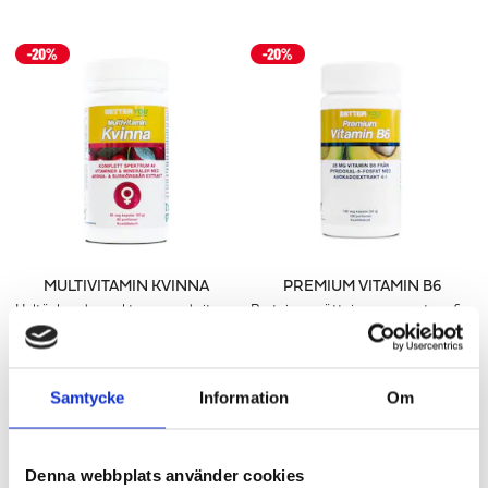
MULTIVITAMIN KVINNA
PREMIUM VITAMIN B6
Heltäckande spektrum med vitaminer & mineraler för kvinnor
Proteinomsättning, nervsystem & psykologisk funktion
166 kr
188 kr
207 kr
LÄGG I VARUKORGEN
LÄGG I VARUKORGEN
Samtycke
Information
Om
Denna webbplats använder cookies