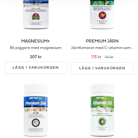
MAGNESIUM+
PREMIUM JÄRN
Bli piggare med magnesium
Järnfumarat med C-vitamin som förbrättrar upptaget
207 kr
113 kr
141 kr
LÄGG I VARUKORGEN
LÄGG I VARUKORGEN