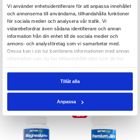
Vi använder enhetsidentifierare för att anpassa innehållet
och annonserna till användarna, tillhandahålla funktioner
för sociala medier och analysera vår trafik. Vi
vidarebefordrar även sådana identifierare och annan
information från din enhet till de sociala medier och
annons- och analysföretag som vi samarbetar med.
Dessa kan i sin tur kombinera informationen med annan
LIPOSOMAL VITAMIN C
BIOTIN 5000 - 100 KAPS
information som du har tillhandahållit eller som de har
Högdoserad flytande Vitamin C med smak av ananas
Hår, hud, psykologisk funktion
samlat in när du har använt deras tjänster.
340 kr
255 kr
LÄGG I VARUKORGEN
LÄGG I VARUKORGEN
Tillåt alla
ANDRA KÖPTE
Anpassa