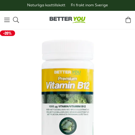
Naturliga kosttillskott
Fri frakt inom Sverige