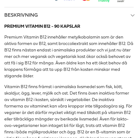
BESKRIVNING
PREMIUM VITAMIN B12 - 90 KAPSLAR
Premium Vitamin B12 innehåller metylkobalamin som är den
aktiva formen av B12, samt broccoliextrakt som innehåller B12. Då
B12 finns nästan endast i animaliska produkter och vi just nu äter
mer och mer vegansk och vegetarisk kost ökar också behovet av
att få i sig B12 för många. Även äldre kan ha ett ökat behov då
kroppens förmåga att ta upp B12 från kosten minskar med
stigande ålder.
Vitamin B12 finns främst i animaliska livsmedel som fisk, kött,
skaldjur, ägg, lever, mjölk och ost. Det finns även inaktiva former
av vitamin B12 i kosten, särskilt i vegetabilier. De inaktiva
formerna av vitaminet kan våra kroppar inte tillgodogöra sig. För
veganer är det därför mycket viktigt med tillskott på vitamin B12
eller tillräckliga mängder av berikade livsmedel. Även för lakto-
ovo-vegetarianer kan intaget bli för lågt, trots att vitamin B12
finns i både mjölkprodukter och ägg. B12 är en B-vitamin som är