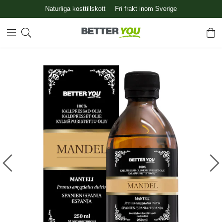
Naturliga kosttillskott
Fri frakt inom Sverige