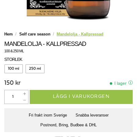
Hem
Self care season
Mandelolja - Kallpressad
MANDELOLJA - KALLPRESSAD
100 & 250 ML
STORLEK
100 ml
250 ml
150 kr
I lager
LÄGG I VARUKORGEN
Fri frakt inom Sverige
Snabba leveranser
Postnord, Bring, Budbee & DHL