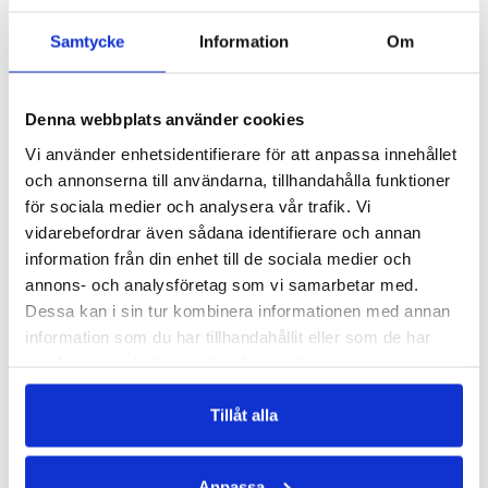
JOJOBAOLJA - KALLPRESSAD
NYPONROSFRÖOLJA - KALLPRESSAD
100 & 250 ml
30 ml
Samtycke
Information
Om
259 kr
141 kr
LÄGG I VARUKORGEN
LÄGG I VARUKORGEN
Denna webbplats använder cookies
Vi använder enhetsidentifierare för att anpassa innehållet
och annonserna till användarna, tillhandahålla funktioner
för sociala medier och analysera vår trafik. Vi
vidarebefordrar även sådana identifierare och annan
information från din enhet till de sociala medier och
annons- och analysföretag som vi samarbetar med.
Dessa kan i sin tur kombinera informationen med annan
information som du har tillhandahållit eller som de har
samlat in när du har använt deras tjänster.
AVOKADOOLJA - KALLPRESSAD
RICINOLJA - KALLPRESSAD
100 ml
100 & 500 ml
Tillåt alla
169 kr
75 kr
94 kr
LÄGG I VARUKORGEN
Anpassa
LÄGG I VARUKORGEN