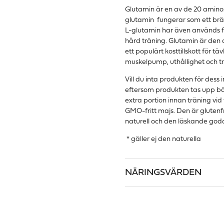
Glutamin är en av de 20 amino
glutamin fungerar som ett brän
L-glutamin har även används fl
hård träning. Glutamin är den 
ett populärt kosttillskott för 
muskelpump, uthållighet och tr
Vill du inta produkten för des
eftersom produkten tas upp bät
extra portion innan träning vid
GMO-fritt majs. Den är glutenfr
naturell och den läskande go
* gäller ej den naturella
NÄRINGSVÄRDEN