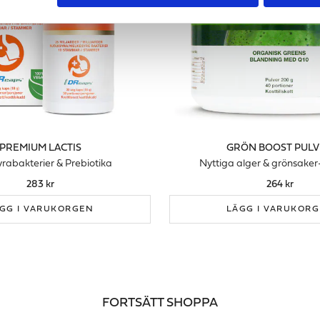
PREMIUM LACTIS
GRÖN BOOST PUL
yrabakterier & Prebiotika
Nyttiga alger & grönsaker- a
283 kr
264 kr
GG I VARUKORGEN
LÄGG I VARUKOR
FORTSÄTT SHOPPA