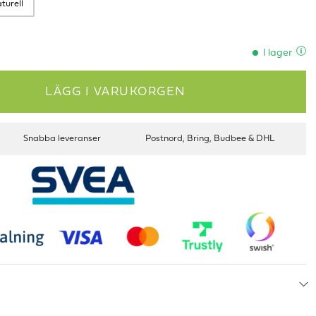
turell
I lager
LÄGG I VARUKORGEN
Snabba leveranser
Postnord, Bring, Budbee & DHL