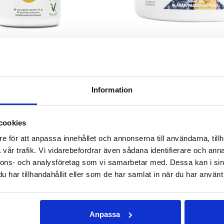
TAURIN
BCAA PULVER
90 kapslar
För dig som tränar styrk
236 kr
311 kr
Information
GG I VARUKORGEN
LÄGG I VARUKOR
cookies
ANDRA KÖPTE
e för att anpassa innehållet och annonserna till användarna, tillh
vår trafik. Vi vidarebefordrar även sådana identifierare och anna
nnons- och analysföretag som vi samarbetar med. Dessa kan i sin
har tillhandahållit eller som de har samlat in när du har använt 
Anpassa