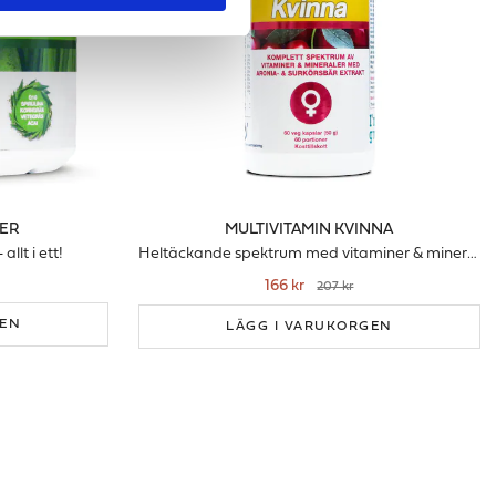
VER
MULTIVITAMIN KVINNA
llt i ett!
Heltäckande spektrum med vitaminer & mineraler för kvinnor
166 kr
207 kr
GEN
LÄGG I VARUKORGEN