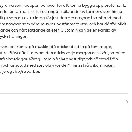
syrorna som kroppen behöver för att kunna bygga upp proteiner. L-
sle för tarmens celler och ingår i bildande av tarmens slemhinna.
itigt som ett extra intag för just den aminosyran i samband med
aminosyran som våra muskler består mest utav och har därför blivit
tävlande och hårt satsande atleter. Glutamin kan ge en känsla av
yck i träningen.
s inverkan främst på muskler då dricker du den på tom mage,
tre. Bäst effekt ges om den dricks varje morgon och kväll, samt en
 träningsdagar. Vårt glutamin är helt naturligt och hämtad från
i och är sötad med steviolglykosider.* Finns i två olika smaker:
da jordgubb/rabarber.