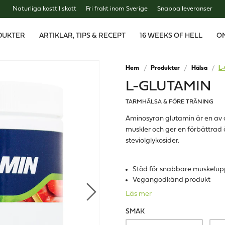
Naturliga kosttillskott
Fri frakt inom Sverige
Snabba leveranser
DUKTER
ARTIKLAR, TIPS & RECEPT
16 WEEKS OF HELL
O
Hem
Produkter
Hälsa
L-
L-GLUTAMIN
TARMHÄLSA & FÖRE TRÄNING
Aminosyran glutamin är en av d
muskler och ger en förbättrad 
steviolglykosider.
Stöd för snabbare muskel
Vegangodkänd produkt
Läs mer
SMAK