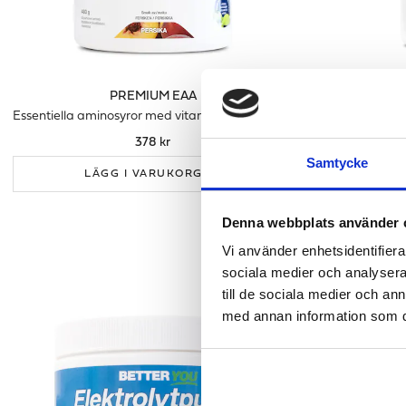
PREMIUM EAA
Essentiella aminosyror med vitaminer & elektrolyter
378 kr
Samtycke
LÄGG I VARUKORGEN
LÄ
Denna webbplats använder 
Vi använder enhetsidentifierar
sociala medier och analysera 
till de sociala medier och a
med annan information som du 