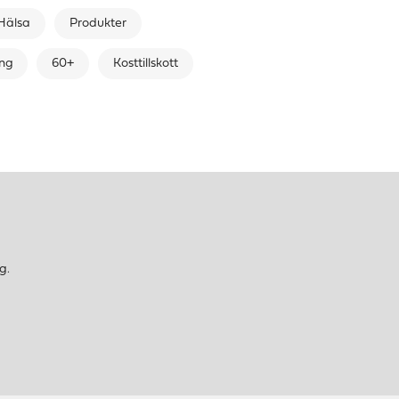
Hälsa
Produkter
ing
60+
Kosttillskott
g.