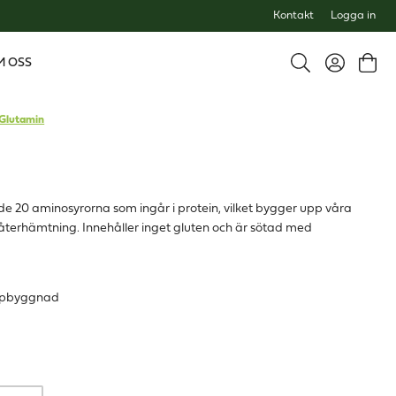
Kontakt
Logga in
M OSS
Glutamin
e 20 aminosyrorna som ingår i protein, vilket bygger upp våra
återhämtning. Innehåller inget gluten och är sötad med
uppbyggnad