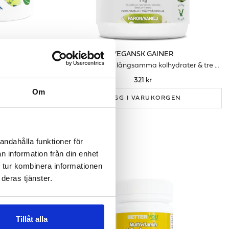
VEGANSK GAINER
eträning
Viktökning med långsamma kolhydrater & tre proteinkällor
321 kr
Om
GEN
LÄGG I VARUKORGEN
andahålla funktioner för
n information från din enhet
 tur kombinera informationen
deras tjänster.
Tillåt alla