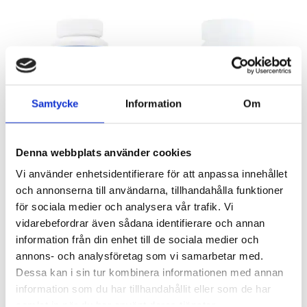
Samtycke
Information
Om
Denna webbplats använder cookies
MAGNESIUM+
MULTIVITAMIN MAN
Vi använder enhetsidentifierare för att anpassa innehållet
Bli piggare med magnesium
Heltäckande spektrum med vitaminer & mineraler för män
och annonserna till användarna, tillhandahålla funktioner
207 kr
207 kr
för sociala medier och analysera vår trafik. Vi
vidarebefordrar även sådana identifierare och annan
LÄGG I VARUKORGEN
LÄGG I VARUKORGEN
information från din enhet till de sociala medier och
annons- och analysföretag som vi samarbetar med.
Dessa kan i sin tur kombinera informationen med annan
information som du har tillhandahållit eller som de har
samlat in när du har använt deras tjänster.