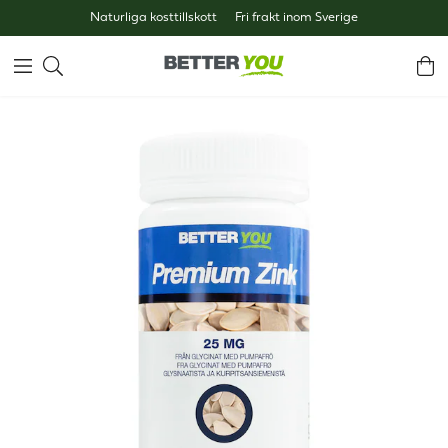
Naturliga kosttillskott
Fri frakt inom Sverige