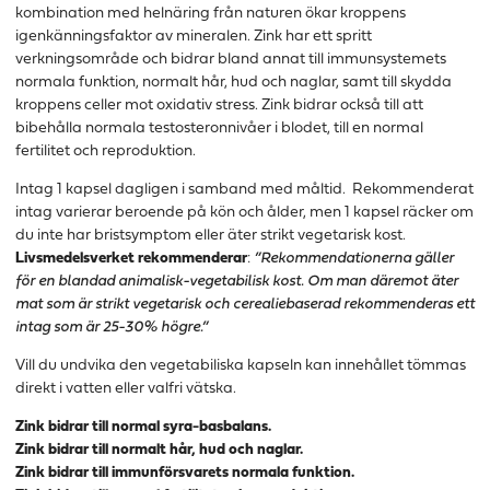
kombination med helnäring från naturen ökar kroppens
igenkänningsfaktor av mineralen. Zink har ett spritt
verkningsområde och bidrar bland annat till immunsystemets
normala funktion, normalt hår, hud och naglar, samt till skydda
kroppens celler mot oxidativ stress. Zink bidrar också till att
bibehålla normala testosteronnivåer i blodet, till en normal
fertilitet och reproduktion.
Intag 1 kapsel dagligen i samband med måltid. Rekommenderat
intag varierar beroende på kön och ålder, men 1 kapsel räcker om
du inte har bristsymptom eller äter strikt vegetarisk kost.
Livsmedelsverket rekommenderar
:
”Rekommendationerna gäller
för en blandad animalisk-vegetabilisk kost. Om man däremot äter
mat som är strikt vegetarisk och cerealiebaserad rekommenderas ett
intag som är 25-30% högre.”
Vill du undvika den vegetabiliska kapseln kan innehållet tömmas
direkt i vatten eller valfri vätska.
Zink bidrar till normal syra-basbalans.
Zink bidrar till normalt hår, hud och naglar.
Zink bidrar till immunförsvarets normala funktion.