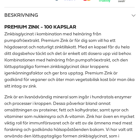
BESKRIVNING
PREMIUM ZINK - 100 KAPSLAR
Zinkbisglycinat i kombination med helnäring från
pumpafröextrakt. Premium Zink är för dig som vill ha ett
högdoserat och naturligt zinktillskott. Med en kapsel får du hela
ditt dagsbehov täckt och det är enkelt att dosera upp vid behov.
Kombinationen med helnäring från pumpafröextrakt, och den
lättupptagliga formen zinkbisglycinat ökar kroppens
igenkänningsfaktor och ger bra upptag. Premium Zink är
godkänd för veganer och äter man vegetabilisk kost bör man öka
sitt intag av zink.
Zink är en livsnödvändig mineral som ingår i hundratals enzymer
och processer i kroppen. Dessa påverkar bland annat
omsättningen av proteiner, fett och kolhydrater, samt syror och
vitaminer som nukleinsyra och A-vitamin. Zink har även en mycket
viktig roll för immunförsvaret och är ett av de ämnena med mest
forskning och godkända hälsopåståenden bakom. Vi har valt att
använda den lättupptagliga formen zinkbisglycinat, som i