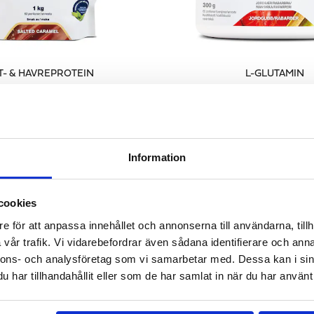
T- & HAVREPROTEIN
L-GLUTAMIN
tein med fullvärdig aminoprofil
Tarmhälsa & före trä
378 kr
311 kr
GG I VARUKORGEN
LÄGG I VARUKOR
Information
ANDRA KÖPTE
cookies
e för att anpassa innehållet och annonserna till användarna, tillh
vår trafik. Vi vidarebefordrar även sådana identifierare och anna
nnons- och analysföretag som vi samarbetar med. Dessa kan i sin
har tillhandahållit eller som de har samlat in när du har använt 