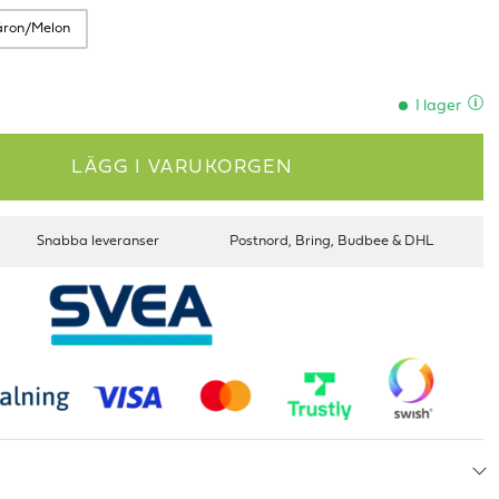
äron/Melon
I lager
LÄGG I VARUKORGEN
Snabba leveranser
Postnord, Bring, Budbee & DHL