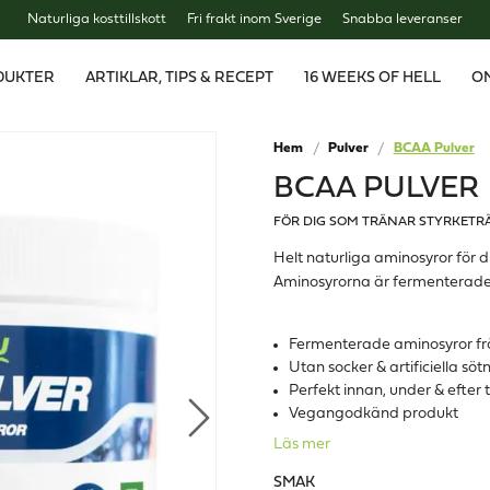
Naturliga kosttillskott
Fri frakt inom Sverige
Snabba leveranser
DUKTER
ARTIKLAR, TIPS & RECEPT
16 WEEKS OF HELL
O
Hem
Pulver
BCAA Pulver
BCAA PULVER
FÖR DIG SOM TRÄNAR STYRKETR
Helt naturliga aminosyror för d
Aminosyrorna är fermenterade 
Fermenterade aminosyror fr
Utan socker & artificiella sö
Perfekt innan, under & efter 
Vegangodkänd produkt
Läs mer
SMAK