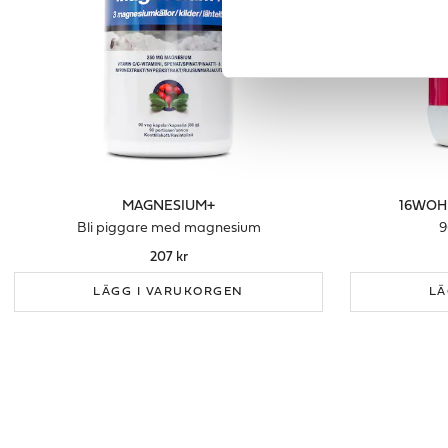
MAGNESIUM+
16WOH
Bli piggare med magnesium
9
207 kr
LÄGG I VARUKORGEN
LÄ