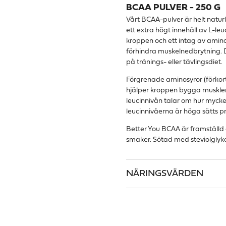
BCAA PULVER - 250 G
Vårt BCAA-pulver är helt naturl
ett extra högt innehåll av L-
kroppen och ett intag av aminos
förhindra muskelnedbrytning. D
på tränings- eller tävlingsdiet.
Förgrenade aminosyror (förkor
hjälper kroppen bygga muskler. V
leucinnivån talar om hur mycke
leucinnivåerna är höga sätts 
Better You BCAA är framställd 
smaker. Sötad med steviolglyko
NÄRINGSVÄRDEN