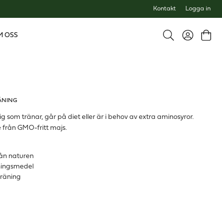
Kontakt
Logga in
M OSS
ÄNING
ig som tränar, går på diet eller är i behov av extra aminosyror.
från GMO-fritt majs.
ån naturen
tningsmedel
träning