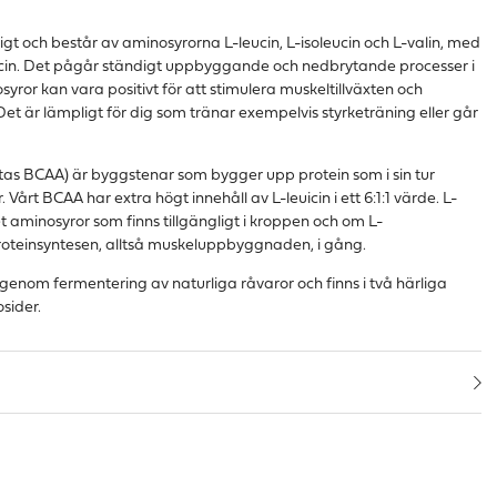
igt och består av aminosyrorna L-leucin, L-isoleucin och L-valin, med
leucin. Det pågår ständigt uppbyggande och nedbrytande processer i
yror kan vara positivt för att stimulera muskeltillväxten och
et är lämpligt för dig som tränar exempelvis styrketräning eller går
tas BCAA) är byggstenar som bygger upp protein som i sin tur
årt BCAA har extra högt innehåll av L-leuicin i ett 6:1:1 värde. L-
t aminosyror som finns tillgängligt i kroppen och om L-
proteinsyntesen, alltså muskeluppbyggnaden, i gång.
genom fermentering av naturliga råvaror och finns i två härliga
sider.