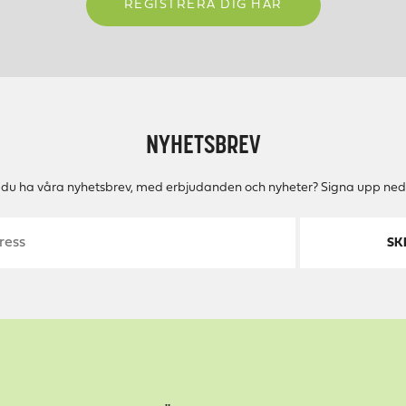
REGISTRERA DIG HÄR
NYHETSBREV
ll du ha våra nyhetsbrev, med erbjudanden och nyheter? Signa upp ned
SK