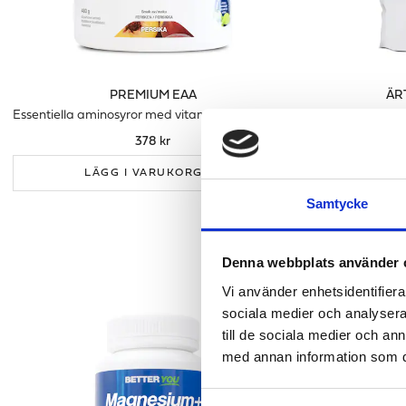
PREMIUM EAA
ÄR
Essentiella aminosyror med vitaminer & elektrolyter
Veganskt pro
378 kr
LÄGG I VARUKORGEN
LÄ
Samtycke
Denna webbplats använder 
Vi använder enhetsidentifierar
sociala medier och analysera 
till de sociala medier och a
med annan information som du 