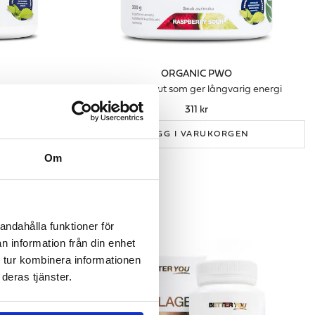
ORGANIC PWO
ning
Pre-workout som ger långvarig energi
311 kr
GEN
LÄGG I VARUKORGEN
Om
andahålla funktioner för
n information från din enhet
 tur kombinera informationen
deras tjänster.