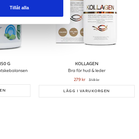
Tillåt alla
150 G
KOLLAGEN
vätskebalansen
Bra för hud & leder
279 kr
349 kr
GEN
LÄGG I VARUKORGEN