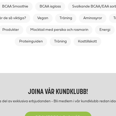
BCAA Smoothie
BCAA isglass
Svalkande BCAA/EAA sor
är de så viktiga?
Vegan
Träning
Aminosyror
T
Produkter
Mocktail med persika och rosmarin
Energi
Proteinguiden
Träning
Kosttillskott
JOINA VÅR KUNDKLUBB!
a del av exklusiva erbjudanden - Bli medlem i vår kundklubb redan ida