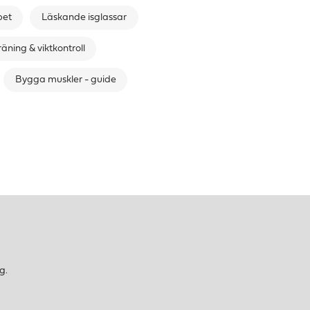
bet
Läskande isglassar
räning & viktkontroll
Bygga muskler - guide
g.