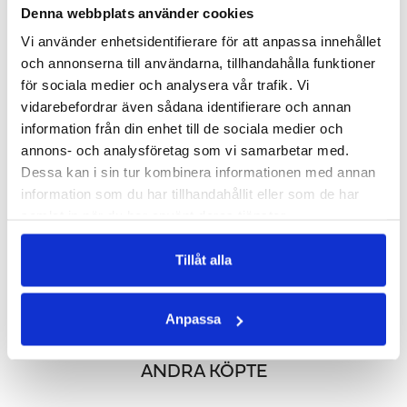
LÄGG I VARUKORGEN
LÄGG I VARUKORGEN
Denna webbplats använder cookies
Vi använder enhetsidentifierare för att anpassa innehållet
och annonserna till användarna, tillhandahålla funktioner
för sociala medier och analysera vår trafik. Vi
vidarebefordrar även sådana identifierare och annan
information från din enhet till de sociala medier och
annons- och analysföretag som vi samarbetar med.
Dessa kan i sin tur kombinera informationen med annan
information som du har tillhandahållit eller som de har
samlat in när du har använt deras tjänster.
NATT
Q10 200 MG
Tillåt alla
För en bättre sömn
Upprätthåller och bidrar till bra energinivå
311 kr
378 kr
LÄGG I VARUKORGEN
LÄGG I VARUKORGEN
Anpassa
ANDRA KÖPTE