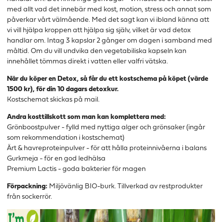
med allt vad det innebär med kost, motion, stress och annat som
påverkar vårt välmående. Med det sagt kan vi ibland känna att
vi vill hjälpa kroppen att hjälpa sig själv, vilket är vad detox
handlar om. Intag 3 kapslar 2 gånger om dagen i samband med
måltid. Om du vill undvika den vegetabiliska kapseln kan
innehållet tömmas direkt i vatten eller valfri vätska.
När du köper en Detox, så får du ett kostschema på köpet (värde
1500 kr), för din 10 dagars detoxkur.
Kostschemat skickas på mail.
Andra kosttillskott som man kan komplettera med:
Grönboostpulver - fylld med nyttiga alger och grönsaker (ingår
som rekommendation i kostschemat)
Ärt & havreproteinpulver - för att hålla proteinnivåerna i balans
Gurkmeja - för en god ledhälsa
Premium Lactis - goda bakterier för magen
Förpackning:
Miljövänlig BIO-burk. Tillverkad av restprodukter
från sockerrör.