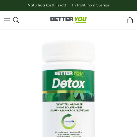
Naturliga kosttillskott
Fri frakt inom Sverige