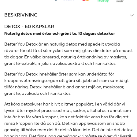
BESKRIVNING
DETOX - 60 KAPSLAR
Naturlig detox med örter och grönt te. 10 dagars detoxkur
Better You Detox är en naturlig detox med speciellt utvalda
råvaror för att få ut så mycket som möjligt av din detox på endast
tio dagar. En välbalanserad, naturlig örtblandning av maskros,
grönt té-extrakt, mjölon, avokadoextrakt och fikonkaktus.
Better You Detox innehåller örter som kan underlätta för
kroppens utrensningsorgan att göra sitt jobb och som samtidigt
tillför näring. Detox innehåller bland annat mjölon, maskrosor,
grönt te, avokado och fikonkaktus.
Att köra detoxkurer har blivit alltmer populärt. I en värld där vi
tyvärr äter mycket processad mat, socker, alkohol och annat som
inte är bra för våra kroppar, kan det faktiskt vara bra för dig att
rensa kroppen lite då och då. Det kan upplevas som en snabb
genväg till hälsa men det är det så klart inte. Det är inte det detox
handlar om. Det finns inga genvägar - vi måste se över vår livsstil