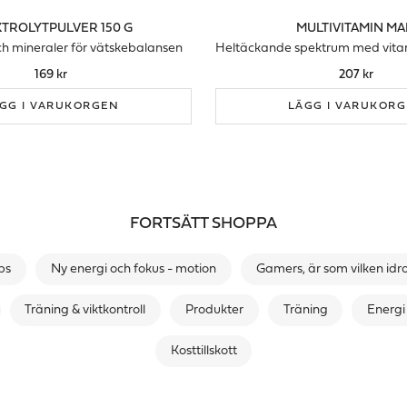
TROLYTPULVER 150 G
MULTIVITAMIN M
och mineraler för vätskebalansen
169 kr
207 kr
GG I VARUKORGEN
LÄGG I VARUKOR
FORTSÄTT SHOPPA
ps
Ny energi och fokus - motion
Gamers, är som vilken idr
Träning & viktkontroll
Produkter
Träning
Energi
Kosttillskott