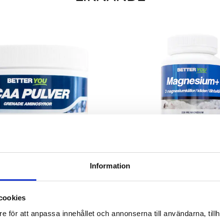
Information
BCAA PULVER
MAGNESIUM+
 som tränar styrketräning
Bli piggare med magn
cookies
311 kr
207 kr
e för att anpassa innehållet och annonserna till användarna, tillh