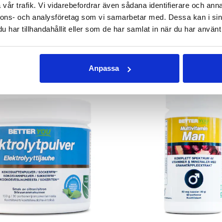
vår trafik. Vi vidarebefordrar även sådana identifierare och anna
GG I VARUKORGEN
LÄGG I VARUKOR
nnons- och analysföretag som vi samarbetar med. Dessa kan i sin
har tillhandahållit eller som de har samlat in när du har använt 
ANDRA KÖPTE
Anpassa