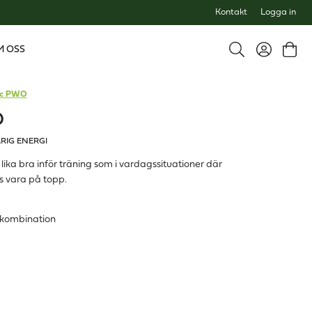
Kontakt
Logga in
M OSS
ic PWO
O
RIG ENERGI
ika bra inför träning som i vardagssituationer där
s vara på topp.
k kombination