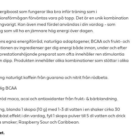
rgiboost som fungerar lika bra inför träning som i
tionsförmågan förväntas vara på topp. Det är en unik kombination
ngvarigt. Kan även med fördel användas i din vardag - som
 dig som vill ha en jämnare hög energi över dagen.
s egna energiförråd; naturliga adaptogener, BCAA och frukt- och
ionen av ingredienser ger dig energi både innan, under och efter
dra prestationshöjande preparat som ofta innehåller ren stimulantia
n dipp. Produkten innehåller olika kombinationer som stöttar i olika
 mg naturligt koffein från guarana och nitrit från rödbeta.
rlig BCAA
röd maca, acai och antioxidanter från frukt- & bärblandning.
ning, blanda 1 skopa (10 g) med 1-3 dl vatten i en shaker cirka 30
bäst effekt i din vardag, fyll 1 skopa pulver till 5 dl vatten och drick
ga smaker; Raspberry Sour och Caribbean.
et.