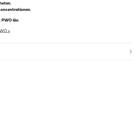
nheten.
a koncentrationen.
c PWO läs:
PWO »