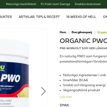
Naturliga kosttillskott
Fri frakt inom Sverige
Snabba leveranser
DUKTER
ARTIKLAR, TIPS & RECEPT
16 WEEKS OF HELL
O
Hem
Energikampanj
Organ
ORGANIC PW
PRE-WORKOUT SOM GER LÅNGVA
En naturlig PWO som fungerar l
prestationsförmågan förvänta
Naturliga ingredienser i uni
Innehåller BCAA
Snabb och långvarig energi
Vegangodkänd produkt
Läs mer
SMAK: