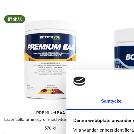
Samtycke
PREMIUM EAA
Essentiella aminosyror med vitaminer & elektrolyter
För dig
Denna webbplats använder 
378 kr
Vi använder enhetsidentifierar