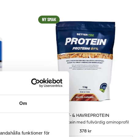
Om
ÄRT- & HAVREPROTEIN
esium
Veganskt protein med fullvärdig aminoprofil
378 kr
andahålla funktioner för