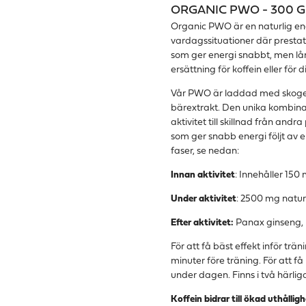
ORGANIC PWO - 300 G
Organic PWO är en naturlig ene
vardagssituationer där presta
som ger energi snabbt, men lå
ersättning för koffein eller för
Vår PWO är laddad med skogen
bärextrakt. Den unika kombinat
aktivitet till skillnad från an
som ger snabb energi följt av e
faser, se nedan:
Innan aktivitet
: Innehåller 150
Under aktivitet
: 2500 mg natu
Efter aktivitet:
Panax ginseng, 
För att få bäst effekt inför trä
minuter före träning. För att få 
under dagen. Finns i två härli
Koffein bidrar till ökad uthålligh