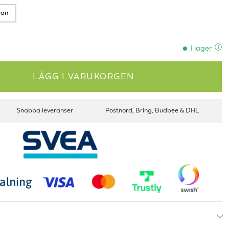
ean
I lager
LÄGG I VARUKORGEN
Snabba leveranser
Postnord, Bring, Budbee & DHL