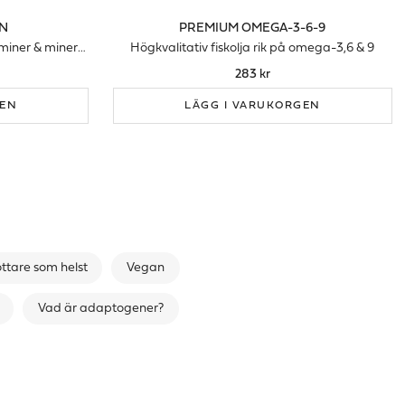
AN
PREMIUM OMEGA-3-6-9
Heltäckande spektrum med vitaminer & mineraler för män
Högkvalitativ fiskolja rik på omega-3,6 & 9
283 kr
GEN
LÄGG I VARUKORGEN
ottare som helst
Vegan
Vad är adaptogener?