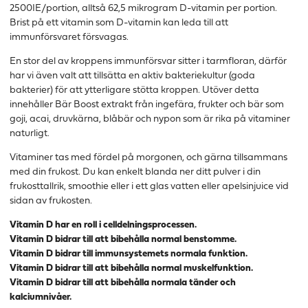
2500IE/portion, alltså 62,5 mikrogram D-vitamin per portion.
Brist på ett vitamin som D-vitamin kan leda till att
immunförsvaret försvagas.
En stor del av kroppens immunförsvar sitter i tarmfloran, därför
har vi även valt att tillsätta en aktiv bakteriekultur (goda
bakterier) för att ytterligare stötta kroppen. Utöver detta
innehåller Bär Boost extrakt från ingefära, frukter och bär som
goji, acai, druvkärna, blåbär och nypon som är rika på vitaminer
naturligt.
Vitaminer tas med fördel på morgonen, och gärna tillsammans
med din frukost. Du kan enkelt blanda ner ditt pulver i din
frukosttallrik, smoothie eller i ett glas vatten eller apelsinjuice vid
sidan av frukosten.
Vitamin D har en roll i celldelningsprocessen.
Vitamin D bidrar till att bibehålla normal benstomme.
Vitamin D bidrar till immunsystemets normala funktion.
Vitamin D bidrar till att bibehålla normal muskelfunktion.
Vitamin D bidrar till att bibehålla normala tänder och
kalciumnivåer.