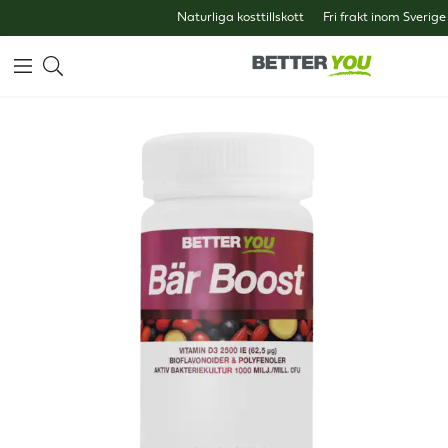
Naturliga kosttillskott
Fri frakt inom Sverige