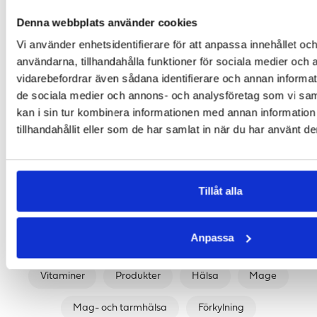
Denna webbplats använder cookies
Vi använder enhetsidentifierare för att anpassa innehållet och
användarna, tillhandahålla funktioner för sociala medier och a
vidarebefordrar även sådana identifierare och annan informatio
VITAMIN D3 5000IE + MCT-FETT - 90 KAPS
LIPOSOMAL VITAMIN C
de sociala medier och annons- och analysföretag som vi s
Bidrar till immunsystemets normala funktion
Högdoserad flytande Vitamin C med smak av ananas
kan i sin tur kombinera informationen med annan informatio
217 kr
340 kr
tillhandahållit eller som de har samlat in när du har använt de
LÄGG I VARUKORGEN
LÄGG I VARUKORGEN
Tillåt alla
FORTSÄTT SHOPPA
Anpassa
Bär Boost
Kosttillskott
Vitaminer
Hälsa
Vitaminer
Produkter
Hälsa
Mage
Mag- och tarmhälsa
Förkylning