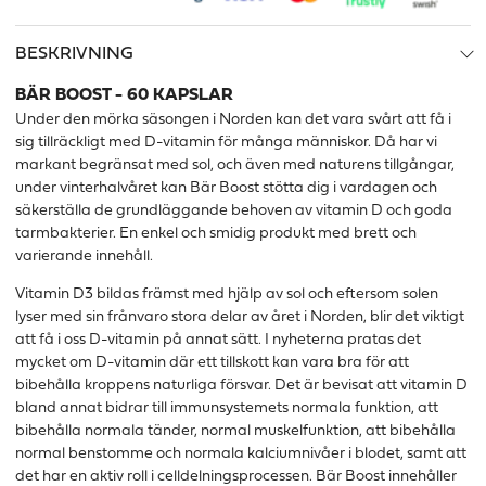
BESKRIVNING
BÄR BOOST - 60 KAPSLAR
Under den mörka säsongen i Norden kan det vara svårt att få i
sig tillräckligt med D-vitamin för många människor. Då har vi
markant begränsat med sol, och även med naturens tillgångar,
under vinterhalvåret kan Bär Boost stötta dig i vardagen och
säkerställa de grundläggande behoven av vitamin D och goda
tarmbakterier. En enkel och smidig produkt med brett och
varierande innehåll.
Vitamin D3 bildas främst med hjälp av sol och eftersom solen
lyser med sin frånvaro stora delar av året i Norden, blir det viktigt
att få i oss D-vitamin på annat sätt. I nyheterna pratas det
mycket om D-vitamin där ett tillskott kan vara bra för att
bibehålla kroppens naturliga försvar. Det är bevisat att vitamin D
bland annat bidrar till immunsystemets normala funktion, att
bibehålla normala tänder, normal muskelfunktion, att bibehålla
normal benstomme och normala kalciumnivåer i blodet, samt att
det har en aktiv roll i celldelningsprocessen. Bär Boost innehåller